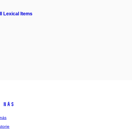
l Lexical Items
 nás
nás
storie