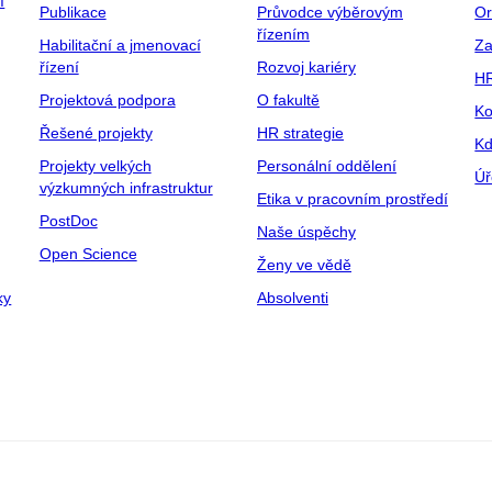
í
Publikace
Průvodce výběrovým
Or
řízením
Habilitační a jmenovací
Za
řízení
Rozvoj kariéry
H
Projektová podpora
O fakultě
Ko
Řešené projekty
HR strategie
Kd
Projekty velkých
Personální oddělení
Úř
výzkumných infrastruktur
Etika v pracovním prostředí
PostDoc
Naše úspěchy
Open Science
Ženy ve vědě
ky
Absolventi