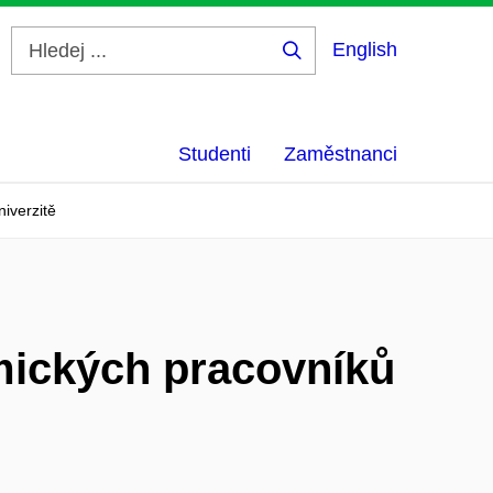
English
Hledej
...
Studenti
Zaměstnanci
iverzitě
mických pracovníků