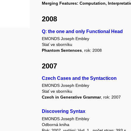
Merging Features: Computation, Interpretati
2008
Q: the one and only Functional Head
EMONDS Joseph Embley
Stať ve sborníku
Phantom Sentences
, rok: 2008
2007
Czech Cases and the Syntacticon
EMONDS Joseph Embley
Stať ve sborníku
Czech in Generative Grammar
, rok: 2007
Discovering Syntax
EMONDS Joseph Embley
Odborná kniha
Rok: 2007, vydání: Vyd. 1., počet stran: 393 s.