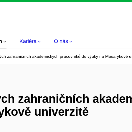
m
Kariéra
O nás
ch zahraničních akademických pracovníků do výuky na Masarykově un
ch zahraničních akade
ykově univerzitě