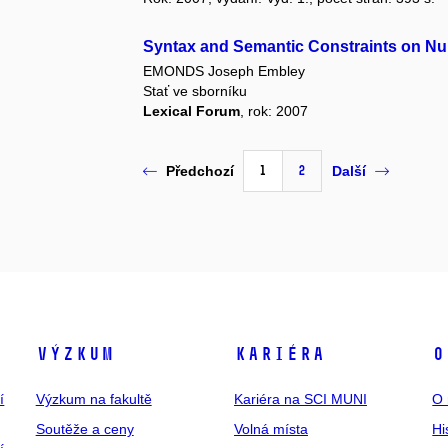
Syntax and Semantic Constraints on Nul
EMONDS Joseph Embley
Stať ve sborníku
Lexical Forum
, rok: 2007
1
2
Předchozí
Další
Výzkum
Kariéra
O
í
Výzkum na fakultě
Kariéra na SCI MUNI
O 
Soutěže a ceny
Volná místa
Hi