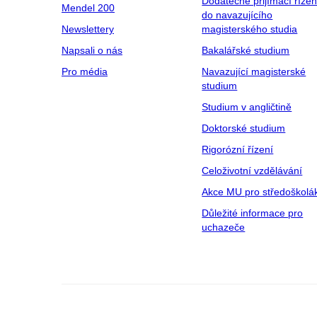
Dodatečné přijímací řízen
Mendel 200
do navazujícího
Newslettery
magisterského studia
Napsali o nás
Bakalářské studium
Pro média
Navazující magisterské
studium
Studium v angličtině
Doktorské studium
Rigorózní řízení
Celoživotní vzdělávání
Akce MU pro středoškolá
Důležité informace pro
uchazeče