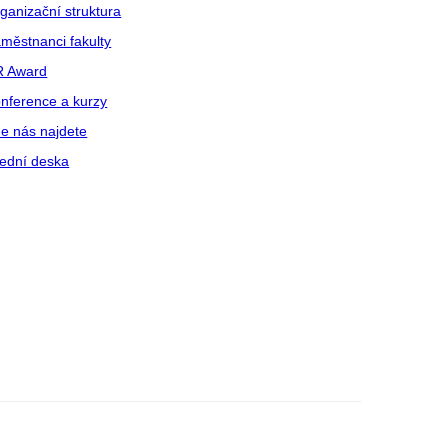
ganizační struktura
městnanci fakulty
R Award
nference a kurzy
e nás najdete
ední deska