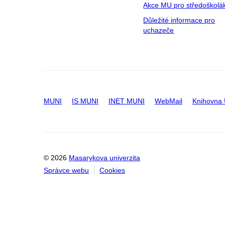
Akce MU pro středoškolá
Důležité informace pro
uchazeče
MUNI
IS MUNI
INET MUNI
WebMail
Knihovna
© 2026
Masarykova univerzita
Správce webu
Cookies