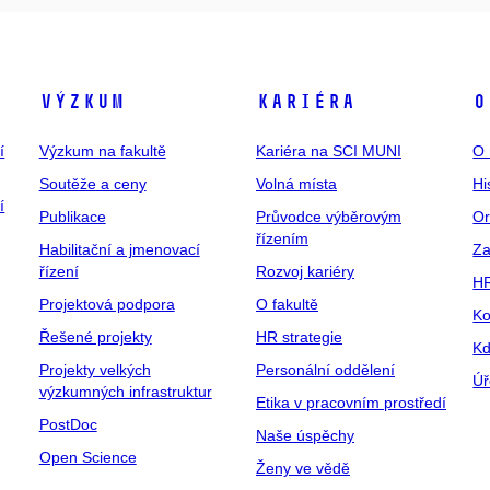
Výzkum
Kariéra
O
í
Výzkum na fakultě
Kariéra na SCI MUNI
O 
Soutěže a ceny
Volná místa
Hi
í
Publikace
Průvodce výběrovým
Or
řízením
Habilitační a jmenovací
Za
řízení
Rozvoj kariéry
H
Projektová podpora
O fakultě
Ko
Řešené projekty
HR strategie
Kd
Projekty velkých
Personální oddělení
Úř
výzkumných infrastruktur
Etika v pracovním prostředí
PostDoc
Naše úspěchy
Open Science
Ženy ve vědě