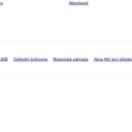
ky
Absolventi
 UKB
Ústřední knihovna
Botanická zahrada
Akce MU pro středo