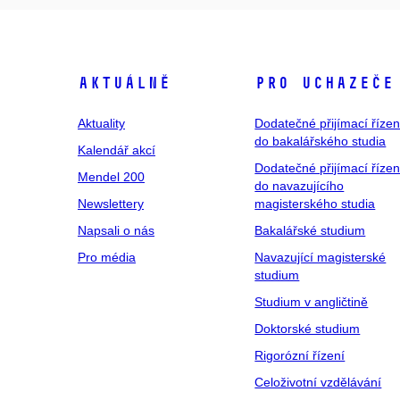
Aktuálně
Pro uchazeče
Aktuality
Dodatečné přijímací řízen
do bakalářského studia
Kalendář akcí
Dodatečné přijímací řízen
Mendel 200
do navazujícího
Newslettery
magisterského studia
Napsali o nás
Bakalářské studium
Pro média
Navazující magisterské
studium
Studium v angličtině
Doktorské studium
Rigorózní řízení
Celoživotní vzdělávání