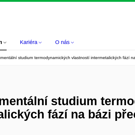
m
Kariéra
O nás
imentální studium termodynamických vlastností intermetalických fází 
rimentální studium ter
talických fází na bázi p