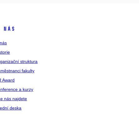
 nás
nás
storie
ganizační struktura
městnanci fakulty
R Award
nference a kurzy
e nás najdete
ední deska