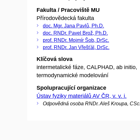
Fakulta / Pracoviště MU
Přírodovědecká fakulta
doc. Mgr. Jana Pavlů, Ph.D.
doc. RNDr. Pavel Brož, Ph.D.
prof. RNDr. Mojmír Šob, DrSc.
prof. RNDr. Jan Vřešťál, DrSc.
Klíčová slova
intermetalické fáze, CALPHAD, ab initio,
termodynamické modelování
Spolupracující organizace
Ústav fyziky materiálů AV ČR, v. v. i.
Odpovědná osoba RNDr. Aleš Kroupa, CSc