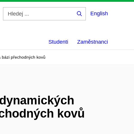
English
Hledej
...
Studenti
Zaměstnanci
na bázi přechodných kovů
modynamických
řechodných kovů