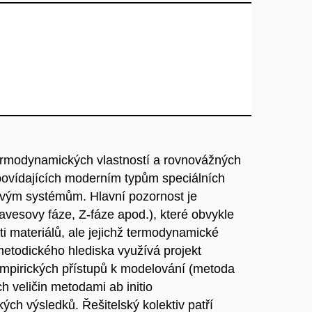
termodynamických vlastností a rovnovážných
povídajících moderním typům speciálních
ovým systémům. Hlavní pozornost je
vesovy fáze, Z-fáze apod.), které obvykle
ti materiálů, ale jejichž termodynamické
etodického hlediska využívá projekt
pirických přístupů k modelování (metoda
veličin metodami ab initio
ých výsledků. Řešitelský kolektiv patří