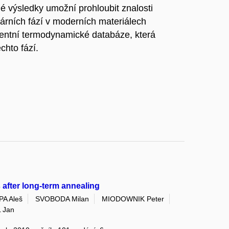
é výsledky umožní prohloubit znalosti
árních fází v moderních materiálech
stentní termodynamické databáze, která
chto fází.
s after long-term annealing
A Aleš
SVOBODA Milan
MIODOWNIK Peter
 Jan