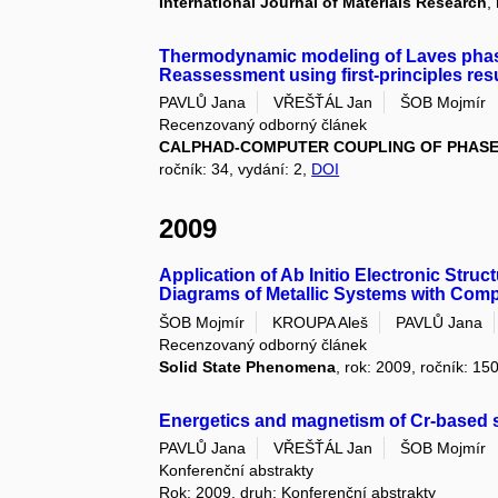
International Journal of Materials Research
,
Thermodynamic modeling of Laves phase
Reassessment using first-principles res
PAVLŮ Jana
VŘEŠŤÁL Jan
ŠOB Mojmír
Recenzovaný odborný článek
CALPHAD-COMPUTER COUPLING OF PHAS
ročník: 34, vydání: 2,
DOI
2009
Application of Ab Initio Electronic Stru
Diagrams of Metallic Systems with Com
ŠOB Mojmír
KROUPA Aleš
PAVLŮ Jana
Recenzovaný odborný článek
Solid State Phenomena
, rok: 2009, ročník: 15
Energetics and magnetism of Cr-based
PAVLŮ Jana
VŘEŠŤÁL Jan
ŠOB Mojmír
Konferenční abstrakty
Rok: 2009, druh: Konferenční abstrakty