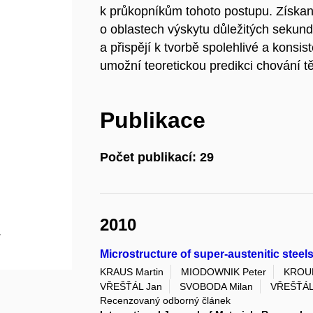
k průkopníkům tohoto postupu. Získan
o oblastech výskytu důležitých sekund
a přispějí k tvorbě spolehlivé a konsi
umožní teoretickou predikci chování tě
Publikace
Počet publikací: 29
2010
.
Microstructure of super-austenitic steel
KRAUS Martin
MIODOWNIK Peter
KROUP
VŘEŠŤÁL Jan
SVOBODA Milan
VŘEŠŤÁL
Recenzovaný odborný článek