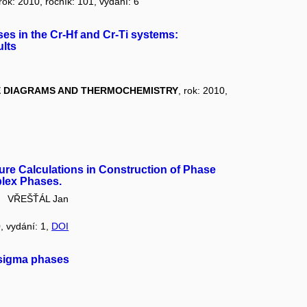
 rok: 2010, ročník: 101, vydání: 6
s in the Cr-Hf and Cr-Ti systems:
ults
E DIAGRAMS AND THERMOCHEMISTRY
, rok: 2010,
cture Calculations in Construction of Phase
plex Phases.
VŘEŠŤÁL Jan
0, vydání: 1,
DOI
 sigma phases