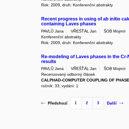
Rok: 2009, druh: Konferenční abstrakty
Recent progress in using of ab initio calc
containing Laves phases
PAVLŮ Jana
VŘEŠŤÁL Jan
ŠOB Mojmír
Konferenční abstrakty
Rok: 2009, druh: Konferenční abstrakty
Re-modeling of Laves phases in the Cr-N
results
PAVLŮ Jana
VŘEŠŤÁL Jan
ŠOB Mojmír
Recenzovaný odborný článek
CALPHAD-COMPUTER COUPLING OF PHAS
ročník: 33, vydání: 1
1
2
3
Předchozí
Další