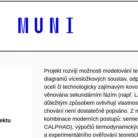
Projekt rozvíjí možnosti modelování 
diagramů vícesložkových soustav, od
ocelí či technologicky zajímavým kov
věnována sekundárním fázím (např. La
důležitým způsobem ovlivňují vlastnos
chování není dostatečně popsáno. Z m
kombinace moderních postupů: semiem
jektu
CALPHAD), výpočtů termodynamických 
a experimentálního ověřování teoretick