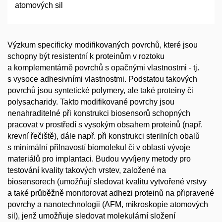
atomových sil
Výzkum specificky modifikovaných povrchů, které jsou
schopny být resistentní k proteinům v roztoku
a komplementárně povrchů s opačnými vlastnostmi - tj.
s vysoce adhesivními vlastnostmi. Podstatou takových
povrchů jsou syntetické polymery, ale také proteiny či
polysacharidy. Takto modifikované povrchy jsou
nenahraditelné při konstrukci biosensorů schopných
pracovat v prostředí s vysokým obsahem proteinů (např.
krevní řečiště), dále např. při konstrukci sterilních obalů
s minimální přilnavostí biomolekul či v oblasti vývoje
materiálů pro implantaci. Budou vyvíjeny metody pro
testování kvality takových vrstev, založené na
biosensorech (umožňují sledovat kvalitu vytvořené vrstvy
a také průběžně monitorovat adhezi proteinů na připravené
povrchy a nanotechnologii (AFM, mikroskopie atomových
sil), jenž umožňuje sledovat molekulární složení