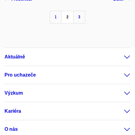
1
2
3
Aktuálně
Pro uchazeče
Výzkum
Kariéra
O nás