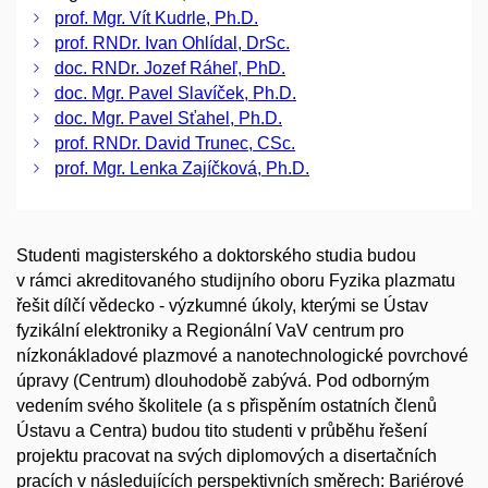
prof. Mgr. Vít Kudrle, Ph.D.
prof. RNDr. Ivan Ohlídal, DrSc.
doc. RNDr. Jozef Ráheľ, PhD.
doc. Mgr. Pavel Slavíček, Ph.D.
doc. Mgr. Pavel Sťahel, Ph.D.
prof. RNDr. David Trunec, CSc.
prof. Mgr. Lenka Zajíčková, Ph.D.
Studenti magisterského a doktorského studia budou
v rámci akreditovaného studijního oboru Fyzika plazmatu
řešit dílčí vědecko - výzkumné úkoly, kterými se Ústav
fyzikální elektroniky a Regionální VaV centrum pro
nízkonákladové plazmové a nanotechnologické povrchové
úpravy (Centrum) dlouhodobě zabývá. Pod odborným
vedením svého školitele (a s přispěním ostatních členů
Ústavu a Centra) budou tito studenti v průběhu řešení
projektu pracovat na svých diplomových a disertačních
pracích v následujících perspektivních směrech: Bariérové