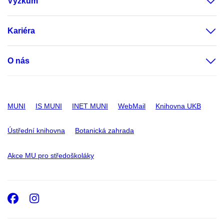
Výzkum
Kariéra
O nás
MUNI
IS MUNI
INET MUNI
WebMail
Knihovna UKB
Ústřední knihovna
Botanická zahrada
Akce MU pro středoškoláky
Facebook
Instagram