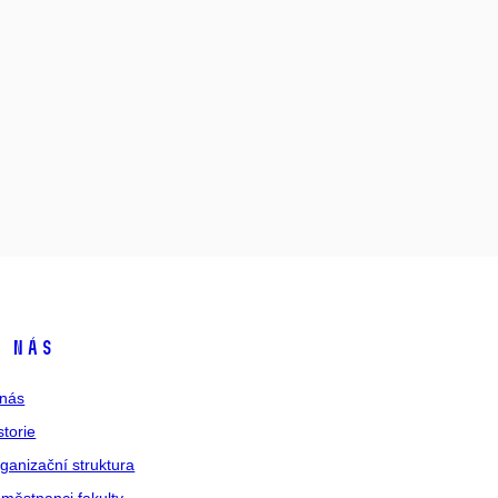
 nás
nás
storie
ganizační struktura