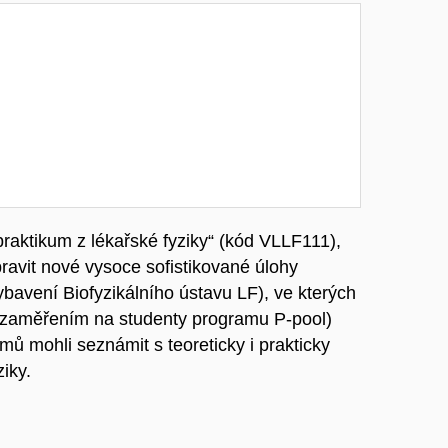
raktikum z lékařské fyziky“ (kód VLLF111),
pravit nové vysoce sofistikované úlohy
vybavení Biofyzikálního ústavu LF), ve kterých
e zaměřením na studenty programu P-pool)
amů mohli seznámit s teoreticky i prakticky
iky.