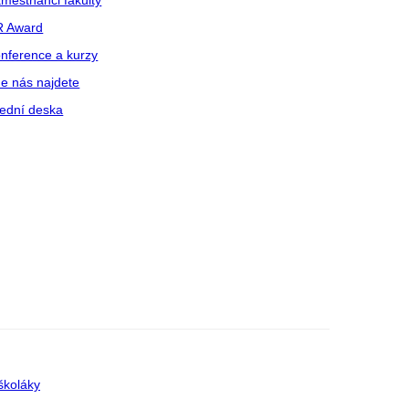
městnanci fakulty
R Award
nference a kurzy
e nás najdete
ední deska
školáky