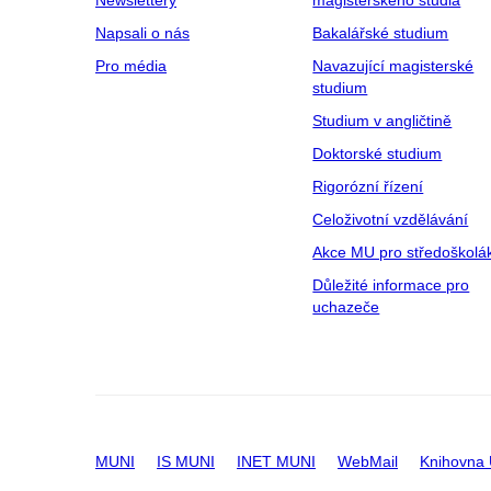
Newslettery
magisterského studia
Napsali o nás
Bakalářské studium
Pro média
Navazující magisterské
studium
Studium v angličtině
Doktorské studium
Rigorózní řízení
Celoživotní vzdělávání
Akce MU pro středoškolá
Důležité informace pro
uchazeče
MUNI
IS MUNI
INET MUNI
WebMail
Knihovna