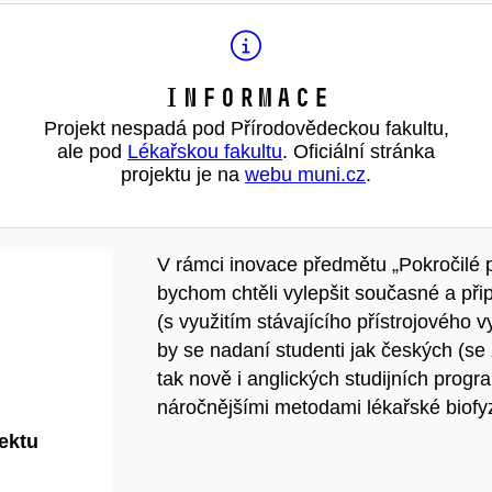
Informace
Projekt nespadá pod Přírodovědeckou fakultu,
ale pod
Lékařskou fakultu
. Oficiální stránka
projektu je na
webu muni.cz
.
V rámci inovace předmětu „Pokročilé p
bychom chtěli vylepšit současné a při
(s využitím stávajícího přístrojového 
by se nadaní studenti jak českých (s
tak nově i anglických studijních progr
náročnějšími metodami lékařské biofyz
jektu