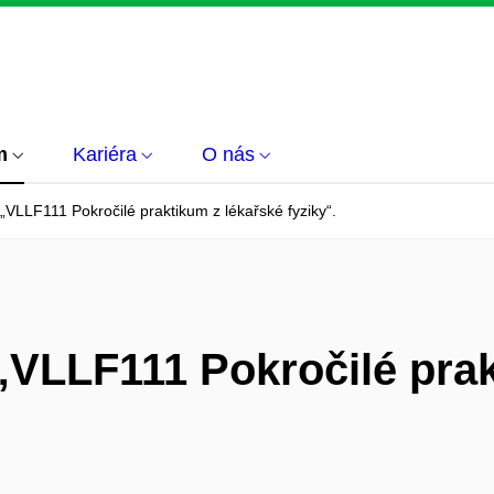
m
Kariéra
O nás
VLLF111 Pokročilé praktikum z lékařské fyziky“.
VLLF111 Pokročilé prak