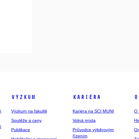
Výzkum
Kariéra
O
í
Výzkum na fakultě
Kariéra na SCI MUNI
O 
Soutěže a ceny
Volná místa
Hi
í
Publikace
Průvodce výběrovým
Or
řízením