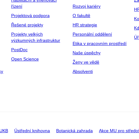
Habilitační a jmenovací
Za
řízení
Rozvoj kariéry
H
Projektová podpora
O fakultě
Ko
Řešené projekty
HR strategie
Kd
Projekty velkých
Personální oddělení
Úř
výzkumných infrastruktur
Etika v pracovním prostředí
PostDoc
Naše úspěchy
Open Science
Ženy ve vědě
ky
Absolventi
 UKB
Ústřední knihovna
Botanická zahrada
Akce MU pro středo