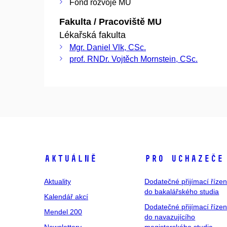
Fond rozvoje MU
Fakulta / Pracoviště MU
Lékařská fakulta
Mgr. Daniel Vlk, CSc.
prof. RNDr. Vojtěch Mornstein, CSc.
Aktuálně
Pro uchazeče
Aktuality
Dodatečné přijímací řízen
do bakalářského studia
Kalendář akcí
Dodatečné přijímací řízen
Mendel 200
do navazujícího