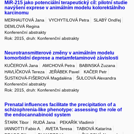
MiR-215 jako potenciální terapeutický cíl: pilotní studie
navýšení exprese v animálním modelu kolorektálního
karcinomu
MERHAUTOVÁ Jana
VYCHYTILOVÁ Petra
SLABÝ Ondřej
DEMLOVÁ Regina
Konferenční abstrakty
Rok: 2015, druh: Konferenční abstrakty
Neurotransmitterové změny v animálním modelu
komorbidní deprese a metamfetaminové závislosti
KUČEROVÁ Jana
AMCHOVÁ Petra
BABINSKÁ Zuzana
HAVLÍČKOVÁ Tereza
JEŘÁBEK Pavel
KAČER Petr
ŠUSTKOVÁ-FIŠEROVÁ Magdaléna
ŠULCOVÁ Alexandra
Konferenční abstrakty
Rok: 2015, druh: Konferenční abstrakty
Prenatal influences facilitate the precipitation of a
schizophrenia-like phenotype: assessing the role of
the endocannabinoid system
ŠTARK Tibor
RUDÁ Jana
PEKAŘÍK Vladimír
IANNOTTI Fabio A.
AVETA Teresa
TABIOVÁ Katarína