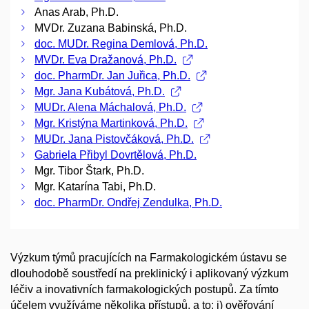
Anas Arab, Ph.D.
MVDr. Zuzana Babinská, Ph.D.
doc. MUDr. Regina Demlová, Ph.D.
MVDr. Eva Dražanová, Ph.D.
doc. PharmDr. Jan Juřica, Ph.D.
Mgr. Jana Kubátová, Ph.D.
MUDr. Alena Máchalová, Ph.D.
Mgr. Kristýna Martinková, Ph.D.
MUDr. Jana Pistovčáková, Ph.D.
Gabriela Přibyl Dovrtělová, Ph.D.
Mgr. Tibor Štark, Ph.D.
Mgr. Katarína Tabi, Ph.D.
doc. PharmDr. Ondřej Zendulka, Ph.D.
Výzkum týmů pracujících na Farmakologickém ústavu se
dlouhodobě soustředí na preklinický i aplikovaný výzkum
léčiv a inovativních farmakologických postupů. Za tímto
účelem využíváme několika přístupů, a to: i) ověřování