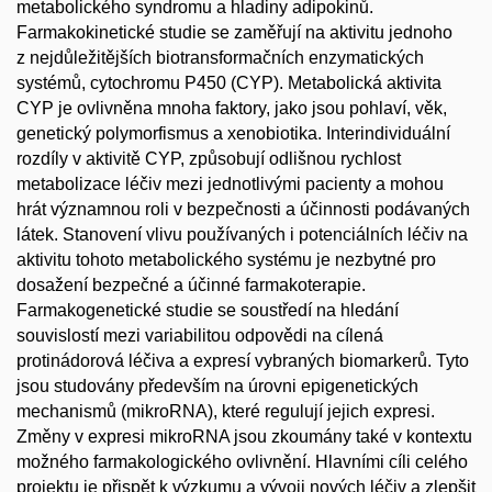
metabolického syndromu a hladiny adipokinů.
Farmakokinetické studie se zaměřují na aktivitu jednoho
z nejdůležitějších biotransformačních enzymatických
systémů, cytochromu P450 (CYP). Metabolická aktivita
CYP je ovlivněna mnoha faktory, jako jsou pohlaví, věk,
genetický polymorfismus a xenobiotika. Interindividuální
rozdíly v aktivitě CYP, způsobují odlišnou rychlost
metabolizace léčiv mezi jednotlivými pacienty a mohou
hrát významnou roli v bezpečnosti a účinnosti podávaných
látek. Stanovení vlivu používaných i potenciálních léčiv na
aktivitu tohoto metabolického systému je nezbytné pro
dosažení bezpečné a účinné farmakoterapie.
Farmakogenetické studie se soustředí na hledání
souvislostí mezi variabilitou odpovědi na cílená
protinádorová léčiva a expresí vybraných biomarkerů. Tyto
jsou studovány především na úrovni epigenetických
mechanismů (mikroRNA), které regulují jejich expresi.
Změny v expresi mikroRNA jsou zkoumány také v kontextu
možného farmakologického ovlivnění. Hlavními cíli celého
projektu je přispět k výzkumu a vývoji nových léčiv a zlepšit