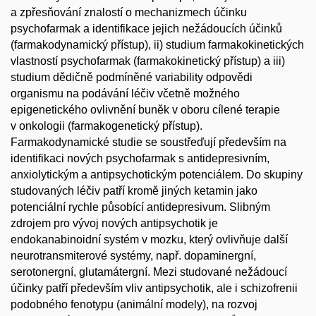
a zpřesňování znalostí o mechanizmech účinku
psychofarmak a identifikace jejich nežádoucích účinků
(farmakodynamický přístup), ii) studium farmakokinetických
vlastností psychofarmak (farmakokinetický přístup) a iii)
studium dědičně podmíněné variability odpovědi
organismu na podávání léčiv včetně možného
epigenetického ovlivnění buněk v oboru cílené terapie
v onkologii (farmakogenetický přístup).
Farmakodynamické studie se soustřeďují především na
identifikaci nových psychofarmak s antidepresivním,
anxiolytickým a antipsychotickým potenciálem. Do skupiny
studovaných léčiv patří kromě jiných ketamin jako
potenciální rychle působící antidepresivum. Slibným
zdrojem pro vývoj nových antipsychotik je
endokanabinoidní systém v mozku, který ovlivňuje další
neurotransmiterové systémy, např. dopaminergní,
serotonergní, glutamátergní. Mezi studované nežádoucí
účinky patří především vliv antipsychotik, ale i schizofrenii
podobného fenotypu (animální modely), na rozvoj