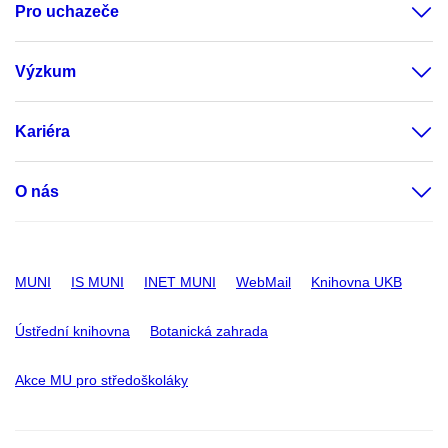
Pro uchazeče
Výzkum
Kariéra
O nás
MUNI
IS MUNI
INET MUNI
WebMail
Knihovna UKB
Ústřední knihovna
Botanická zahrada
Akce MU pro středoškoláky