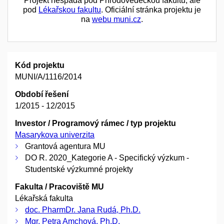
Projekt nespadá pod Přírodovědeckou fakultu, ale
pod
Lékařskou fakultu
. Oficiální stránka projektu je
na
webu muni.cz
.
Kód projektu
MUNI/A/1116/2014
Období řešení
1/2015 - 12/2015
Investor / Programový rámec / typ projektu
Masarykova univerzita
Grantová agentura MU
DO R. 2020_Kategorie A - Specifický výzkum -
Studentské výzkumné projekty
Fakulta / Pracoviště MU
Lékařská fakulta
doc. PharmDr. Jana Rudá, Ph.D.
Mgr. Petra Amchová, Ph.D.