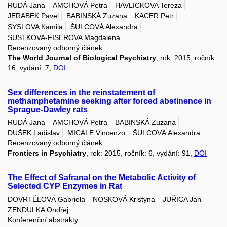
RUDÁ Jana
AMCHOVÁ Petra
HAVLICKOVA Tereza
JERABEK Pavel
BABINSKÁ Zuzana
KACER Petr
SYSLOVA Kamila
ŠULCOVÁ Alexandra
SUSTKOVA-FISEROVA Magdalena
Recenzovaný odborný článek
The World Journal of Biological Psychiatry
, rok: 2015, ročník:
16, vydání: 7,
DOI
Sex differences in the reinstatement of
methamphetamine seeking after forced abstinence in
Sprague-Dawley rats
RUDÁ Jana
AMCHOVÁ Petra
BABINSKÁ Zuzana
DUŠEK Ladislav
MICALE Vincenzo
ŠULCOVÁ Alexandra
Recenzovaný odborný článek
Frontiers in Psychiatry
, rok: 2015, ročník: 6, vydání: 91,
DOI
The Effect of Safranal on the Metabolic Activity of
Selected CYP Enzymes in Rat
DOVRTĚLOVÁ Gabriela
NOSKOVÁ Kristýna
JUŘICA Jan
ZENDULKA Ondřej
Konferenční abstrakty