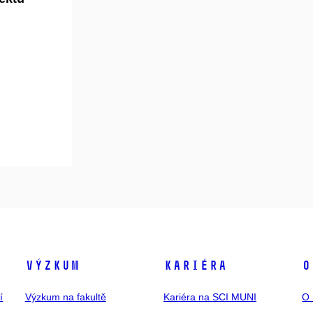
Výzkum
Kariéra
O
í
Výzkum na fakultě
Kariéra na SCI MUNI
O 