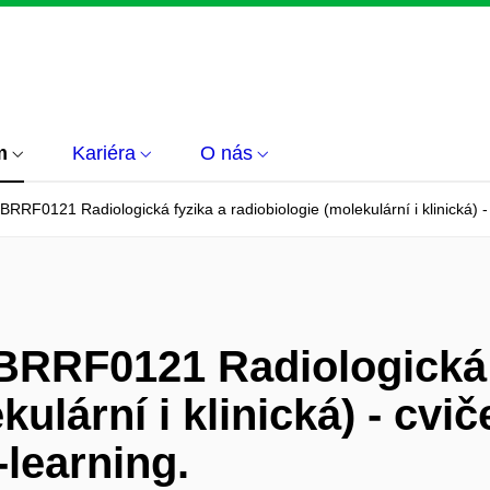
m
Kariéra
O nás
RRF0121 Radiologická fyzika a radiobiologie (molekulární i klinická) -
BRRF0121 Radiologická 
kulární i klinická) - cvi
-learning.