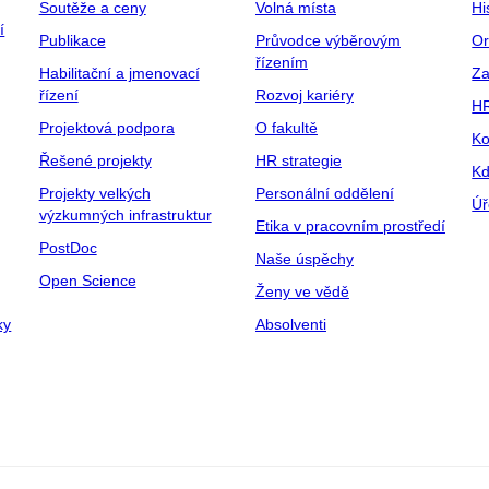
Soutěže a ceny
Volná místa
Hi
í
Publikace
Průvodce výběrovým
Or
řízením
Habilitační a jmenovací
Za
řízení
Rozvoj kariéry
H
Projektová podpora
O fakultě
Ko
Řešené projekty
HR strategie
Kd
Projekty velkých
Personální oddělení
Úř
výzkumných infrastruktur
Etika v pracovním prostředí
PostDoc
Naše úspěchy
Open Science
Ženy ve vědě
ky
Absolventi