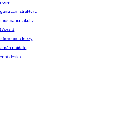
storie
ganizační struktura
městnanci fakulty
R Award
nference a kurzy
e nás najdete
ední deska