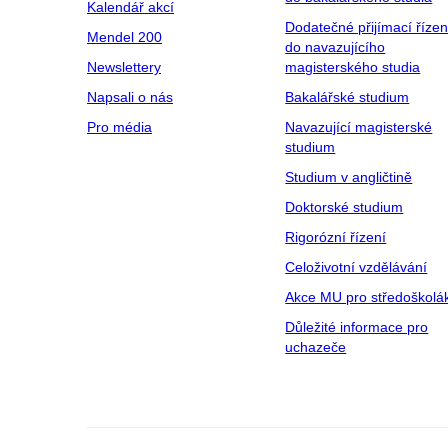
Kalendář akcí
Dodatečné přijímací řízen
Mendel 200
do navazujícího
Newslettery
magisterského studia
Napsali o nás
Bakalářské studium
Pro média
Navazující magisterské
studium
Studium v angličtině
Doktorské studium
Rigorózní řízení
Celoživotní vzdělávání
Akce MU pro středoškolá
Důležité informace pro
uchazeče