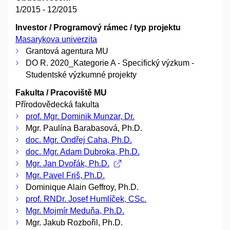
1/2015 - 12/2015
Investor / Programový rámec / typ projektu
Masarykova univerzita
Grantová agentura MU
DO R. 2020_Kategorie A - Specifický výzkum -
Studentské výzkumné projekty
Fakulta / Pracoviště MU
Přírodovědecká fakulta
prof. Mgr. Dominik Munzar, Dr.
Mgr. Paulína Barabasová, Ph.D.
doc. Mgr. Ondřej Caha, Ph.D.
doc. Mgr. Adam Dubroka, Ph.D.
Mgr. Jan Dvořák, Ph.D.
Mgr. Pavel Friš, Ph.D.
Dominique Alain Geffroy, Ph.D.
prof. RNDr. Josef Humlíček, CSc.
Mgr. Mojmír Meduňa, Ph.D.
Mgr. Jakub Rozbořil, Ph.D.