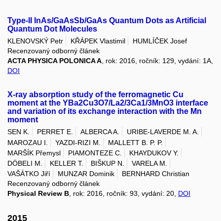
Type-II InAs/GaAsSb/GaAs Quantum Dots as Artificial
Quantum Dot Molecules
KLENOVSKÝ Petr
KŘÁPEK Vlastimil
HUMLÍČEK Josef
Recenzovaný odborný článek
ACTA PHYSICA POLONICA A
, rok: 2016, ročník: 129, vydání: 1A,
DOI
X-ray absorption study of the ferromagnetic Cu
moment at the YBa2Cu3O7/La2/3Ca1/3MnO3 interface
and variation of its exchange interaction with the Mn
moment
SEN K.
PERRET E.
ALBERCA A.
URIBE-LAVERDE M. A.
MAROZAU I.
YAZDI-RIZI M.
MALLETT B. P. P.
MARŠÍK Přemysl
PIAMONTEZE C.
KHAYDUKOV Y.
DÖBELI M.
KELLER T.
BIŠKUP N.
VARELA M.
VAŠÁTKO Jiří
MUNZAR Dominik
BERNHARD Christian
Recenzovaný odborný článek
Physical Review B
, rok: 2016, ročník: 93, vydání: 20,
DOI
2015