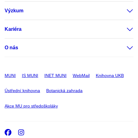
Výzkum
Kariéra
O nás
MUNI
IS MUNI
INET MUNI
WebMail
Knihovna UKB
Ústřední knihovna
Botanická zahrada
Akce MU pro středoškoláky
Facebook
Instagram