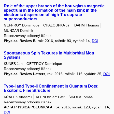
Role of the upper branch of the hour-glass magnetic
spectrum in the formation of the main kink in the
electronic dispersion of high-T-c cuprate
superconductors
GEFFROY Dominique
CHALOUPKA Jiří
DAHM Thomas
MUNZAR Dominik
Recenzovaný odborný článek
Physical Review B
, rok: 2016, ročník: 93, vydání: 14,
DOI
Spontaneous Spin Textures in Multiorbital Mott
Systems
KUNES Jan
GEFFROY Dominique
Recenzovaný odborný článek
Physical Review Letters
, rok: 2016, ročník: 116, vydání: 25,
DOI
Type-I and Type-II Confinement in Quantum Dots:
Excitonic Fine Structure
KŘÁPEK Vlastimil
KLENOVSKÝ Petr
ŠIKOLA Tomáš
Recenzovaný odborný článek
ACTA PHYSICA POLONICA A
, rok: 2016, ročník: 129, vydání: 1A,
DOI