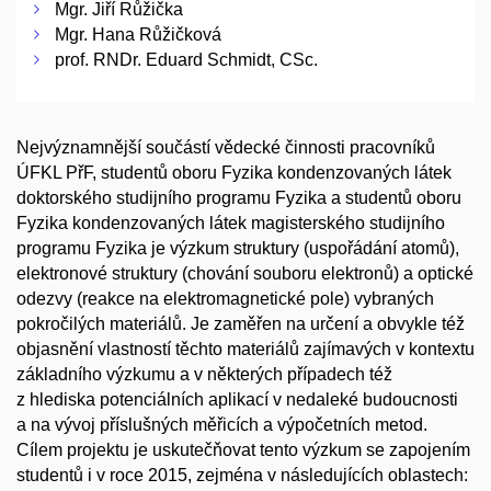
Mgr. Jiří Růžička
Mgr. Hana Růžičková
prof. RNDr. Eduard Schmidt, CSc.
Nejvýznamnější součástí vědecké činnosti pracovníků
ÚFKL PřF, studentů oboru Fyzika kondenzovaných látek
doktorského studijního programu Fyzika a studentů oboru
Fyzika kondenzovaných látek magisterského studijního
programu Fyzika je výzkum struktury (uspořádání atomů),
elektronové struktury (chování souboru elektronů) a optické
odezvy (reakce na elektromagnetické pole) vybraných
pokročilých materiálů. Je zaměřen na určení a obvykle též
objasnění vlastností těchto materiálů zajímavých v kontextu
základního výzkumu a v některých případech též
z hlediska potenciálních aplikací v nedaleké budoucnosti
a na vývoj příslušných měřicích a výpočetních metod.
Cílem projektu je uskutečňovat tento výzkum se zapojením
studentů i v roce 2015, zejména v následujících oblastech: