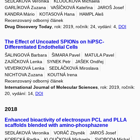
SEDLÁKOVÁ Veronika
KLOUČKOVÁ Michaela
GARLÍKOVÁ Zuzana
VAŠÍČKOVÁ Kateřina
JAROŠ Josef
KANDRA Mário
KOTASOVÁ Hana
HAMPL Aleš
Recenzovaný odborný článek
Drug Discovery Today
, rok: 2019, ročník: 24, vydání: 4,
DOI
The Effect of Uncoated SPIONs on hiPSC-
Differentiated Endothelial Cells
ŠALINGOVÁ Barbara
ŠIMARA Pavel
MATULA Pavel
ZAJÍČKOVÁ Lenka
SYNEK Petr
JAŠEK Ondřej
VEVERKOVÁ Lenka
SEDLÁČKOVÁ Miroslava
NICHTOVA Zuzana
KOUTNÁ Irena
Recenzovaný odborný článek
International Journal of Molecular Sciences
, rok: 2019, ročník:
20, vydání: 14,
DOI
2018
Enhanced bioactivity of electrospun PCL and PLLA
scaffolds blended with amino-phosphazene
SEDLÁKOVÁ Veronika
VORÁČ Zbyněk
JAROŠ Josef
KOPECKÁ Radka
KLOUČKOVÁ Michaela
SVOBODA Michal