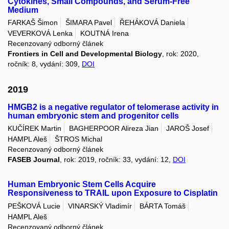
Cytokines, Small Compounds, and Serum-Free
Medium
FARKAŠ Šimon
ŠIMARA Pavel
ŘEHÁKOVÁ Daniela
VEVERKOVÁ Lenka
KOUTNÁ Irena
Recenzovaný odborný článek
Frontiers in Cell and Developmental Biology
, rok: 2020,
ročník: 8, vydání: 309,
DOI
2019
HMGB2 is a negative regulator of telomerase activity in
human embryonic stem and progenitor cells
KUČÍREK Martin
BAGHERPOOR Alireza Jian
JAROŠ Josef
HAMPL Aleš
ŠTROS Michal
Recenzovaný odborný článek
FASEB Journal
, rok: 2019, ročník: 33, vydání: 12,
DOI
Human Embryonic Stem Cells Acquire
Responsiveness to TRAIL upon Exposure to Cisplatin
PEŠKOVÁ Lucie
VINARSKÝ Vladimír
BÁRTA Tomáš
HAMPL Aleš
Recenzovaný odborný článek