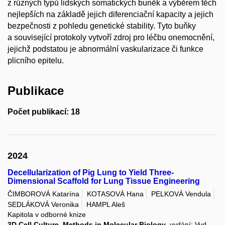
z různých typů lidských somatických buněk a výběrem těch
nejlepších na základě jejich diferenciační kapacity a jejich
bezpečnosti z pohledu genetické stability. Tyto buňky
a související protokoly vytvoří zdroj pro léčbu onemocnění,
jejichž podstatou je abnormální vaskularizace či funkce
plicního epitelu.
Publikace
Počet publikací: 18
2024
Decellularization of Pig Lung to Yield Three-
Dimensional Scaffold for Lung Tissue Engineering
ČIMBOROVÁ Katarína
KOTASOVÁ Hana
PELKOVÁ Vendula
SEDLÁKOVÁ Veronika
HAMPL Aleš
Kapitola v odborné knize
3D Cell Culture. Methods in Molecular Biology
, vydání: Vyd.