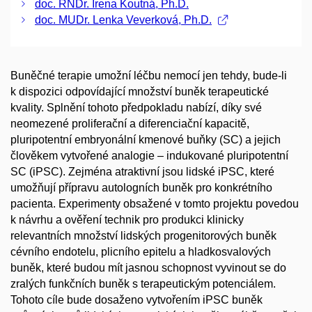
doc. RNDr. Irena Koutná, Ph.D.
doc. MUDr. Lenka Veverková, Ph.D.
Buněčné terapie umožní léčbu nemocí jen tehdy, bude-li
k dispozici odpovídající množství buněk terapeutické
kvality. Splnění tohoto předpokladu nabízí, díky své
neomezené proliferační a diferenciační kapacitě,
pluripotentní embryonální kmenové buňky (SC) a jejich
člověkem vytvořené analogie – indukované pluripotentní
SC (iPSC). Zejména atraktivní jsou lidské iPSC, které
umožňují přípravu autologních buněk pro konkrétního
pacienta. Experimenty obsažené v tomto projektu povedou
k návrhu a ověření technik pro produkci klinicky
relevantních množství lidských progenitorových buněk
cévního endotelu, plicního epitelu a hladkosvalových
buněk, které budou mít jasnou schopnost vyvinout se do
zralých funkčních buněk s terapeutickým potenciálem.
Tohoto cíle bude dosaženo vytvořením iPSC buněk