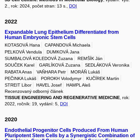
2., rok: 2024, počet stran: 13 s.,
DOI
2022
Expandable Lung Epithelium Differentiated from
Human Embryonic Stem Cells
KOTASOVÁ Hana
CAPANDOVÁ Michaela
PELKOVÁ Vendula
DUMKOVÁ Jana
SUMBALOVÁ KOLEDOVÁ Zuzana
REMŠÍK Ján
SOUČEK Karel
GARLÍKOVÁ Zuzana
SEDLÁKOVÁ Veronika
RABATA Anas
VAŇHARA Petr
MORÁŇ Lukáš
PEČINKA Lukáš
POROKH Volodymyr
KUČÍREK Martin
STREIT Libor
HAVEL Josef
HAMPL Aleš
Recenzovaný odborný článek
TISSUE ENGINEERING AND REGENERATIVE MEDICINE
, rok:
2022, ročník: 19, vydání: 5,
DOI
2020
Endothelial Progenitor Cells Produced From Human
Pluripotent Stem Cells by a Synergistic Combination of