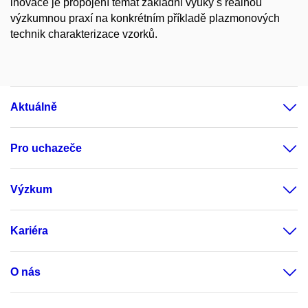
inovace je propojení témat základní výuky s reálnou
výzkumnou praxí na konkrétním příkladě plazmonových
technik charakterizace vzorků.
Aktuálně
Pro uchazeče
Výzkum
Kariéra
O nás