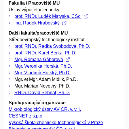
Fakulta / Pracoviště MU
Ústav výpočetní techniky
prof. RNDr. Luděk Matyska, CSc.
Ing. Radek Hrabovský
Další fakulta/pracoviště MU
Středoevropský technologický institut
prof. RNDr. Radka Svobodová, Ph.D.
prof. RNDr. Karel Berka, Ph.D.
Mgr. Romana Gáborová
Mgr. Veronika Horská, Ph.D.
Mgr. Vladimír Horský, Ph.D.
Mgr. et Mgr. Adam Midlik, Ph.D.
Mgr. Marian Novotný, Ph.D.
RNDr. David Sehnal, Ph.D.
Spolupracující organizace
Mikrobiologický ústav AV ČR, v. v. i.
CESNET z.s.p.o.
Vysoká škola chemicko-technologická v Praze