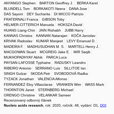
ANYANGO Stephen
BARTON Geoffrey J.
BERKA Karel
BLUNDELL Tom
BORKAKOTI Neera
DANA Jose
DAS Sayoni
DEY Sucharita
DI MICCO Patrizio
FRATERNALI Franca
GIBSON Toby
HELMER-CITTERICH Manuela
HOKSZA David
HUANG Liang-Chin
JAIN Rishabh
JUBB Harry
KANNAS Christos
KANNAN Natarajan
KOČA Jaroslav
KRIVAK Radoslav
KUMAR Manjeet
LEVY Emanuel D.
MADEIRA F.
MADHUSUDHAN M. S.
MARTELL Henry J.
MACGOWAN Stuart
MCGREIG Jake E.
MIR Saqib
MUKHOPADHYAY Abhik
PARCA Luca
PAYSAN-LAFOSSE Typhaine
RADUSKY Leandro
RIBEIRO Antonio
SERRANO Luis
SILLITOE Ian
SINGH Gulzar
SKODA Petr
SVOBODOVÁ Radka
TYZACK Jonathan
VALENCIA Alfonso
FERNANDEZ Eloy Villasclaras
VRANKEN Wim
WASS Mark
THORNTON Janet
STERNBERG Michael
ORENGO Christine
VELANKAR Sameer
Recenzovaný odborný článek
Nucleic acids research
, rok: 2020, ročník: 48, vydání: D1,
DOI