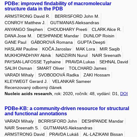
PDBe: improved findability of macromolecular
structure data in the PDB
ARMSTRONG David R.
BERRISFORD John M.
CONROY Matthew J.
GUTMANAS Aleksandras
ANYANGO Stephen
CHOUDHARY Preeti
CLARK Alice R.
DANA Jose M.
DESHPANDE Mandar
DUNLOP Roisin
GANE Paul
GÁBOROVÁ Romana
GUPTA Deepti
HASLAM Pauline
KOČA Jaroslav
MAK Lora
MIR Saqib
MUKHOPADHYAY Abhik
NADZIRIN Nurul
NAIR Sreenath
PAYSAN-LAFOSSE Typhaine
PRAVDA Lukas
SEHNAL David
SALIH Osman
SMART Oliver
TOLCHARD James
VARADI Mihaly
SVOBODOVÁ Radka
ZAKI Hossam
KLEYWEGT Gerard J.
VELANKAR Sameer
Recenzovaný odborný článek
Nucleic acids research
, rok: 2020, ročník: 48, vydání: D1,
DOI
PDBe-KB: a community-driven resource for structural
and functional annotations
VARADI Mihaly
BCRRISFORD John
DESHPANDE Mandar
NAIR Sreenath S.
GUTMANAS Aleksandras
ARMSTRONG David
PRAVDA Lukáš
AL-LAZIKANI Bissan