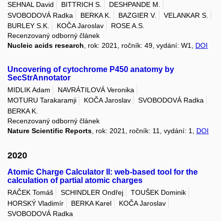
SEHNAL David
BITTRICH S.
DESHPANDE M.
SVOBODOVÁ Radka
BERKA K.
BAZGIER V.
VELANKAR S.
BURLEY S.K.
KOČA Jaroslav
ROSE A.S.
Recenzovaný odborný článek
Nucleic acids research
, rok: 2021, ročník: 49, vydání: W1,
DOI
Uncovering of cytochrome P450 anatomy by
SecStrAnnotator
MIDLIK Adam
NAVRÁTILOVÁ Veronika
MOTURU Tarakaramji
KOČA Jaroslav
SVOBODOVÁ Radka
BERKA K.
Recenzovaný odborný článek
Nature Scientific Reports
, rok: 2021, ročník: 11, vydání: 1,
DOI
2020
Atomic Charge Calculator II: web-based tool for the
calculation of partial atomic charges
RAČEK Tomáš
SCHINDLER Ondřej
TOUŠEK Dominik
HORSKÝ Vladimír
BERKA Karel
KOČA Jaroslav
SVOBODOVÁ Radka