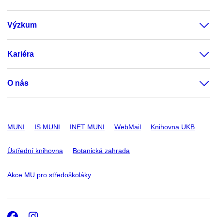
Výzkum
Kariéra
O nás
MUNI
IS MUNI
INET MUNI
WebMail
Knihovna UKB
Ústřední knihovna
Botanická zahrada
Akce MU pro středoškoláky
Facebook
Instagram