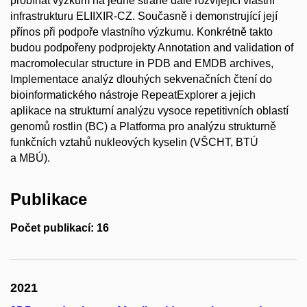
probíhat výzkum na jedné straně dále rozvíjející vlastní
infrastrukturu ELIIXIR-CZ. Současně i demonstrující její
přínos při podpoře vlastního výzkumu. Konkrétně takto
budou podpořeny podprojekty Annotation and validation of
macromolecular structure in PDB and EMDB archives,
Implementace analýz dlouhých sekvenačních čtení do
bioinformatického nástroje RepeatExplorer a jejich
aplikace na strukturní analýzu vysoce repetitivních oblastí
genomů rostlin (BC) a Platforma pro analýzu strukturně
funkčních vztahů nukleových kyselin (VŠCHT, BTÚ
a MBÚ).
Publikace
Počet publikací: 16
2021