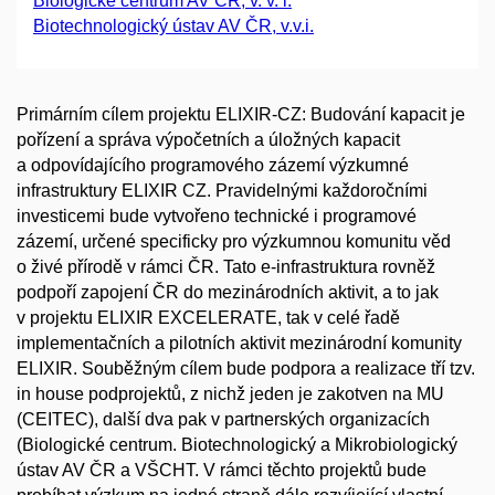
Biologické centrum AV ČR, v. v. i.
Biotechnologický ústav AV ČR, v.v.i.
Primárním cílem projektu ELIXIR-CZ: Budování kapacit je
pořízení a správa výpočetních a úložných kapacit
a odpovídajícího programového zázemí výzkumné
infrastruktury ELIXIR CZ. Pravidelnými každoročními
investicemi bude vytvořeno technické i programové
zázemí, určené specificky pro výzkumnou komunitu věd
o živé přírodě v rámci ČR. Tato e-infrastruktura rovněž
podpoří zapojení ČR do mezinárodních aktivit, a to jak
v projektu ELIXIR EXCELERATE, tak v celé řadě
implementačních a pilotních aktivit mezinárodní komunity
ELIXIR. Souběžným cílem bude podpora a realizace tří tzv.
in house podprojektů, z nichž jeden je zakotven na MU
(CEITEC), další dva pak v partnerských organizacích
(Biologické centrum. Biotechnologický a Mikrobiologický
ústav AV ČR a VŠCHT. V rámci těchto projektů bude