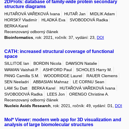
2DProts: database of family-wide protein secondary
structure diagrams
HUTAŘOVÁ VAŘEKOVÁ Ivana
HUTAŘ Jan
MIDLIK Adam
HORSKÝ Vladimír
HLADKÁ Eva
SVOBODOVÁ Radka
BERKA Karel
Recenzovaný odborný článek
Bioinformatics
, rok: 2021, ročník: 37, vydání: 23,
DOI
CATH: increased structural coverage of functional
space
SILLITOE Ian
BORDIN Nicola
DAWSON Natalie
WAMAN Vaishali P.
ASHFORD Paul
SCHOLES Harry M.
PANG Camilla S.M.
WOODRIDGE Laurel
RAUER Clemens
SEN Neeladri
ABBASIAN Mahnaz
LE CORNU Sean
LAM Su Datt
BERKA Karel
HUTAŘOVÁ VAŘEKOVÁ Ivana
SVOBODOVÁ Radka
LEES Jon
ORENGO Christine A.
Recenzovaný odborný článek
Nucleic Acids Research
, rok: 2021, ročník: 49, vydání: D1,
DOI
Mol* Viewer: modern web app for 3D visualization and
analysis of large biomolecular structures