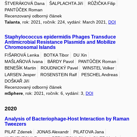
ŠTVERÁKOVÁ Dana
ŠALPLACHTA Jiří
RŮŽIČKA Filip
PANTŮČEK Roman
Recenzovaný odborný článek
Talanta
, rok: 2021, ročník: 224, vydání: March 2021,
DOI
Staphylococcus epidermidis Phages Transduce
Antimicrobial Resistance Plasmids and Mobilize
Chromosomal Islands
FIŠAROVÁ Lenka
BOTKA Tibor
DU Xin
MAŠLAŇOVÁ Ivana
BÁRDY Pavol
PANTŮČEK Roman
BENEŠÍK Martin
ROUDNICKÝ Pavel
WINSTEL Volker
LARSEN Jesper
ROSENSTEIN Ralf
PESCHEL Andreas
DOŠKAŘ Jiří
Recenzovaný odborný článek
mSphere
, rok: 2021, ročník: 6, vydání: 3,
DOI
2020
Analysis of Bacteriophage-Host Interaction by Raman
Tweezers
PILAT Zdenek
JONAS Alexandr
PILATOVA Jana