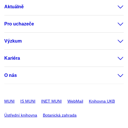
Aktuálně
Pro uchazeče
Výzkum
Kariéra
O nás
MUNI
IS MUNI
INET MUNI
WebMail
Knihovna UKB
Ústřední knihovna
Botanická zahrada