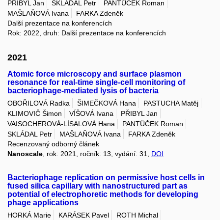
PŘIBYL Jan
SKLÁDAL Petr
PANTŮČEK Roman
MAŠLAŇOVÁ Ivana
FARKA Zdeněk
Další prezentace na konferencích
Rok: 2022, druh: Další prezentace na konferencích
2021
Atomic force microscopy and surface plasmon
resonance for real-time single-cell monitoring of
bacteriophage-mediated lysis of bacteria
OBOŘILOVÁ Radka
ŠIMEČKOVÁ Hana
PASTUCHA Matěj
KLIMOVIČ Šimon
VÍŠOVÁ Ivana
PŘIBYL Jan
VAISOCHEROVÁ-LÍSALOVÁ Hana
PANTŮČEK Roman
SKLÁDAL Petr
MAŠLAŇOVÁ Ivana
FARKA Zdeněk
Recenzovaný odborný článek
Nanoscale
, rok: 2021, ročník: 13, vydání: 31,
DOI
Bacteriophage replication on permissive host cells in
fused silica capillary with nanostructured part as
potential of electrophoretic methods for developing
phage applications
HORKÁ Marie
KARÁSEK Pavel
ROTH Michal