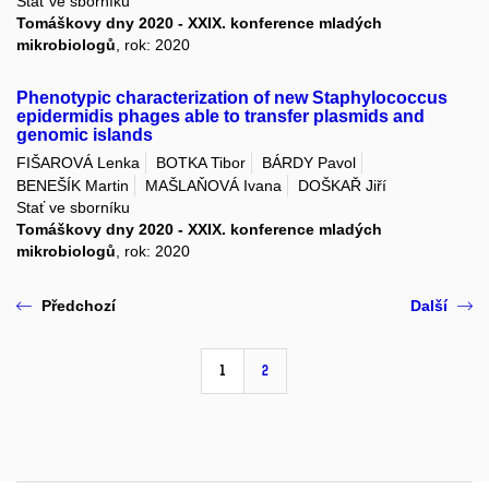
Stať ve sborníku
Tomáškovy dny 2020 - XXIX. konference mladých
mikrobiologů
, rok: 2020
Phenotypic characterization of new Staphylococcus
epidermidis phages able to transfer plasmids and
genomic islands
FIŠAROVÁ Lenka
BOTKA Tibor
BÁRDY Pavol
BENEŠÍK Martin
MAŠLAŇOVÁ Ivana
DOŠKAŘ Jiří
Stať ve sborníku
Tomáškovy dny 2020 - XXIX. konference mladých
mikrobiologů
, rok: 2020
Předchozí
Další
1
2