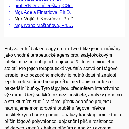
prof. RNDr. Jiří Doškař, CSc.
Mgr. Adéla Finstrlová, Ph.D.
Mgr. Vojtěch Kovařovic, Ph.D.
Mgr. Ivana Mašlaňová, Ph.D.
Polyvalentní bakteriofágy druhu Twort-like jsou uznávány
jako vhodné terapeutické agens proti stafylokokovým
infekcím už od dob jejich objevu v 20. letech minulého
století. Pro jejich terapeutické využití a schválení fágové
terapie jako bezpečné metody, je nutná detailní znalost
jejich molekulárně-biologického mechanismu infekce
bakteriální buňky. Tyto fágy jsou předmětem intenzivního
výzkumu, který se týká rozmezí hostitele, analýzy genomu
a strukturních studií. V rámci předkládaného projektu
navrhujeme monitorování průběhu fágové infekce
hostitelských buněk pomocí analýzy transkriptomu, studia
příčin fágové polyvalence, objasnění příčin rezistence
některých kmenů k bakteriofágům a analýzu exprese