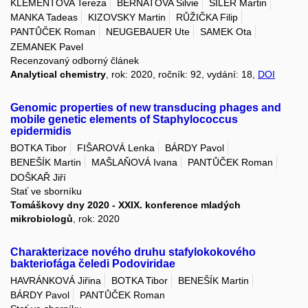
KLEMENTOVA Tereza
BERNATOVA Silvie
SILER Martin
MANKA Tadeas
KIZOVSKY Martin
RŮŽIČKA Filip
PANTŮČEK Roman
NEUGEBAUER Ute
SAMEK Ota
ZEMANEK Pavel
Recenzovaný odborný článek
Analytical chemistry
, rok: 2020, ročník: 92, vydání: 18,
DOI
Genomic properties of new transducing phages and
mobile genetic elements of Staphylococcus
epidermidis
BOTKA Tibor
FIŠAROVÁ Lenka
BÁRDY Pavol
BENEŠÍK Martin
MAŠLAŇOVÁ Ivana
PANTŮČEK Roman
DOŠKAŘ Jiří
Stať ve sborníku
Tomáškovy dny 2020 - XXIX. konference mladých
mikrobiologů
, rok: 2020
Charakterizace nového druhu stafylokokového
bakteriofága čeledi Podoviridae
HAVRÁNKOVÁ Jiřina
BOTKA Tibor
BENEŠÍK Martin
BÁRDY Pavol
PANTŮČEK Roman