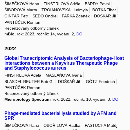
ŠIMEČKOVÁ Hana
FINSTRLOVÁ Adéla
BÁRDY Pavol
ŠIBOROVÁ Marta
TROIANOVSKA Liudmyla
BOTKA Tibor
GINTAR Petr
ŠEDO Ondrej
FARKA Zdeněk
DOŠKAŘ Jiří
PANTŮČEK Roman
Recenzovaný odborný článek
mBio
, rok: 2023, ročník: 14, vydání: 2,
DOI
2022
Global Transcriptomic Analysis of Bacteriophage-Host
Interactions between a Kayvirus Therapeutic Phage
and Staphylococcus aureus
FINSTRLOVÁ Adéla
MAŠLAŇOVÁ Ivana
BLASDEL REUTER Bob G.
DOŠKAŘ Jiří
GÖTZ Friedrich
PANTŮČEK Roman
Recenzovaný odborný článek
Microbiology Spectrum
, rok: 2022, ročník: 10, vydání: 3,
DOI
Phage-mediated bacterial lysis studied by AFM and
SPR
ŠIMEČKOVÁ Hana
OBOŘILOVÁ Radka
PASTUCHA Matěj