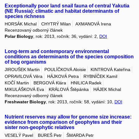
Exceptionally poor land snail fauna of central Yakutia
(NE Russia): climatic and habitat determinants of
species richness
HORSÁK Michal
CHYTRÝ Milan
AXMANOVÁ Irena
Recenzovaný odborný článek
Polar Biology
, rok: 2013, ročník: 36, vydání: 2,
DOI
Long-term and contemporary environmental
conditions as determinants of the species composition
of bog organisms
JIROUŠEK Martin
POULÍČKOVÁ Aloisie
KINTROVÁ Kateřina
OPRAVILOVÁ Věra
HÁJKOVÁ Petra
RYBNÍČEK Kamil
KOČÍ Martin
BERGOVÁ Klára
HNILICA Radek
MIKULÁŠKOVÁ Eva
KRÁLOVÁ Štěpánka
HÁJEK Michal
Recenzovaný odborný článek
Freshwater Biology
, rok: 2013, ročník: 58, vydání: 10,
DOI
Nutrient reserves may allow for genome size increase:
evidence from comparison of geophytes and their
sister non-geophytic relatives
VESELÝ Pavel
BUREŠ Petr
ŠMARDA Petr