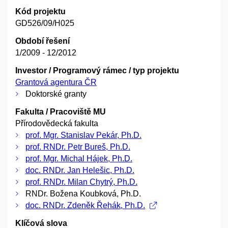
Kód projektu
GD526/09/H025
Období řešení
1/2009 - 12/2012
Investor / Programový rámec / typ projektu
Grantová agentura ČR
Doktorské granty
Fakulta / Pracoviště MU
Přírodovědecká fakulta
prof. Mgr. Stanislav Pekár, Ph.D.
prof. RNDr. Petr Bureš, Ph.D.
prof. Mgr. Michal Hájek, Ph.D.
doc. RNDr. Jan Helešic, Ph.D.
prof. RNDr. Milan Chytrý, Ph.D.
RNDr. Božena Koubková, Ph.D.
doc. RNDr. Zdeněk Řehák, Ph.D.
Klíčová slova