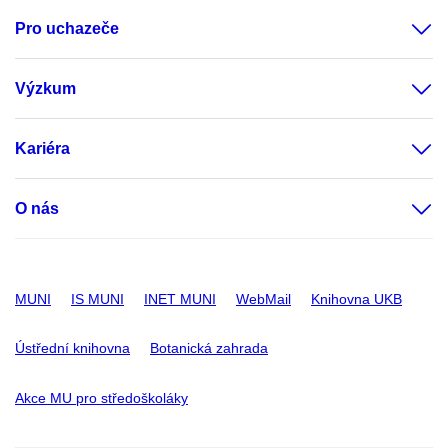
Pro uchazeče
Výzkum
Kariéra
O nás
MUNI
IS MUNI
INET MUNI
WebMail
Knihovna UKB
Ústřední knihovna
Botanická zahrada
Akce MU pro středoškoláky