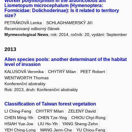
Worker polymorphism in the arboricolous ant
Liometopum microcephalum (Hymenoptera:
Formicidae: Dolichoderinae): Is it related to territory
size?
PETRÁKOVÁ Lenka
SCHLAGHAMERSKÝ Jiří
Recenzovaný odborný článek
Myrmecological News
, rok: 2014, ročník: 20, vydání: September
2013
Alien species pools: another determinant of the habitat
level of invasion
KALUSOVÁ Veronika
CHYTRÝ Milan
PEET Robert
WENTWORTH Thomas
Konferenční abstrakty
Rok: 2013, druh: Konferenční abstrakty
Classification of Taiwan forest vegetation
LI Ching-Feng
CHYTRÝ Milan
ZELENÝ David
CHEN Ming-Yih
CHEN Tze-Ying
CHIOU Chyi-Rong
HSIAH Yue-Joe
LIU Ho-Yih
YANG Sheng-Zehn
YEH Ching-Long
WANG Jenn-Che
YU Chiou-Feng