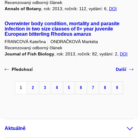
Recenzovaný odborný článek
Annals of Botany
, rok: 2013, ročník: 112, vydání: 6,
DOI
Overwinter body condition, mortality and parasite
infection in two size classes of 0+ year juvenile
European bitterling Rhodeus amarus
FRANCOVÁ Kateřina
ONDRAČKOVÁ Markéta
Recenzovaný odborný článek
Journal of Fish Biology
, rok: 2013, ročník: 82, vydání: 2,
DOI
Předchozí
Další
1
2
3
4
5
6
7
8
9
Aktuálně