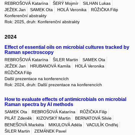
REBROŠOVÁ Katarína
ŠERÝ Mojmír
SILHAN Lukas
JEŽEK Jan
SAMEK Ota
HOLÁ Veronika
RŮŽIČKA Filip
Konferenční abstrakty
Rok: 2025, druh: Konferenční abstrakty
2024
Effect of essential oils on microbial cultures tracked by
Raman spectroscopy
REBROŠOVÁ Katarína
ŠILER Martin
SAMEK Ota
JEŽEK Jan
HRUBANOVÁ Kamila
HOLÁ Veronika
RŮŽIČKA Filip
Další prezentace na konferencích
Rok: 2024, druh: Další prezentace na konferencích
How to evaluate effects of antimicrobials on microbial
Raman spectra by AI methods
SAMEK Ota
REBROŠOVÁ Katarína
RŮŽIČKA Filip
PILÁT Zdeněk
KIZOVSKÝ Martin
BERNATOVÁ Silvie
BENEŠOVÁ Markéta
MIKULOVÁ Adéla
VACULÍK Ondřej
ŠILER Martin
ZEMÁNEK Pavel