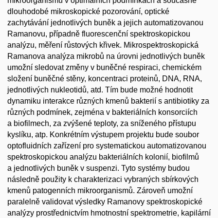
mikroorganismů v optimálních podmínkách a současné
dlouhodobé mikroskopické pozorování, optické
zachytávání jednotlivých buněk a jejich automatizovanou
Ramanovu, případně fluorescenční spektroskopickou
analýzu, měření růstových křivek. Mikrospektroskopická
Ramanova analýza mikrobů na úrovni jednotlivých buněk
umožní sledovat změny v buněčné respiraci, chemickém
složení buněčné stěny, koncentraci proteinů, DNA, RNA,
jednotlivých nukleotidů, atd. Tím bude možné hodnotit
dynamiku interakce různých kmenů bakterií s antibiotiky za
různých podmínek, zejména v bakteriálních konsorciích
a biofilmech, za zvýšené teploty, za sníženého přístupu
kyslíku, atp. Konkrétním výstupem projektu bude soubor
optofluidních zařízení pro systematickou automatizovanou
spektroskopickou analýzu bakteriálních kolonií, biofilmů
a jednotlivých buněk v suspenzi. Tyto systémy budou
následně použity k charakterizaci vybraných sbírkových
kmenů patogenních mikroorganismů. Zároveň umožní
paralelně validovat výsledky Ramanovy spektroskopické
analýzy prostřednictvím hmotnostní spektrometrie, kapilární