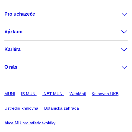
Pro uchazeče
Výzkum
Kariéra
O nás
MUNI
IS MUNI
INET MUNI
WebMail
Knihovna UKB
Ústřední knihovna
Botanická zahrada
Akce MU pro středoškoláky