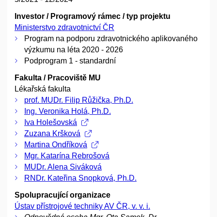
Investor / Programový rámec / typ projektu
Ministerstvo zdravotnictví ČR
Program na podporu zdravotnického aplikovaného
výzkumu na léta 2020 - 2026
Podprogram 1 - standardní
Fakulta / Pracoviště MU
Lékařská fakulta
prof. MUDr. Filip Růžička, Ph.D.
Ing. Veronika Holá, Ph.D.
Iva Holešovská
Zuzana Kršková
Martina Ondříková
Mgr. Katarína Rebrošová
MUDr. Alena Siváková
RNDr. Kateřina Snopková, Ph.D.
Spolupracující organizace
Ústav přístrojové techniky AV ČR, v. v. i.