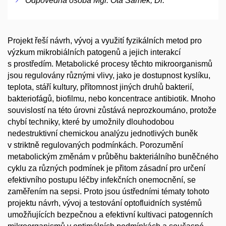
Odpovědná osoba Mgr. Ota Samek, Dr.
Projekt řeší návrh, vývoj a využití fyzikálních metod pro
výzkum mikrobiálních patogenů a jejich interakcí
s prostředím. Metabolické procesy těchto mikroorganismů
jsou regulovány různými vlivy, jako je dostupnost kyslíku,
teplota, stáří kultury, přítomnost jiných druhů bakterií,
bakteriofágů, biofilmu, nebo koncentrace antibiotik. Mnoho
souvislostí na této úrovni zůstává neprozkoumáno, protože
chybí techniky, které by umožnily dlouhodobou
nedestruktivní chemickou analýzu jednotlivých buněk
v striktně regulovaných podmínkách. Porozumění
metabolickým změnám v průběhu bakteriálního buněčného
cyklu za různých podmínek je přitom zásadní pro určení
efektivního postupu léčby infekčních onemocnění, se
zaměřením na sepsi. Proto jsou ústředními tématy tohoto
projektu návrh, vývoj a testování optofluidních systémů
umožňujících bezpečnou a efektivní kultivaci patogenních