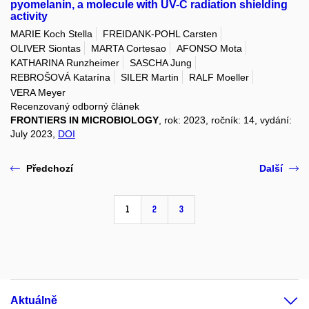
pyomelanin, a molecule with UV-C radiation shielding
activity
MARIE Koch Stella
FREIDANK-POHL Carsten
OLIVER Siontas
MARTA Cortesao
AFONSO Mota
KATHARINA Runzheimer
SASCHA Jung
REBROŠOVÁ Katarína
SILER Martin
RALF Moeller
VERA Meyer
Recenzovaný odborný článek
FRONTIERS IN MICROBIOLOGY
, rok: 2023, ročník: 14, vydání:
July 2023,
DOI
Předchozí
Další
1
2
3
Aktuálně