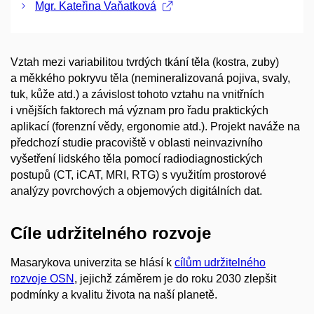
Mgr. Kateřina Vaňatková
Vztah mezi variabilitou tvrdých tkání těla (kostra, zuby)
a měkkého pokryvu těla (nemineralizovaná pojiva, svaly,
tuk, kůže atd.) a závislost tohoto vztahu na vnitřních
i vnějších faktorech má význam pro řadu praktických
aplikací (forenzní vědy, ergonomie atd.). Projekt naváže na
předchozí studie pracoviště v oblasti neinvazivního
vyšetření lidského těla pomocí radiodiagnostických
postupů (CT, iCAT, MRI, RTG) s využitím prostorové
analýzy povrchových a objemových digitálních dat.
Cíle udržitelného rozvoje
Masarykova univerzita se hlásí k
cílům udržitelného
rozvoje OSN
, jejichž záměrem je do roku 2030 zlepšit
podmínky a kvalitu života na naší planetě.