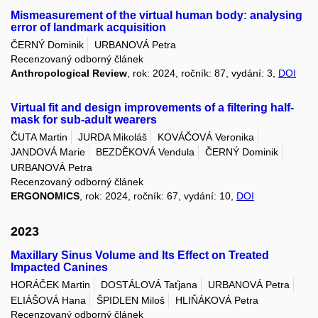
Mismeasurement of the virtual human body: analysing
error of landmark acquisition
ČERNÝ Dominik
URBANOVÁ Petra
Recenzovaný odborný článek
Anthropological Review
, rok: 2024, ročník: 87, vydání: 3,
DOI
Virtual fit and design improvements of a filtering half-
mask for sub-adult wearers
ČUTA Martin
JURDA Mikoláš
KOVÁČOVÁ Veronika
JANDOVÁ Marie
BEZDĚKOVÁ Vendula
ČERNÝ Dominik
URBANOVÁ Petra
Recenzovaný odborný článek
ERGONOMICS
, rok: 2024, ročník: 67, vydání: 10,
DOI
2023
Maxillary Sinus Volume and Its Effect on Treated
Impacted Canines
HORÁČEK Martin
DOSTÁLOVÁ Taťjana
URBANOVÁ Petra
ELIÁŠOVÁ Hana
ŠPIDLEN Miloš
HLIŇÁKOVÁ Petra
Recenzovaný odborný článek