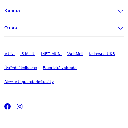
Kariéra
O nás
MUNI
IS MUNI
INET MUNI
WebMail
Knihovna UKB
Ústřední knihovna
Botanická zahrada
Akce MU pro středoškoláky
Facebook
Instagram