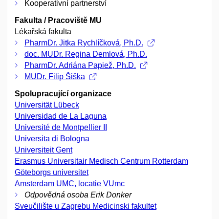
Kooperativní partnerství
Fakulta / Pracoviště MU
Lékařská fakulta
PharmDr. Jitka Rychlíčková, Ph.D.
doc. MUDr. Regina Demlová, Ph.D.
PharmDr. Adriána Papiež, Ph.D.
MUDr. Filip Šiška
Spolupracující organizace
Universität Lübeck
Universidad de La Laguna
Université de Montpellier II
Universita di Bologna
Universiteit Gent
Erasmus Universitair Medisch Centrum Rotterdam
Göteborgs universitet
Amsterdam UMC, locatie VUmc
Odpovědná osoba Erik Donker
Sveučilište u Zagrebu Medicinski fakultet