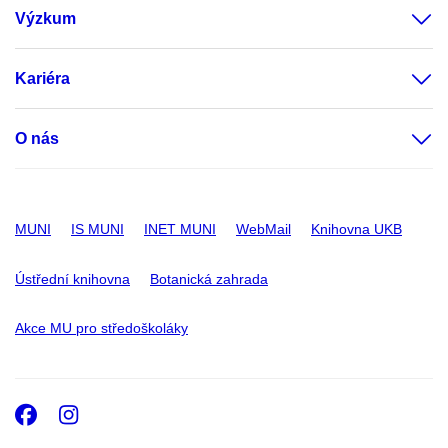
Výzkum
Kariéra
O nás
MUNI
IS MUNI
INET MUNI
WebMail
Knihovna UKB
Ústřední knihovna
Botanická zahrada
Akce MU pro středoškoláky
Facebook
Instagram