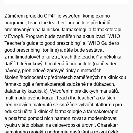
Záměrem projektu CP4T je vytvoření komplexního
programu „Teach the teacher“ pro učitele předmětů
orientovaných na klinickou farmakologii a farmakoterapii
v Evropě. Program bude zaměřen na aktualizaci "WHO
Teacher’s guide to good prescribing" a "WHO Guide to
good prescribing" (online) a dále bude sestávat
z multimodulového kurzu „Teach the teacher“ a několika
dalších tréninkových materiálů pro učitele (např. video-
návody, přehledové zprávy/články o metodách
školení/hodnocení v předmětech zaměřených na klinickou
farmakologii a farmakoterapii založené na důkazech,
databanky kazuistik). Vytvořením praktických manuálů,
multimodulového kurzu „Teach the teacher“ a dalších
tréninkových materiálů se snažíme vytvořit platformu pro
edukaci učitelů klinické farmakologie a farmakoterapie
a potažmo pomocí nich harmonizovat a modernizovat
výuku v této oblasti na celoevropské úrovni. Charakter
samotného projektu podporuje navázání a rozvoj úzké