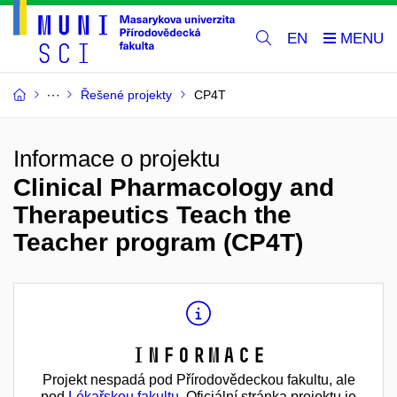
EN
Řešené projekty
CP4T
Informace o projektu
Clinical Pharmacology and
Therapeutics Teach the
Teacher program (CP4T)
Informace
Projekt nespadá pod Přírodovědeckou fakultu, ale
pod
Lékařskou fakultu
. Oficiální stránka projektu je