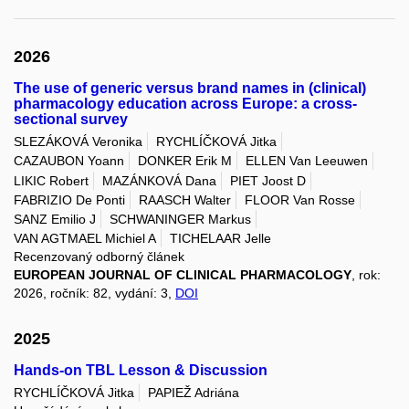
2026
The use of generic versus brand names in (clinical)
pharmacology education across Europe: a cross-
sectional survey
SLEZÁKOVÁ Veronika
RYCHLÍČKOVÁ Jitka
CAZAUBON Yoann
DONKER Erik M
ELLEN Van Leeuwen
LIKIC Robert
MAZÁNKOVÁ Dana
PIET Joost D
FABRIZIO De Ponti
RAASCH Walter
FLOOR Van Rosse
SANZ Emilio J
SCHWANINGER Markus
VAN AGTMAEL Michiel A
TICHELAAR Jelle
Recenzovaný odborný článek
EUROPEAN JOURNAL OF CLINICAL PHARMACOLOGY
, rok:
2026, ročník: 82, vydání: 3,
DOI
2025
Hands-on TBL Lesson & Discussion
RYCHLÍČKOVÁ Jitka
PAPIEŽ Adriána