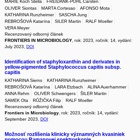
MARIE Koch Stella
FREIDANK-POHL Carsten
OLIVER Siontas
MARTA Cortesao
AFONSO Mota
KATHARINA Runzheimer
SASCHA Jung
REBROŠOVÁ Katarína
SILER Martin
RALF Moeller
VERA Meyer
Recenzovaný odborný článek
FRONTIERS IN MICROBIOLOGY
, rok: 2023, ročník: 14, vydání:
July 2023,
DOI
Identification of staphyloxanthin and derivates in
yellow-pigmented Staphylococcus capitis subsp.
capitis
KATHARINA Siems
KATHARINA Runzheimer
REBROŠOVÁ Katarína
LARA Etzbach
ALINA Auerhammer
ANNA Rehm
OLIVER Schwengers
ŠILER Martin
SAMEK Ota
RŮŽIČKA Filip
RALF Moeller
Recenzovaný odborný článek
Frontiers in Microbiology
, rok: 2023, ročník: 14, vydání:
September 2023,
DOI
Možnosť rozlíšenia klinicky významných kvasiniek
pomocou Ramanovej spektroskopie