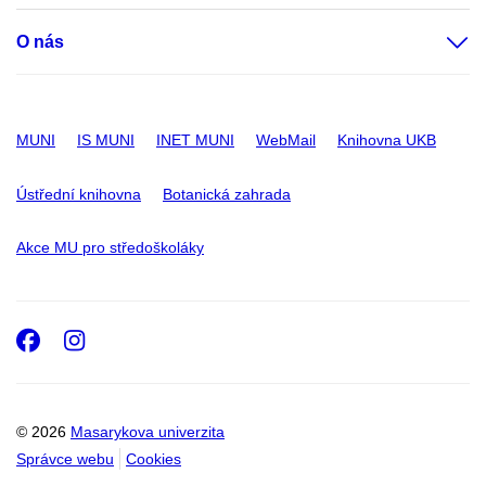
O nás
MUNI
IS MUNI
INET MUNI
WebMail
Knihovna UKB
Ústřední knihovna
Botanická zahrada
Akce MU pro středoškoláky
Facebook
Instagram
© 2026
Masarykova univerzita
Správce webu
Cookies