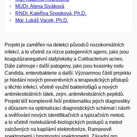
MUDr. Alena Siváková
RNDr. Kateřina Snopková, Ph.D.
Mgr. Lukáš Vacek, Ph.D.
Projekt je zaměřen na detekci původců nozokomiálních
infekcí, a to včetně za nízce patogenních agens, jako jsou
koagulázanegativní stafylokoky a Cutibacterium acnes.
Dále zahrnuje i další patogeny, jako jsou kvasinky rodu
Candida, enterobakterie a další. Významnou částí projektu
je hledání nových preventivních a terapeutických přístupů
u těchto infekcí, včetně využití bakteriofágů a nových
antimikrobiálních látek, zejm. antimikrobiálních peptidů.
Projekt též komplexně řeší problematiku jejich diagnostiky
s důrazem na optimalizaci diagnostických schémat i návrh
a ověřování nových identifikačních a typizačních metod,
a to včetně molekulárně-biologických postupů a metod
založených na kapilární elektroforéze, Ramanově
spektrometrii i hmotnostní spektrometrii. Zásadní pro