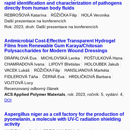
rapid identification and characterization of pathogens
directly from human body fluids
REBROŠOVÁ Katarína
RŮŽIČKA Filip
HOLÁ Veronika
Další prezentace na konferencích
Rok: 2023, druh: Další prezentace na konferencích
Antimicrobial Cost-Effective Transparent Hydrogel
Films from Renewable Gum Karaya/Chitosan
Polysaccharides for Modern Wound Dressings
DRÁPALOVÁ Eva
MICHLOVSKÁ Lenka
POŠTULKOVÁ Hana
CHAMRADOVÁ Ivana
LIPOVÝ Břetislav
HOLOUBEK Jakub
VACEK Lukáš
RŮŽIČKA Filip
HANSLIANOVÁ Markéta
FIDLEROVÁ Táňa
ČERNÁ Eva
HRDLIČKOVÁ Barbara
VOJTOVÁ Lucy
Recenzovaný odborný článek
ACS Applied Polymer Materials
, rok: 2023, ročník: 5, vydání: 4,
DOI
Aspergillus niger as a cell factory for the production of
pyomelanin, a molecule with UV-C radiation shielding
activity