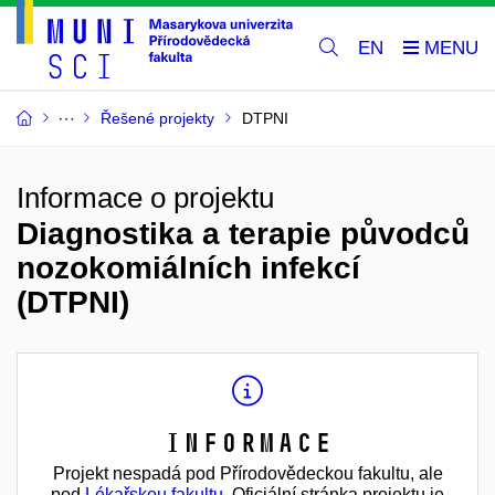
EN
Řešené projekty
DTPNI
Informace o projektu
Diagnostika a terapie původců
nozokomiálních infekcí
(DTPNI)
Informace
Projekt nespadá pod Přírodovědeckou fakultu, ale
pod
Lékařskou fakultu
. Oficiální stránka projektu je