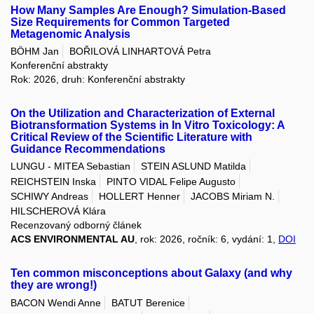
How Many Samples Are Enough? Simulation-Based
Size Requirements for Common Targeted
Metagenomic Analysis
BÖHM Jan
BOŘILOVÁ LINHARTOVÁ Petra
Konferenční abstrakty
Rok: 2026, druh: Konferenční abstrakty
On the Utilization and Characterization of External
Biotransformation Systems in In Vitro Toxicology: A
Critical Review of the Scientific Literature with
Guidance Recommendations
LUNGU - MITEA Sebastian
STEIN ASLUND Matilda
REICHSTEIN Inska
PINTO VIDAL Felipe Augusto
SCHIWY Andreas
HOLLERT Henner
JACOBS Miriam N.
HILSCHEROVÁ Klára
Recenzovaný odborný článek
ACS ENVIRONMENTAL AU
, rok: 2026, ročník: 6, vydání: 1,
DOI
Ten common misconceptions about Galaxy (and why
they are wrong!)
BACON Wendi Anne
BATUT Berenice