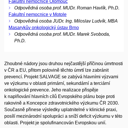
Fakultní nemocnice Olomouc
Odpovědná osoba prof. MUDr. Roman Havlík, Ph.D.
Fakultní nemocnice v Motole
Odpovědná osoba JUDr. Ing. Miloslav Ludvík, MBA
Masarykův onkologický ústav Brno
Odpovědná osoba prof. MUDr. Marek Svoboda,
Ph.D.
Zhoubné nádory jsou druhou nejčastější příčinou úmrtnosti
v ČR a EU, přitom polovině těchto úmrtí lze zabránit
prevencí. Projekt SALVAGE se zabývá hlavními výzvami
ve výzkumu v oblasti primární, sekundární a terciární
onkologické prevence. Jeho realizace přispěje
k naplňování hlavních cílů Evropského plánu boje proti
rakovině a Koncepce zdravotnického výzkumu ČR 2030.
Současně přinese výsledky uplatnitelné v klinické praxi,
posílí mezinárodní spolupráci a sníží deficit výzkumu v této
oblasti. Projekt je spolufinancován Evropskou unií.