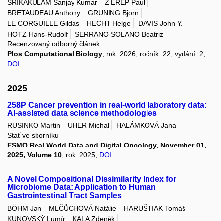
SRIKAKULAM Sanjay Kumar
ZIEREP Paul
BRETAUDEAU Anthony
GRUNING Bjorn
LE CORGUILLE Gildas
HECHT Helge
DAVIS John Y.
HOTZ Hans-Rudolf
SERRANO-SOLANO Beatriz
Recenzovaný odborný článek
Plos Computational Biology
, rok: 2026, ročník: 22, vydání: 2,
DOI
2025
258P Cancer prevention in real-world laboratory data:
AI-assisted data science methodologies
RUSINKO Martin
UHER Michal
HALÁMKOVÁ Jana
Stať ve sborníku
ESMO Real World Data and Digital Oncology, November 01,
2025, Volume 10
, rok: 2025,
DOI
A Novel Compositional Dissimilarity Index for
Microbiome Data: Application to Human
Gastrointestinal Tract Samples
BÖHM Jan
MLČŮCHOVÁ Natálie
HARUŠTIAK Tomáš
KUNOVSKÝ Lumír
KALA Zdeněk