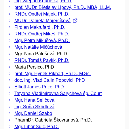
Ing. Štěpán Koudelka, Ph.D.
prof. MUDr. Břetislav Lipový, Ph.D., MBA, LL.M.
RNDr. Ondřej Májek, Ph.D.
MUDr. Daniela Majerčíková
Firdian Makrufardi, Ph.D.
RNDr. Ondřej Mikeš, Ph.D.
Mgr. Petra Mikušová, Ph.D.
Mgr. Natálie Mlčůchová
Mgr. Nina Pálešová, Ph.D.
RNDr. Tomáš Pavlík, Ph.D.
Maria Persico, PhD
prof. Mgr. Hynek Pikhart, Ph.D., M.Sc.
doc. Ing. Vlad Calin Popovici, PhD
Elliott James Price, PhD
Tatyana Vladimirovna Sarycheva ép. Court
Mgr. Hana Seličová
Ing. Soňa Skřídlová
Mgr. Daniel Szabó
PharmDr. Gabriela Škovranová, Ph.D.
Mgr. Libor Šulc, Ph.D.