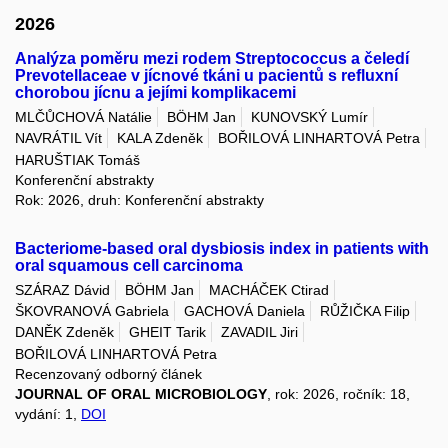
2026
Analýza poměru mezi rodem Streptococcus a čeledí
Prevotellaceae v jícnové tkáni u pacientů s refluxní
chorobou jícnu a jejími komplikacemi
MLČŮCHOVÁ Natálie
BÖHM Jan
KUNOVSKÝ Lumír
NAVRÁTIL Vít
KALA Zdeněk
BOŘILOVÁ LINHARTOVÁ Petra
HARUŠTIAK Tomáš
Konferenční abstrakty
Rok: 2026, druh: Konferenční abstrakty
Bacteriome-based oral dysbiosis index in patients with
oral squamous cell carcinoma
SZÁRAZ Dávid
BÖHM Jan
MACHÁČEK Ctirad
ŠKOVRANOVÁ Gabriela
GACHOVÁ Daniela
RŮŽIČKA Filip
DANĚK Zdeněk
GHEIT Tarik
ZAVADIL Jiri
BOŘILOVÁ LINHARTOVÁ Petra
Recenzovaný odborný článek
JOURNAL OF ORAL MICROBIOLOGY
, rok: 2026, ročník: 18,
vydání: 1,
DOI