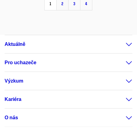
1
2
3
4
Aktuálně
Pro uchazeče
Výzkum
Kariéra
O nás