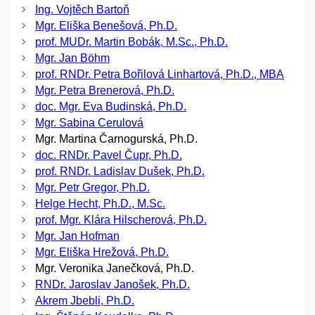
Ing. Vojtěch Bartoň
Mgr. Eliška Benešová, Ph.D.
prof. MUDr. Martin Bobák, M.Sc., Ph.D.
Mgr. Jan Böhm
prof. RNDr. Petra Bořilová Linhartová, Ph.D., MBA
Mgr. Petra Brenerová, Ph.D.
doc. Mgr. Eva Budinská, Ph.D.
Mgr. Sabina Cerulová
Mgr. Martina Čarnogurská, Ph.D.
doc. RNDr. Pavel Čupr, Ph.D.
prof. RNDr. Ladislav Dušek, Ph.D.
Mgr. Petr Gregor, Ph.D.
Helge Hecht, Ph.D., M.Sc.
prof. Mgr. Klára Hilscherová, Ph.D.
Mgr. Jan Hofman
Mgr. Eliška Hrežová, Ph.D.
Mgr. Veronika Janečková, Ph.D.
RNDr. Jaroslav Janošek, Ph.D.
Akrem Jbebli, Ph.D.