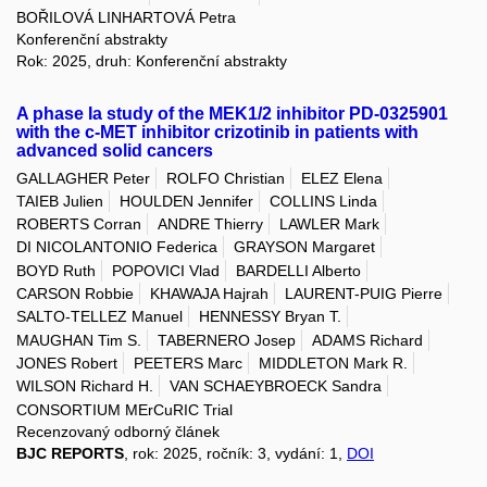
BOŘILOVÁ LINHARTOVÁ Petra
Konferenční abstrakty
Rok: 2025, druh: Konferenční abstrakty
A phase Ia study of the MEK1/2 inhibitor PD-0325901
with the c-MET inhibitor crizotinib in patients with
advanced solid cancers
GALLAGHER Peter
ROLFO Christian
ELEZ Elena
TAIEB Julien
HOULDEN Jennifer
COLLINS Linda
ROBERTS Corran
ANDRE Thierry
LAWLER Mark
DI NICOLANTONIO Federica
GRAYSON Margaret
BOYD Ruth
POPOVICI Vlad
BARDELLI Alberto
CARSON Robbie
KHAWAJA Hajrah
LAURENT-PUIG Pierre
SALTO-TELLEZ Manuel
HENNESSY Bryan T.
MAUGHAN Tim S.
TABERNERO Josep
ADAMS Richard
JONES Robert
PEETERS Marc
MIDDLETON Mark R.
WILSON Richard H.
VAN SCHAEYBROECK Sandra
CONSORTIUM MErCuRIC Trial
Recenzovaný odborný článek
BJC REPORTS
, rok: 2025, ročník: 3, vydání: 1,
DOI