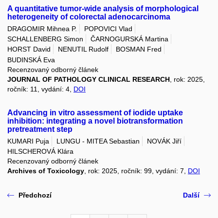
A quantitative tumor-wide analysis of morphological
heterogeneity of colorectal adenocarcinoma
DRAGOMIR Mihnea P.
POPOVICI Vlad
SCHALLENBERG Simon
ČARNOGURSKÁ Martina
HORST David
NENUTIL Rudolf
BOSMAN Fred
BUDINSKÁ Eva
Recenzovaný odborný článek
JOURNAL OF PATHOLOGY CLINICAL RESEARCH
, rok: 2025,
ročník: 11, vydání: 4,
DOI
Advancing in vitro assessment of iodide uptake
inhibition: integrating a novel biotransformation
pretreatment step
KUMARI Puja
LUNGU - MITEA Sebastian
NOVÁK Jiří
HILSCHEROVÁ Klára
Recenzovaný odborný článek
Archives of Toxicology
, rok: 2025, ročník: 99, vydání: 7,
DOI
Předchozí
Další