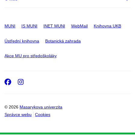
MUNI
IS MUNI
INET MUNI
WebMail
Knihovna UKB
Ústřední knihovna
Botanická zahrada
Akce MU pro středoškoláky
Facebook
Instagram
© 2026
Masarykova univerzita
Správce webu
Cookies