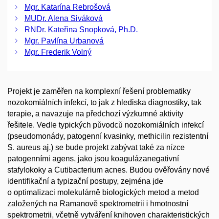
Mgr. Katarína Rebrošová
MUDr. Alena Siváková
RNDr. Kateřina Snopková, Ph.D.
Mgr. Pavlína Urbanová
Mgr. Frederik Volný
Projekt je zaměřen na komplexní řešení problematiky
nozokomiálních infekcí, to jak z hlediska diagnostiky, tak
terapie, a navazuje na předchozí výzkumné aktivity
řešitele. Vedle typických původců nozokomiálních infekcí
(pseudomonády, patogenní kvasinky, methicilin rezistentní
S. aureus aj.) se bude projekt zabývat také za nízce
patogenními agens, jako jsou koagulázanegativní
stafylokoky a Cutibacterium acnes. Budou ověřovány nové
identifikační a typizační postupy, zejména jde
o optimalizaci molekulárně biologických metod a metod
založených na Ramanově spektrometrii i hmotnostní
spektrometrii, včetně vytváření knihoven charakteristických