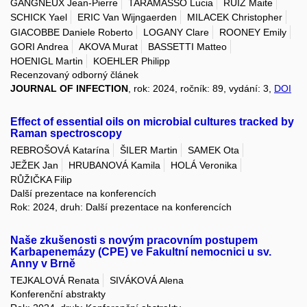
GANGNEUX Jean-Pierre
TARAMASSO Lucia
RUIZ Maite
SCHICK Yael
ERIC Van Wijngaerden
MILACEK Christopher
GIACOBBE Daniele Roberto
LOGANY Clare
ROONEY Emily
GORI Andrea
AKOVA Murat
BASSETTI Matteo
HOENIGL Martin
KOEHLER Philipp
Recenzovaný odborný článek
JOURNAL OF INFECTION
, rok: 2024, ročník: 89, vydání: 3,
DOI
Effect of essential oils on microbial cultures tracked by
Raman spectroscopy
REBROŠOVÁ Katarína
ŠILER Martin
SAMEK Ota
JEŽEK Jan
HRUBANOVÁ Kamila
HOLÁ Veronika
RŮŽIČKA Filip
Další prezentace na konferencích
Rok: 2024, druh: Další prezentace na konferencích
Naše zkušenosti s novým pracovním postupem
Karbapenemázy (CPE) ve Fakultní nemocnici u sv.
Anny v Brně
TEJKALOVÁ Renata
SIVÁKOVÁ Alena
Konferenční abstrakty