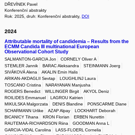
DŘEVÍNEK Pavel
Konferenční abstrakty
Rok: 2025, druh: Konferenční abstrakty,
DOI
2024
Attributable mortality of candidemia – Results from the
ECMM Candida III multinational European
Observational Cohort Study
SALMANTON-GARCIA Jon
CORNELY Oliver A
STEMLER Jannik
BARAC Aleksandra
STEINMANN Joerg
SIVÁKOVÁ Alena
AKALIN Emin Halis
ARIKAN-AKDAGLII Sevtap
LOUGHLINJ Laura
TOSCANO Cristina
NARAYANAN Manjusha
ROGERS Benedict
WILLINGER Birgit
AKYOL Deniz
ROILIDES Emmanuel
LAGROU Katrien
MIKULSKA Malgorzata
DENIS Blandine
PONSCARME Diane
SCHARMANN Urlike
AZAP Alpay
LOCKHART Deborah
BICANICY Tihana
KRON Florian
ERBEN Nurettin
RAUTEMAA-RICHARDSON Riina
GOODMAN Anna L
GARCIA-VIDAL Carolina
LASS-FLOERL Cornelia