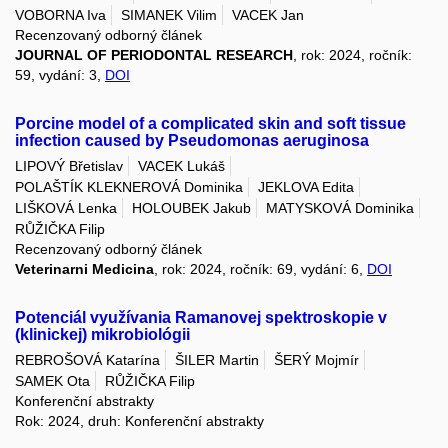
VOBORNA Iva
SIMANEK Vilim
VACEK Jan
Recenzovaný odborný článek
JOURNAL OF PERIODONTAL RESEARCH
, rok: 2024, ročník:
59, vydání: 3,
DOI
Porcine model of a complicated skin and soft tissue
infection caused by Pseudomonas aeruginosa
LIPOVÝ Břetislav
VACEK Lukáš
POLAŠTÍK KLEKNEROVÁ Dominika
JEKLOVA Edita
LIŠKOVÁ Lenka
HOLOUBEK Jakub
MATYSKOVÁ Dominika
RŮŽIČKA Filip
Recenzovaný odborný článek
Veterinarni Medicina
, rok: 2024, ročník: 69, vydání: 6,
DOI
Potenciál využívania Ramanovej spektroskopie v
(klinickej) mikrobiológii
REBROŠOVÁ Katarína
ŠILER Martin
ŠERÝ Mojmír
SAMEK Ota
RŮŽIČKA Filip
Konferenční abstrakty
Rok: 2024, druh: Konferenční abstrakty