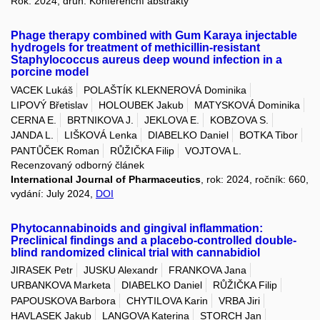
Rok: 2024, druh: Konferenční abstrakty
Phage therapy combined with Gum Karaya injectable
hydrogels for treatment of methicillin-resistant
Staphylococcus aureus deep wound infection in a
porcine model
VACEK Lukáš
POLAŠTÍK KLEKNEROVÁ Dominika
LIPOVÝ Břetislav
HOLOUBEK Jakub
MATYSKOVÁ Dominika
CERNA E.
BRTNIKOVA J.
JEKLOVA E.
KOBZOVA S.
JANDA L.
LIŠKOVÁ Lenka
DIABELKO Daniel
BOTKA Tibor
PANTŮČEK Roman
RŮŽIČKA Filip
VOJTOVA L.
Recenzovaný odborný článek
International Journal of Pharmaceutics
, rok: 2024, ročník: 660,
vydání: July 2024,
DOI
Phytocannabinoids and gingival inflammation:
Preclinical findings and a placebo-controlled double-
blind randomized clinical trial with cannabidiol
JIRASEK Petr
JUSKU Alexandr
FRANKOVA Jana
URBANKOVA Marketa
DIABELKO Daniel
RŮŽIČKA Filip
PAPOUSKOVA Barbora
CHYTILOVA Karin
VRBA Jiri
HAVLASEK Jakub
LANGOVA Katerina
STORCH Jan