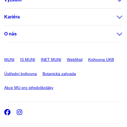
Kariéra
O nás
MUNI
IS MUNI
INET MUNI
WebMail
Knihovna UKB
Ústřední knihovna
Botanická zahrada
Akce MU pro středoškoláky
Facebook
Instagram