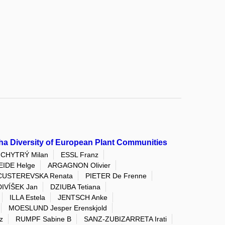
ha Diversity of European Plant Communities
CHYTRÝ Milan
ESSL Franz
IDE Helge
ARGAGNON Olivier
CUSTEREVSKA Renata
PIETER De Frenne
DIVÍŠEK Jan
DZIUBA Tetiana
ILLA Estela
JENTSCH Anke
MOESLUND Jesper Erenskjold
z
RUMPF Sabine B
SANZ-ZUBIZARRETA Irati