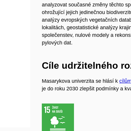
analyzovat současné změny těchto spol
ohrožující jejich jedinečnou biodiverz
analýzy evropských vegetačních data
lokalitách, geostatistické analýzy kraj
společenstev, nulové modely a rekonstr
pylových dat.
Cíle udržitelného r
Masarykova univerzita se hlásí k
cílů
je do roku 2030 zlepšit podmínky a kva