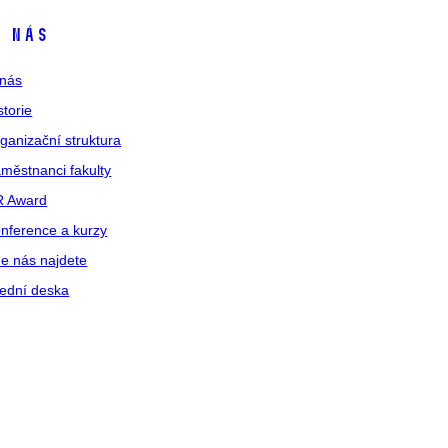
 nás
nás
storie
ganizační struktura
městnanci fakulty
R Award
nference a kurzy
e nás najdete
ední deska