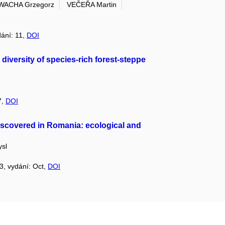
WACHA Grzegorz
VEČEŘA Martin
dání: 11,
DOI
 diversity of species-rich forest-steppe
7,
DOI
iscovered in Romania: ecological and
sl
13, vydání: Oct,
DOI