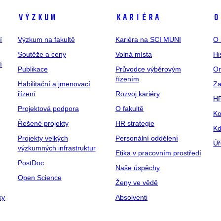
Výzkum
Kariéra
O
í
Výzkum na fakultě
Kariéra na SCI MUNI
O 
Soutěže a ceny
Volná místa
Hi
í
Publikace
Průvodce výběrovým
Or
řízením
Habilitační a jmenovací
Za
řízení
Rozvoj kariéry
H
Projektová podpora
O fakultě
Ko
Řešené projekty
HR strategie
Kd
Projekty velkých
Personální oddělení
Úř
výzkumných infrastruktur
Etika v pracovním prostředí
PostDoc
Naše úspěchy
Open Science
Ženy ve vědě
ky
Absolventi