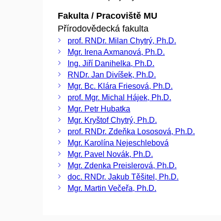
Fakulta / Pracoviště MU
Přírodovědecká fakulta
prof. RNDr. Milan Chytrý, Ph.D.
Mgr. Irena Axmanová, Ph.D.
Ing. Jiří Danihelka, Ph.D.
RNDr. Jan Divíšek, Ph.D.
Mgr. Bc. Klára Friesová, Ph.D.
prof. Mgr. Michal Hájek, Ph.D.
Mgr. Petr Hubatka
Mgr. Kryštof Chytrý, Ph.D.
prof. RNDr. Zdeňka Lososová, Ph.D.
Mgr. Karolína Nejeschlebová
Mgr. Pavel Novák, Ph.D.
Mgr. Zdenka Preislerová, Ph.D.
doc. RNDr. Jakub Těšitel, Ph.D.
Mgr. Martin Večeřa, Ph.D.