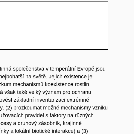
tlinná společenstva v temperátní Evropě jsou
ejbohatší na světě. Jejich existence je
výzkum mechanismů koexistence rostlin
 má však také velký význam pro ochranu
provést základní inventarizaci extrémně
py, (2) prozkoumat možné mechanismy vzniku
užovacích pravidel s faktory na různých
rocesy a druhový zásobník, krajinné
nky a lokální biotické interakce) a (3)