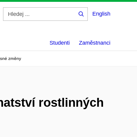
English
Hledej
...
Studenti
Zaměstnanci
časné změny
atství rostlinných