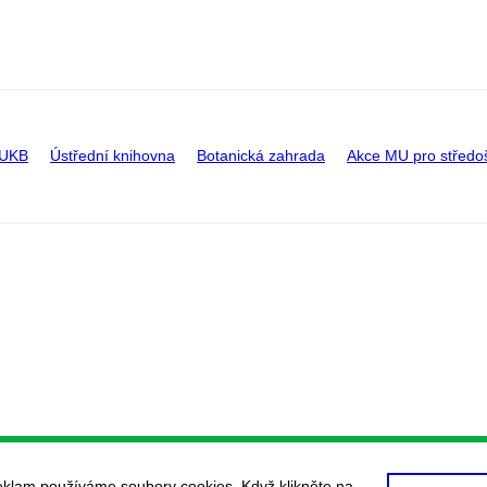
 UKB
Ústřední knihovna
Botanická zahrada
Akce MU pro středo
eklam používáme soubory cookies. Když klikněte na