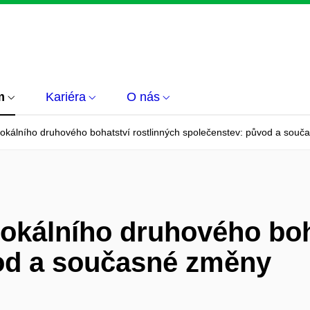
m
Kariéra
O nás
lokálního druhového bohatství rostlinných společenstev: původ a sou
okálního druhového boh
od a současné změny