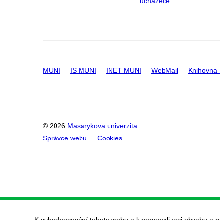
uchazeče
MUNI
IS MUNI
INET MUNI
WebMail
Knihovna
© 2026
Masarykova univerzita
Správce webu
Cookies
K vyhodnocování tohoto webu a k personalizaci obsahu a r