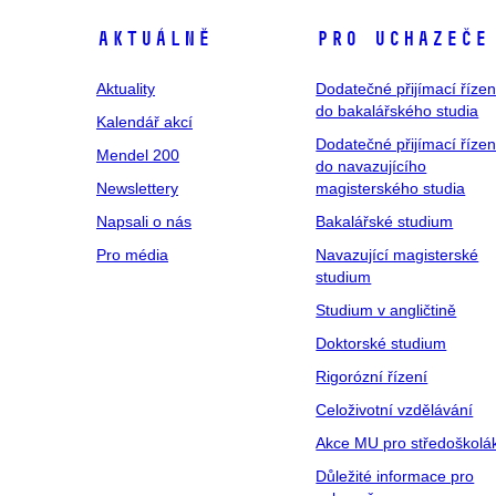
Aktuálně
Pro uchazeče
Aktuality
Dodatečné přijímací řízen
do bakalářského studia
Kalendář akcí
Dodatečné přijímací řízen
Mendel 200
do navazujícího
Newslettery
magisterského studia
Napsali o nás
Bakalářské studium
Pro média
Navazující magisterské
studium
Studium v angličtině
Doktorské studium
Rigorózní řízení
Celoživotní vzdělávání
Akce MU pro středoškolá
Důležité informace pro