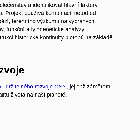
ečenstev a identifikovat hlavní faktory
itu. Projekt používá kombinaci metod od
bází, terénního výzkumu na vybraných
iny, funkční a fylogenetické analýzy
ukci historické kontinuity biotopů na základě
ozvoje
m udržitelného rozvoje OSN
, jejichž záměrem
litu života na naší planetě.