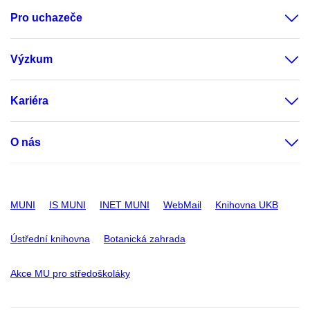
Pro uchazeče
Výzkum
Kariéra
O nás
MUNI
IS MUNI
INET MUNI
WebMail
Knihovna UKB
Ústřední knihovna
Botanická zahrada
Akce MU pro středoškoláky