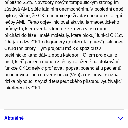
přibližně 25%. Navzdory novým terapeutickým strategiím
zůstává AML stále fatálním onemocněním. V poslední době
bylo zjištěno, že CK1α inhibice je životaschopnou strategií
léčby AML. Tento objev inicioval aktivitu farmaceutického
průmyslu, která vedla k tomu, že zrovna v této době
přichází do fáze I malé molekuly, které blokují funkci CK1α.
Jde jak o tzv. CK1α degradery („molecular glues“), tak nové
CK1α inhibitory. Tým projektu má k dispozici tzv.
preklinické kandidáty z obou kategorií. Cílem projektu je
určit, kteří pacienti mohou z léčby založené na blokování
funkce CK1α nejvíc profitovat; popsat potenciál u pacientů
neodpovídajících na venetoclax (Ven) a definovat možná
rizika plynoucí z využití terapeutického přístupu využívající
interferenci s CK1.
Aktuálně