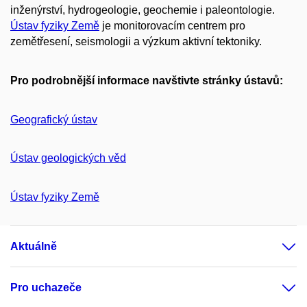
inženýrství, hydrogeologie, geochemie i paleontologie.
Ústav fyziky Země
je monitorovacím centrem pro
zemětřesení, seismologii a výzkum aktivní tektoniky.
Pro podrobnější informace navštivte stránky ústavů:
Geografický ústav
Ústav geologických věd
Ústav fyziky Země
Aktuálně
Pro uchazeče