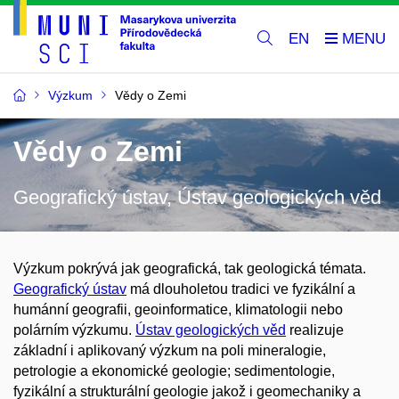
EN
Výzkum
Vědy o Zemi
Vědy o Zemi
Geografický ústav, Ústav geologických věd
Výzkum pokrývá jak geografická, tak geologická témata.
Geografický ústav
má dlouholetou tradici ve fyzikální a
humánní geografii, geoinformatice, klimatologii nebo
polárním výzkumu.
Ústav geologických věd
realizuje
základní i aplikovaný výzkum na poli mineralogie,
petrologie a ekonomické geologie; sedimentologie,
fyzikální a strukturální geologie jakož i geomechaniky a