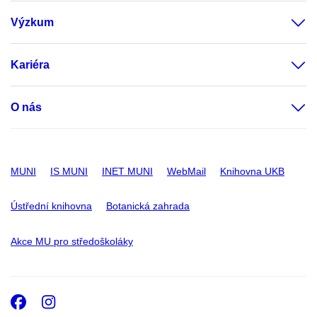
Výzkum
Kariéra
O nás
MUNI
IS MUNI
INET MUNI
WebMail
Knihovna UKB
Ústřední knihovna
Botanická zahrada
Akce MU pro středoškoláky
Facebook
Instagram