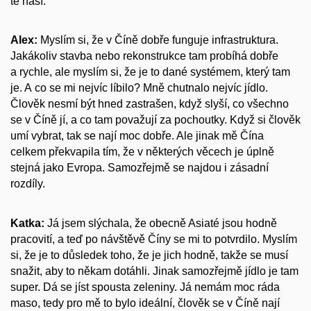
té naší.
Alex:
Myslím si, že v Číně dobře funguje infrastruktura.
Jakákoliv stavba nebo rekonstrukce tam probíhá dobře
a rychle, ale myslím si, že je to dané systémem, který tam
je. A co se mi nejvíc líbilo? Mně chutnalo nejvíc jídlo.
Člověk nesmí být hned zastrašen, když slyší, co všechno
se v Číně jí, a co tam považují za pochoutky. Když si člověk
umí vybrat, tak se nají moc dobře. Ale jinak mě Čína
celkem překvapila tím, že v některých věcech je úplně
stejná jako Evropa. Samozřejmě se najdou i zásadní
rozdíly.
Katka:
Já jsem slýchala, že obecně Asiaté jsou hodně
pracovití, a teď po návštěvě Číny se mi to potvrdilo. Myslím
si, že je to důsledek toho, že je jich hodně, takže se musí
snažit, aby to někam dotáhli. Jinak samozřejmě jídlo je tam
super. Dá se jíst spousta zeleniny. Já nemám moc ráda
maso, tedy pro mě to bylo ideální, člověk se v Číně nají