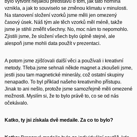
bylo vytvořit nějakou představu o tom, jak tato hornina
vznikla, a jak to souviselo se změnou klimatu v minulosti.
Na stanovení složení vzorků jsme měli jen omezený
časový úsek. Náš tým ale těch vzorků měl méně, takže
jsme je stihli změřit všechny. No, moc nám to nepomohlo.
Zjistili jsme, že složení všech bylo úplně stejné, ale
alespoň jsme mohli data použít v prezentaci.
A potom jsme zjišťovali další věci a používali i kreativní
metody. Třeba jsme sehnali někde magnet a zkoušeli jsme,
jestli jsou tam magnetické minerály, což ostatní skupiny
nenapadlo. To byl příklad našeho kreativního přístupu.
Jinak to ani nešlo, protože jsme samozřejmě měli omezené
možnosti. Myslím si, že to bylo právě to, co se od nás
očekávalo.
Katko, ty jsi získala dvě medaile. Za co to bylo?