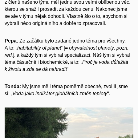
z členů našeho týmu měl jednu svou velmi oblíbenou věc,
kterou se snažil prosadit za každou cenu. Nakonec jsme
se ale v týmu nějak dohodli. Vlastně šlo o to, abychom si
vybrali něco originálního a dobře to zpracovali.
Pepa:
Ze začátku bylo zadané jedno téma pro všechny.
A to: „
habitability of planet
“ [=
obyvatelnost planety
,
pozn.
red.
], a každý tým si vybíral specializaci. Náš tým si vybral
téma částečně i biochemické, a to: „
Proč je voda důležitá
k životu a zda se dá nahradit
“.
Tonda:
My jsme měli téma poměrně obecné, zvolili jsme
si: „
Voda jako indikátor globálních změn teploty
“.