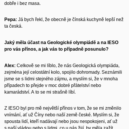
dobře i bez masa.
Pepa:
Já bych řekl, že obecně je čínská kuchyně lepší než
ta česká.
Jaký měla účast na Geologické olympiádě a na IESO
pro vás přínos, a jak vás to případně posunulo?
Alex:
Celkově se mi líblo, že nás Geologická olympiáda,
zejména její celostátní kolo, spojilo dohromady. Seznámili
jsme se s lidmi stejného zájmu, a myslím si, že v mnoha
případech to přejde v moc dobré přátelství nebo
kamarádství. A to se mi strašně líbí.
Z IESO byl pro mě největší přínos v tom, že se mi změnilo
vnímání, ať už Číny nebo naší země české. Myslím si, že
spousta lidí, kteří nadávají nebo jsou nespokojeni, ať už
s naší vládou nebo s lidmi, co u nás žijí, by měla zažít