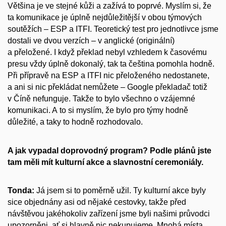
Většina je ve stejné kůži a zažívá to poprvé. Myslím si, že
ta komunikace je úplně nejdůležitější v obou týmových
soutěžích – ESP a ITFI. Teoretický test pro jednotlivce jsme
dostali ve dvou verzích – v anglické (originální)
a přeložené. I když překlad nebyl vzhledem k časovému
presu vždy úplně dokonalý, tak ta čeština pomohla hodně.
Při přípravě na ESP a ITFI nic přeloženého nedostanete,
a ani si nic překládat nemůžete – Google překladač totiž
v Číně nefunguje. Takže to bylo všechno o vzájemné
komunikaci. A to si myslím, že bylo pro týmy hodně
důležité, a taky to hodně rozhodovalo.
A jak vypadal doprovodný program? Podle plánů jste
tam měli mít kulturní akce a slavnostní ceremoniály.
Tonda:
Já jsem si to poměrně užil. Ty kulturní akce byly
sice objednány asi od nějaké cestovky, takže před
návštěvou jakéhokoliv zařízení jsme byli našimi průvodci
upozorněni, ať si hlavně nic nekupujeme. Mnohá místa,