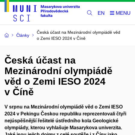
EN
Česká účast na Mezinárodní olympiádě věd
Články
o Zemi IESO 2024 v Číně
Česká účast na
Mezinárodní olympiádě
věd o Zemi IESO 2024
v Číně
V srpnu na Mezinárodní olympiádě věd o Zemi IESO
2024 v Pekingu Českou republiku reprezentovali čtyři
nejúspěšnější řešitelé ústředního kola Geologické
olympiády, kterou vyhlašuje Masarykova univerzita.
Jaké jsou jejich dojmy z celé soutěže i z Číny jako