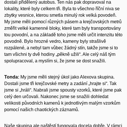
dostali přidělený autobus. Ten nás pak dopravoval na
lokality, které byly celkem tři. Byla to všechno říční niva se
zbytky vesnice, kterou smetla minulý rok velká povodeň.
My jsme měli pomocí různých pásem a krejčovských metrů
změřit velké kamenné bloky, které tam byly transportovány
tou povodní, a na základě toho jsme měli určit intenzitu této
povodně. Bylo hrozné vedro, kameny byly strašlivě
rozpálené, a nebyl tam vůbec žádný stín, takže jsme si to
tam všichni ty dvě hodiny „pěkně užili“. Ale celý náš tým
spolupracoval, a myslím si, že jsme se dost snažili.
Tonda:
My jsme měli stejný úkol jako Alexova skupina.
Dostali jsme tři krejčovské metry a zadání „hrajte si“. Tak
jsme si „hráli“. Nabrali jsme spousty vzorků, které jsme pak
celý den určovali. Nakonec jsme se snažili dohledat
velikosti původních kamenů k jednotlivým malým vzorkům
pomocí našich chaotických záznamů.
Naše skupina ale naštěstí fungovala docela dobře. V rámci