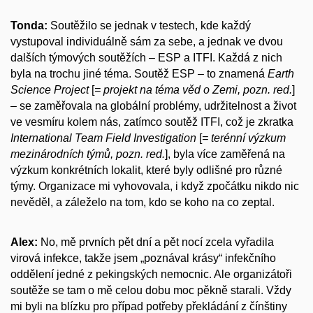
Tonda:
Soutěžilo se jednak v testech, kde každý
vystupoval individuálně sám za sebe, a jednak ve dvou
dalších týmových soutěžích – ESP a ITFI. Každá z nich
byla na trochu jiné téma. Soutěž ESP – to znamená
Earth
Science Project
[
= projekt na téma věd o Zemi, pozn. red.
]
– se zaměřovala na globální problémy, udržitelnost a život
ve vesmíru kolem nás, zatímco soutěž ITFI, což je zkratka
International Team Field Investigation
[
= terénní výzkum
mezinárodních týmů, pozn. red.
], byla více zaměřená na
výzkum konkrétních lokalit, které byly odlišné pro různé
týmy. Organizace mi vyhovovala, i když zpočátku nikdo nic
nevěděl, a záleželo na tom, kdo se koho na co zeptal.
Alex:
No, mě prvních pět dní a pět nocí zcela vyřadila
virová infekce, takže jsem „poznával krásy“ infekčního
oddělení jedné z pekingských nemocnic. Ale organizátoři
soutěže se tam o mě celou dobu moc pěkně starali. Vždy
mi byli na blízku pro případ potřeby překládání z čínštiny