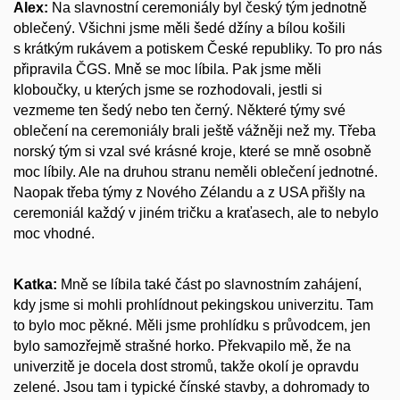
Alex:
Na slavnostní ceremoniály byl český tým jednotně
oblečený. Všichni jsme měli šedé džíny a bílou košili
s krátkým rukávem a potiskem České republiky. To pro nás
připravila ČGS. Mně se moc líbila. Pak jsme měli
kloboučky, u kterých jsme se rozhodovali, jestli si
vezmeme ten šedý nebo ten černý. Některé týmy své
oblečení na ceremoniály brali ještě vážněji než my. Třeba
norský tým si vzal své krásné kroje, které se mně osobně
moc líbily. Ale na druhou stranu neměli oblečení jednotné.
Naopak třeba týmy z Nového Zélandu a z USA přišly na
ceremoniál každý v jiném tričku a kraťasech, ale to nebylo
moc vhodné.
Katka:
Mně se líbila také část po slavnostním zahájení,
kdy jsme si mohli prohlídnout pekingskou univerzitu. Tam
to bylo moc pěkné. Měli jsme prohlídku s průvodcem, jen
bylo samozřejmě strašné horko. Překvapilo mě, že na
univerzitě je docela dost stromů, takže okolí je opravdu
zelené. Jsou tam i typické čínské stavby, a dohromady to