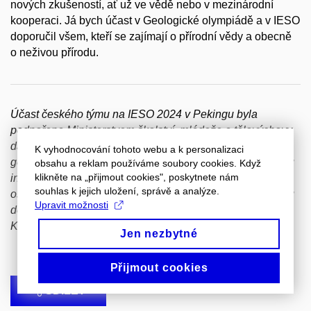
nových zkušeností, ať už ve vědě nebo v mezinárodní
kooperaci. Já bych účast v Geologické olympiádě a v IESO
doporučil všem, kteří se zajímají o přírodní vědy a obecně
o neživou přírodu.
Účast českého týmu na IESO 2024 v Pekingu byla
podpořena Ministerstvem školství, mládeže a tělovýchovy,
dále Ústavem geologických věd PřF MU Brno, Českou
K vyhodnocování tohoto webu a k personalizaci
geologickou službou Praha. Účastníci děkují Turistickému
obsahu a reklam používáme soubory cookies. Když
klikněte na „přijmout cookies", poskytnete nám
informačnímu centru města Brna za poskytnutí dárků pro
souhlas k jejich uložení, správě a analýze.
ostatní soutěžící. Organizátoři děkují za veškerou podporu
Upravit možnosti
děkanovi Přírodovědecké fakulty MU prof. Tomáši
Kašparovskému.
Jen nezbytné
Přijmout cookies
SDÍLET