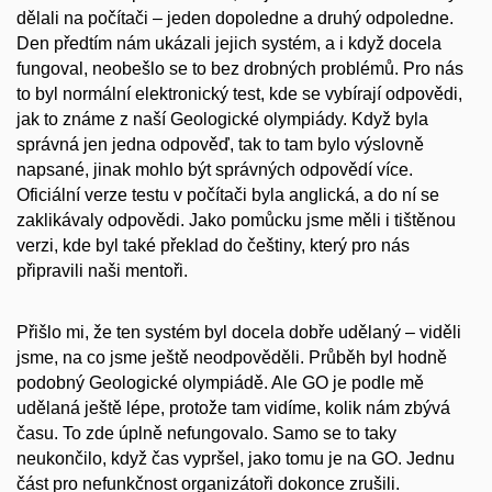
dělali na počítači – jeden dopoledne a druhý odpoledne.
Den předtím nám ukázali jejich systém, a i když docela
fungoval, neobešlo se to bez drobných problémů. Pro nás
to byl normální elektronický test, kde se vybírají odpovědi,
jak to známe z naší Geologické olympiády. Když byla
správná jen jedna odpověď, tak to tam bylo výslovně
napsané, jinak mohlo být správných odpovědí více.
Oficiální verze testu v počítači byla anglická, a do ní se
zaklikávaly odpovědi. Jako pomůcku jsme měli i tištěnou
verzi, kde byl také překlad do češtiny, který pro nás
připravili naši mentoři.
Přišlo mi, že ten systém byl docela dobře udělaný – viděli
jsme, na co jsme ještě neodpověděli. Průběh byl hodně
podobný Geologické olympiádě. Ale GO je podle mě
udělaná ještě lépe, protože tam vidíme, kolik nám zbývá
času. To zde úplně nefungovalo. Samo se to taky
neukončilo, když čas vypršel, jako tomu je na GO. Jednu
část pro nefunkčnost organizátoři dokonce zrušili.