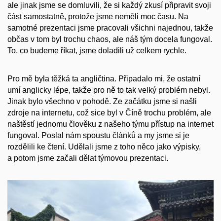
ale jinak jsme se domluvili, že si každý zkusí připravit svoji
část samostatně, protože jsme neměli moc času. Na
samotné prezentaci jsme pracovali všichni najednou, takže
občas v tom byl trochu chaos, ale náš tým docela fungoval.
To, co budeme říkat, jsme doladili už celkem rychle.
Pro mě byla těžká ta angličtina. Připadalo mi, že ostatní
umí anglicky lépe, takže pro ně to tak velký problém nebyl.
Jinak bylo všechno v pohodě. Ze začátku jsme si našli
zdroje na internetu, což sice byl v Číně trochu problém, ale
naštěstí jednomu člověku z našeho týmu přístup na internet
fungoval. Poslal nám spoustu článků a my jsme si je
rozdělili ke čtení. Udělali jsme z toho něco jako výpisky,
a potom jsme začali dělat týmovou prezentaci.