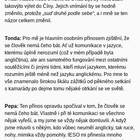
takovýto výlet do Číny. Jejich vnímání by se hodně
změnilo, protože „
suď druhé podle sebe“
, a i mně se ten
názor celkem změnil.
Tonda:
Pro mě je hlavním osobním přínosem zjištění, že
se člověk nemá čeho bát. Ať už komunikace v jazyce,
kterému úplně nerozumí (což v mém případě byla
angličtina), ale ani samotného fungování mezi ostatními
soutěžícími či jinými lidmi, kteří mluví jazykem, kterému
rozumím ještě méně než jazyku anglickému. Pro mne to
vše znamenalo širokou škálu zážitků od pěkného setkání
s kamarády po dejme tomu nějaké otrkání se ve světě.
Pepa:
Ten přínos opravdu spočíval v tom, že člověk se
nemá čeho bát. Vlastně i při té komunikaci se všechno
nějak vyřeší, a my jsme se vždy nějak domluvili. A když
jsme mluvili s někým, kdo vůbec neuměl anglicky, tak ruce,
nohy, mimika vždy pomohly. IESO mi přinesla mnoho