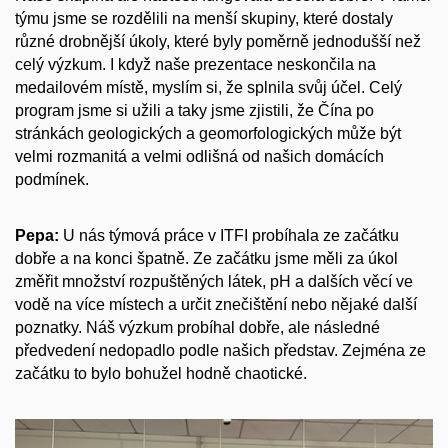
týmu jsme se rozdělili na menší skupiny, které dostaly
různé drobnější úkoly, které byly poměrně jednodušší než
celý výzkum. I když naše prezentace neskončila na
medailovém místě, myslím si, že splnila svůj účel. Celý
program jsme si užili a taky jsme zjistili, že Čína po
stránkách geologických a geomorfologických může být
velmi rozmanitá a velmi odlišná od našich domácích
podmínek.
Pepa:
U nás týmová práce v ITFI probíhala ze začátku
dobře a na konci špatně. Ze začátku jsme měli za úkol
změřit množství rozpuštěných látek, pH a dalších věcí ve
vodě na více místech a určit znečištění nebo nějaké další
poznatky. Náš výzkum probíhal dobře, ale následné
předvedení nedopadlo podle našich představ. Zejména ze
začátku to bylo bohužel hodně chaotické.