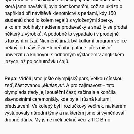
která jsme navštívili, byla dost komerční, což se ukázalo
například při návštěvě klenotnictví s perlami, kdy 150
studentů chodilo kolem regálů s vyloženými šperky,
a kolem pobíhaly nadšené prodavačky a snažily se prodat
některý z výrobků. A podobně to vypadalo i v prodejně
s luxusními čaji. Nicméně jinak byl kulturní program velice
pěkný, od návštěvy Slunečního paláce, přes místní
univerzitu a knihovnu s odborným výkladem v anglickém
jazyce, až po ochutnávku čajů.
Pepa:
Viděli jsme ještě olympijský park, Velkou čínskou
zeď, část zvanou „
Mutianyu
“. A pro zajímavost – tato
olympiáda (tedy její soutěžní část) začínala a končila
slavnostními ceremoniály, kde byla i různá kulturní
představení. Velkolepý byl i rozlučkový večírek, na kterém
vystupovaly národní týmy a na kterém jsme si vyměňovali
drobné dárky. My jsme měli pěkné věci z TIC Brno.