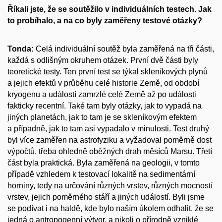
Říkali jste, že se soutěžilo v individuálních testech. Jak
to probíhalo, a na co byly zaměřeny testové otázky?
Tonda:
Celá individuální soutěž byla zaměřená na tři části,
každá s odlišným okruhem otázek. První dvě části byly
teoretické testy. Ten první test se týkal skleníkových plynů
a jejich efektů v průběhu celé historie Země, od období
kryogenu a událostí zamrzlé celé Země až po události
fakticky recentní. Také tam byly otázky, jak to vypadá na
jiných planetách, jak to tam je se skleníkovým efektem
a případně, jak to tam asi vypadalo v minulosti. Test druhý
byl více zaměřen na astrofyziku a vyžadoval poměrně dost
výpočtů, třeba ohledně oběžných drah měsíců Marsu. Třetí
část byla praktická. Byla zaměřená na geologii, v tomto
případě vzhledem k testovací lokalitě na sedimentární
horniny, tedy na určování různých vrstev, různých mocností
vrstev, jejich poměrného stáří a jiných událostí. Byli jsme
se podívat i na haldě, kde bylo naším úkolem odhalit, že se
jedná o antropogenní výtvor, a nikoli o přírodně vzniklé