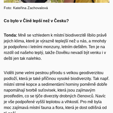
Foto: Kateřina Zachovalová
Co bylo v Číně lepší než v Česku?
Tonda:
Mně se vzhledem k místní biodiverzitě líbilo právě
jejich klima, které je výrazně teplejší než u nás, a mnohdy
je podpořeno i letními monzuny, letním deštěm. Ten je na
rozdíl od našeho teplý, takže člověku nevadí být venku i v
dešti jen tak nalehko.
Viděli jsme velmi pestrou přírodu s velkou geodiverzitou
podloží, která je také příčinou vysoké biodiverzity. Tak např.
místní strmé kopce a sedimentární horniny poměrně dobře
napomáhají tvorbě suťovisek, která jsou zajímavým
prostředím, co se týče diverzity drobných členovců. Navíc
je vše podpořené vyšší teplotou a vlhkostí. Pro mě byla
moc zajímavá místní fauna a flora, která je dost odlišná od