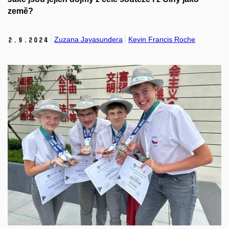
země?
Zuzana Jayasundera
Kevin Francis Roche
2.
9.
2024