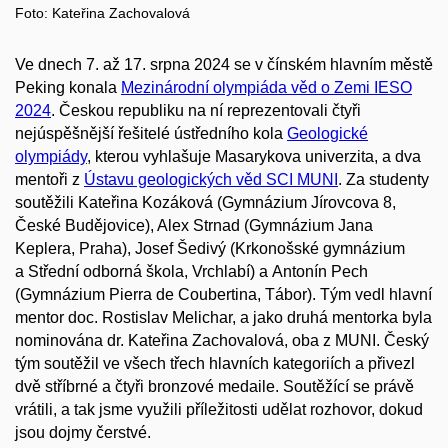
Foto: Kateřina Zachovalová
Ve dnech 7. až 17. srpna 2024 se v čínském hlavním městě
Peking konala
Mezinárodní olympiáda věd o Zemi IESO
2024
. Českou republiku na ní reprezentovali čtyři
nejúspěšnější řešitelé ústředního kola
Geologické
olympiády
, kterou vyhlašuje Masarykova univerzita, a dva
mentoři z
Ústavu geologických věd SCI MUNI
. Za studenty
soutěžili Kateřina Kozáková (Gymnázium Jírovcova 8,
České Budějovice), Alex Strnad (Gymnázium Jana
Keplera, Praha), Josef Šedivý (Krkonošské gymnázium
a Střední odborná škola, Vrchlabí) a Antonín Pech
(Gymnázium Pierra de Coubertina, Tábor). Tým vedl hlavní
mentor doc. Rostislav Melichar, a jako druhá mentorka byla
nominována dr. Kateřina Zachovalová, oba z MUNI. Český
tým soutěžil ve všech třech hlavních kategoriích a přivezl
dvě stříbrné a čtyři bronzové medaile. Soutěžící se právě
vrátili, a tak jsme využili příležitosti udělat rozhovor, dokud
jsou dojmy čerstvé.