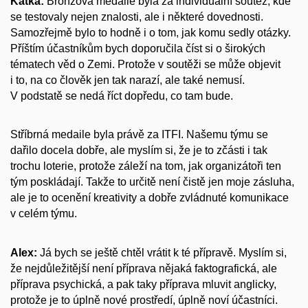
Katka:
Bronzová medaile byla za individuální soutěž, kde
se testovaly nejen znalosti, ale i některé dovednosti.
Samozřejmě bylo to hodně i o tom, jak komu sedly otázky.
Příštím účastníkům bych doporučila číst si o širokých
tématech věd o Zemi. Protože v soutěži se může objevit
i to, na co člověk jen tak narazí, ale také nemusí.
V podstatě se nedá říct dopředu, co tam bude.
Stříbrná medaile byla právě za ITFI. Našemu týmu se
dařilo docela dobře, ale myslím si, že je to zčásti i tak
trochu loterie, protože záleží na tom, jak organizátoři ten
tým poskládají. Takže to určitě není čistě jen moje zásluha,
ale je to ocenění kreativity a dobře zvládnuté komunikace
v celém týmu.
Alex:
Já bych se ještě chtěl vrátit k té přípravě. Myslím si,
že nejdůležitější není příprava nějaká faktografická, ale
příprava psychická, a pak taky příprava mluvit anglicky,
protože je to úplně nové prostředí, úplně noví účastníci.