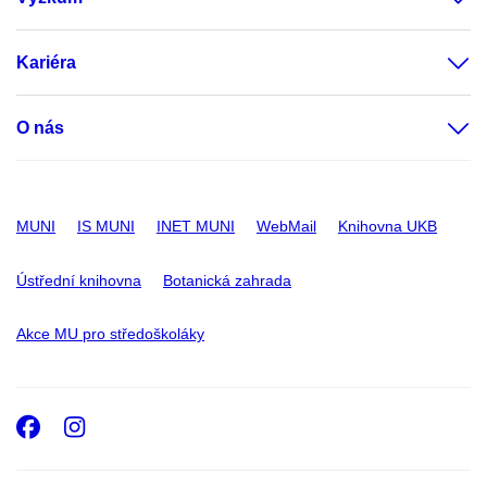
Kariéra
O nás
MUNI
IS MUNI
INET MUNI
WebMail
Knihovna UKB
Ústřední knihovna
Botanická zahrada
Akce MU pro středoškoláky
Facebook
Instagram