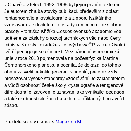
v Opavě a v letech 1992–1998 byl jejím prvním rektorem.
Je autorem zhruba stovky publikací, především z oblasti
rentgenografie a krystalografie a z oboru fyzikálního
vzdělávání. Je držitelem celé řady cen, mimo jiné stříbrné
plakety Františka Křižíka Československé akademie věd
udělené za zásluhy o rozvoj technických věd nebo Ceny
ministra školství, mládeže a tělovýchovy ČR za celoživotní
tvůrčí pedagogickou činnost. Mezinárodní astronomická
unie v roce 2013 pojmenovala na počest fyzika Martina
Černohorského planetku a ocenila, že dokázal do tohoto
oboru zasvětit několik generací studentů, přičemž vždy
prosazoval vysoké standardy vzdělávání. Je zakladatelem
a vůdčí osobností české školy krystalografie a rentgenové
difraktografie, zároveň je uznáván jako vynikající pedagog
a také osobnost silného charakteru a příkladných mravních
zásad.
Přečtěte si celý článek v
Magazínu M
.