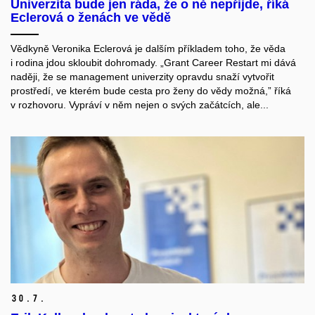
Univerzita bude jen ráda, že o ně nepřijde, říká
Eclerová o ženách ve vědě
Vědkyně Veronika Eclerová je dalším příkladem toho, že věda
i rodina jdou skloubit dohromady. „Grant Career Restart mi dává
naději, že se management univerzity opravdu snaží vytvořit
prostředí, ve kterém bude cesta pro ženy do vědy možná,” říká
v rozhovoru. Vypráví v něm nejen o svých začátcích, ale...
30.
7.