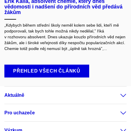
Erik Kalla, absolvent chemie, který dnes
vědomosti i nadšení do přírodních věd předává
žákům
„Kdybych během střední školy neměl kolem sebe lidi, kteří mě
podporovali, tak bych tohle možná nikdy nedělal,” říká
v rozhovoru absolvent. Dnes ukazuje kouzlo přírodních věd nejen
žákům, ale i široké veřejnosti díky nespočtu popularizačních akcí.
Chemie totiž podle něj nemusí být „úplně tak hrozná”,...
PŘEHLED VŠECH ČLÁNKŮ
Aktuálně
Pro uchazeče
Výzkum