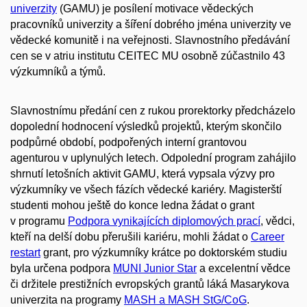
univerzity
(GAMU) je posílení motivace vědeckých
pracovníků univerzity a šíření dobrého jména univerzity ve
vědecké komunitě i na veřejnosti. Slavnostního předávání
cen se v atriu institutu CEITEC MU osobně zúčastnilo 43
výzkumníků a týmů.
Slavnostnímu předání cen z rukou prorektorky předcházelo
dopolední hodnocení výsledků projektů, kterým skončilo
podpůrné období, podpořených interní grantovou
agenturou v uplynulých letech. Odpolední program zahájilo
shrnutí letošních aktivit GAMU, která vypsala výzvy pro
výzkumníky ve všech fázích vědecké kariéry. Magisterští
studenti mohou ještě do konce ledna žádat o grant
v programu
Podpora vynikajících diplomových prací
, vědci,
kteří na delší dobu přerušili kariéru, mohli žádat o
Career
restart
grant, pro výzkumníky krátce po doktorském studiu
byla určena podpora
MUNI Junior Star
a excelentní vědce
či držitele prestižních evropských grantů láká Masarykova
univerzita na programy
MASH a MASH StG/CoG
.