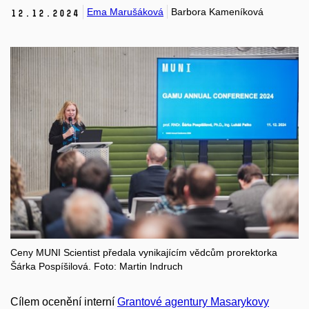
Ema Marušáková
Barbora Kameníková
12.
12.
2024
Ceny MUNI Scientist předala vynikajícím vědcům prorektorka
Šárka Pospíšilová. Foto:
Martin Indruch
Cílem ocenění interní
Grantové agentury Masarykovy