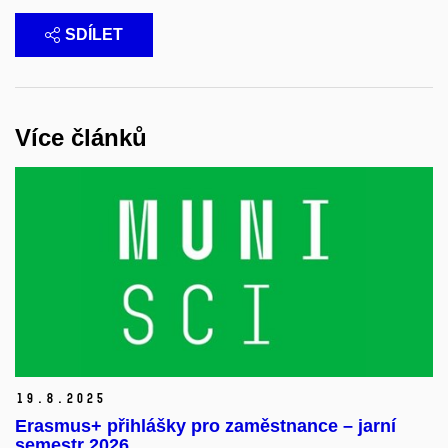
SDÍLET
Více článků
19.
8.
2025
Erasmus+ přihlášky pro zaměstnance – jarní
semestr 2026