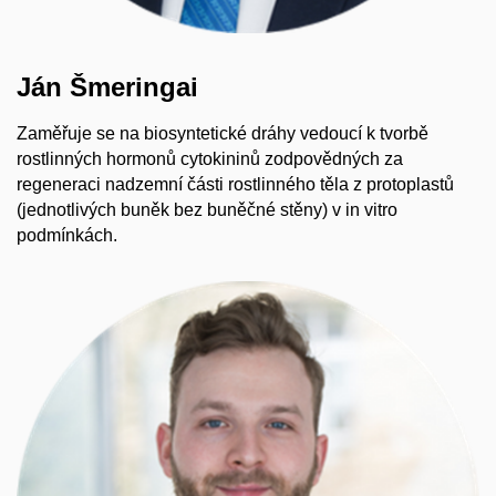
Ján Šmeringai
Zaměřuje se na biosyntetické dráhy vedoucí k tvorbě
rostlinných hormonů cytokininů zodpovědných za
regeneraci nadzemní části rostlinného těla z protoplastů
(jednotlivých buněk bez buněčné stěny) v in vitro
podmínkách.