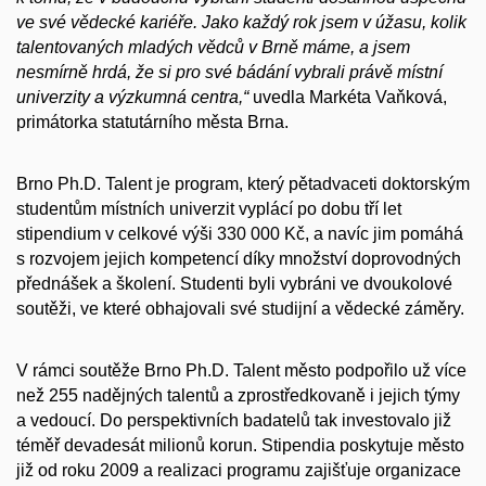
ve své vědecké kariéře. Jako každý rok jsem v úžasu, kolik
talentovaných mladých vědců v Brně máme, a jsem
nesmírně hrdá, že si pro své bádání vybrali právě místní
univerzity a výzkumná centra,“
uvedla Markéta Vaňková,
primátorka statutárního města Brna.
Brno Ph.D. Talent je program, který pětadvaceti doktorským
studentům místních univerzit vyplácí po dobu tří let
stipendium v celkové výši 330 000 Kč, a navíc jim pomáhá
s rozvojem jejich kompetencí díky množství doprovodných
přednášek a školení. Studenti byli vybráni ve dvoukolové
soutěži, ve které obhajovali své studijní a vědecké záměry.
V rámci soutěže Brno Ph.D. Talent město podpořilo už více
než 255 nadějných talentů a zprostředkovaně i jejich týmy
a vedoucí. Do perspektivních badatelů tak investovalo již
téměř devadesát milionů korun. Stipendia poskytuje město
již od roku 2009 a realizaci programu zajišťuje organizace