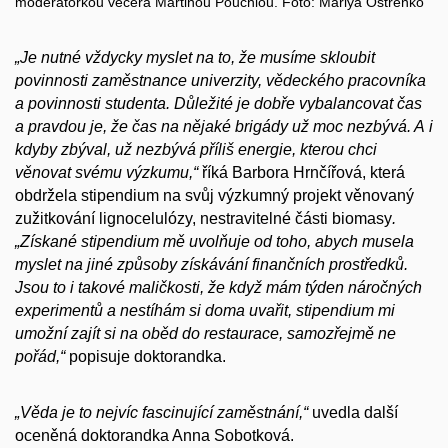
moderátorkou večera Martinou Pouchlou. Foto: Mariya Ostrenko
„Je nutné vždycky myslet na to, že musíme skloubit
povinnosti zaměstnance univerzity, vědeckého pracovníka
a povinnosti studenta. Důležité je dobře vybalancovat čas
a pravdou je, že čas na nějaké brigády už moc nezbývá. A i
kdyby zbýval, už nezbývá příliš energie, kterou chci
věnovat svému výzkumu,“
říká Barbora Hrnčířová, která
obdržela stipendium na svůj výzkumný projekt věnovaný
zužitkování lignocelulózy, nestravitelné části biomasy
.
„Získané stipendium mě uvolňuje od toho, abych musela
myslet na jiné způsoby získávání finančních prostředků.
Jsou to i takové maličkosti, že když mám týden náročných
experimentů a nestíhám si doma uvařit, stipendium mi
umožní zajít si na oběd do restaurace, samozřejmě ne
pořád,“
popisuje doktorandka.
„Věda je to nejvíc fascinující zaměstnání,“
uvedla další
oceněná doktorandka Anna Sobotková.