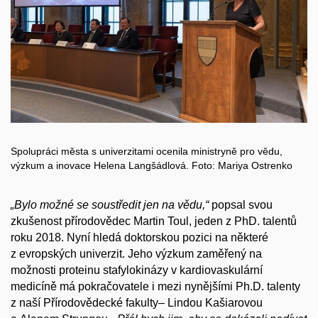
Spolupráci města s univerzitami ocenila ministryně pro vědu,
výzkum a inovace Helena Langšádlová. Foto: Mariya Ostrenko
„Bylo možné se soustředit jen na vědu,“
popsal svou
zkušenost přírodovědec Martin Toul, jeden z PhD. talentů
roku 2018. Nyní hledá doktorskou pozici na některé
z evropských univerzit. Jeho výzkum zaměřený na
možnosti proteinu stafylokinázy v kardiovaskulární
medicíně má pokračovatele i mezi nynějšími Ph.D. talenty
z naší Přírodovědecké fakulty– Lindou Kašiarovou