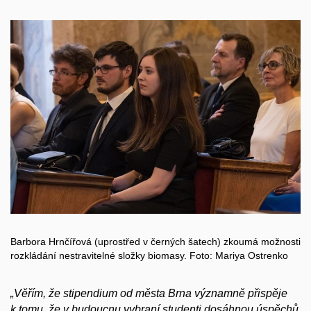
Barbora Hrnčířová (uprostřed v černých šatech) zkoumá možnosti
rozkládání nestravitelné složky biomasy. Foto: Mariya Ostrenko
„Věřím, že stipendium od města Brna významně přispěje
k tomu, že v budoucnu vybraní studenti dosáhnou úspěchů