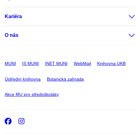
Kariéra
O nás
MUNI
IS MUNI
INET MUNI
WebMail
Knihovna UKB
Ústřední knihovna
Botanická zahrada
Akce MU pro středoškoláky
Facebook
Instagram