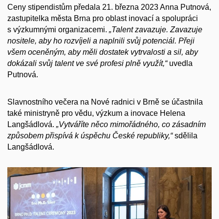
Ceny stipendistům předala 21. března 2023 Anna Putnová,
zastupitelka města Brna pro oblast inovací a spolupráci
s výzkumnými organizacemi.
„Talent zavazuje. Zavazuje
nositele, aby ho rozvíjeli a naplnili svůj potenciál. Přeji
všem oceněným, aby měli dostatek vytrvalosti a sil, aby
dokázali svůj talent ve své profesi plně využít,“
uvedla
Putnová.
Slavnostního večera na Nové radnici v Brně se účastnila
také ministryně pro vědu, výzkum a inovace Helena
Langšádlová.
„Vytváříte něco mimořádného, co zásadním
způsobem přispívá k úspěchu České republiky,“
sdělila
Langšádlová.