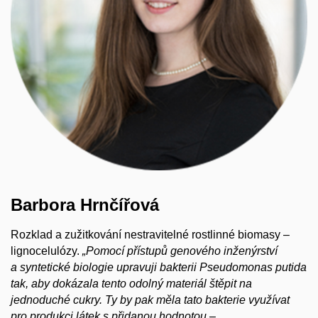
Barbora Hrnčířová
Rozklad a zužitkování nestravitelné rostlinné biomasy –
lignocelulózy.
„Pomocí přístupů genového inženýrství
a syntetické biologie upravuji bakterii Pseudomonas putida
tak, aby dokázala tento odolný materiál štěpit na
jednoduché cukry. Ty by pak měla tato bakterie využívat
pro produkci látek s přidanou hodnotou –