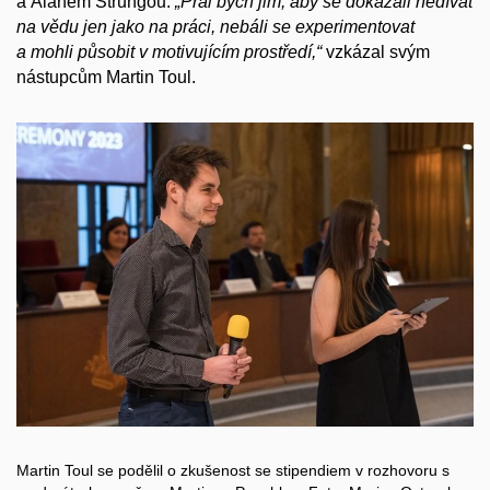
a Alanem Strungou.
„Přál bych jim, aby se dokázali nedívat
na vědu jen jako na práci, nebáli se experimentovat
a mohli působit v motivujícím prostředí,“
vzkázal svým
nástupcům Martin Toul.
Martin Toul se podělil o zkušenost se stipendiem v rozhovoru s