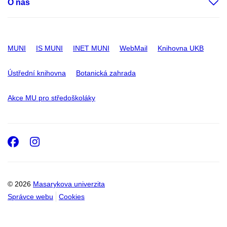
O nás
MUNI
IS MUNI
INET MUNI
WebMail
Knihovna UKB
Ústřední knihovna
Botanická zahrada
Akce MU pro středoškoláky
Facebook
Instagram
© 2026
Masarykova univerzita
Správce webu
Cookies