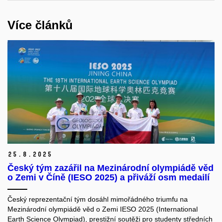
Více článků
25.
8.
2025
Český tým zazářil na Mezinárodní olympiádě věd
o Zemi v Číně (IESO 2025) a přiváží osm medailí
Český reprezentační tým dosáhl mimořádného triumfu na
Mezinárodní olympiádě věd o Zemi IESO 2025 (International
Earth Science Olympiad), prestižní soutěži pro studenty středních