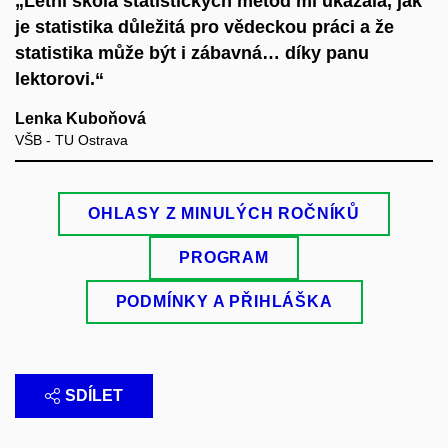
„Letní škola statistických metod mi ukázala, jak
je statistika důležitá pro vědeckou práci a že
statistika může být i zábavná… díky panu
lektorovi.“
Lenka Kuboňová
VŠB - TU Ostrava
OHLASY Z MINULÝCH ROČNÍKŮ
PROGRAM
PODMÍNKY A PŘIHLÁŠKA
SDÍLET