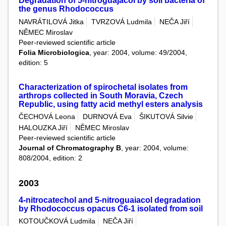
Degradation of 5-nitroguajacol by soil bacteria of
the genus Rhodococcus
NAVRÁTILOVÁ Jitka
TVRZOVÁ Ludmila
NEČA Jiří
NĚMEC Miroslav
Peer-reviewed scientific article
Folia Microbiologica
, year: 2004, volume: 49/2004,
edition: 5
Characterization of spirochetal isolates from
arthrops collected in South Moravia, Czech
Republic, using fatty acid methyl esters analysis
ČECHOVÁ Leona
DURNOVÁ Eva
ŠIKUTOVÁ Silvie
HALOUZKA Jiří
NĚMEC Miroslav
Peer-reviewed scientific article
Journal of Chromatography B
, year: 2004, volume:
808/2004, edition: 2
2003
4-nitrocatechol and 5-nitroguaiacol degradation
by Rhodococcus opacus C6-1 isolated from soil
KOTOUČKOVÁ Ludmila
NEČA Jiří