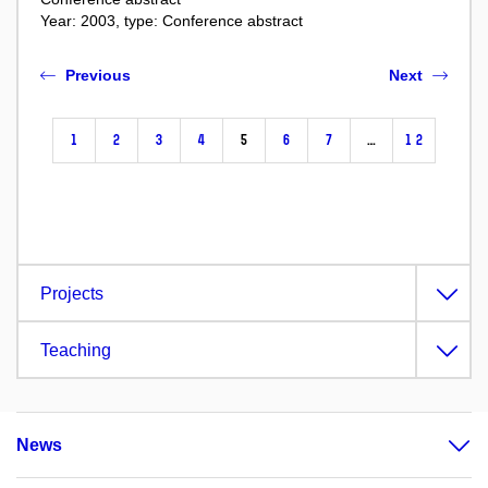
Year: 2003, type: Conference abstract
Previous
Next
1
2
3
4
5
6
7
…
12
Projects
Teaching
News