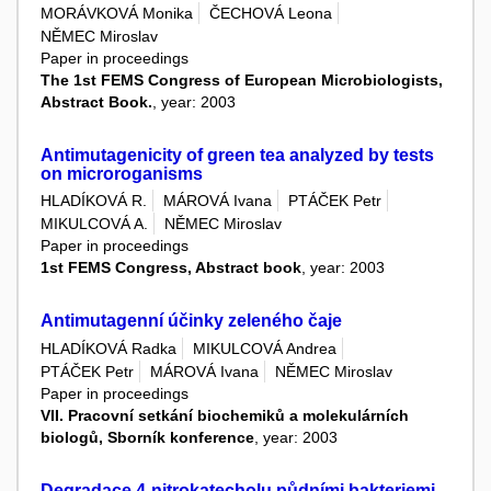
MORÁVKOVÁ Monika
ČECHOVÁ Leona
NĚMEC Miroslav
Paper in proceedings
The 1st FEMS Congress of European Microbiologists,
Abstract Book.
, year: 2003
Antimutagenicity of green tea analyzed by tests
on microroganisms
HLADÍKOVÁ R.
MÁROVÁ Ivana
PTÁČEK Petr
MIKULCOVÁ A.
NĚMEC Miroslav
Paper in proceedings
1st FEMS Congress, Abstract book
, year: 2003
Antimutagenní účinky zeleného čaje
HLADÍKOVÁ Radka
MIKULCOVÁ Andrea
PTÁČEK Petr
MÁROVÁ Ivana
NĚMEC Miroslav
Paper in proceedings
VII. Pracovní setkání biochemiků a molekulárních
biologů, Sborník konference
, year: 2003
Degradace 4-nitrokatecholu půdními bakteriemi