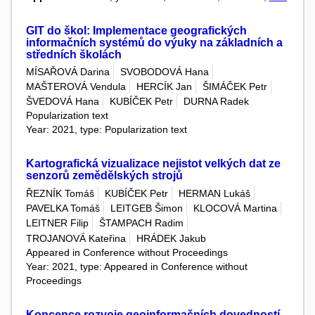
GIT do škol: Implementace geografických
informačních systémů do výuky na základních a
středních školách
MÍSAŘOVÁ Darina
SVOBODOVÁ Hana
MAŠTEROVÁ Vendula
HERCÍK Jan
ŠIMÁČEK Petr
ŠVEDOVÁ Hana
KUBÍČEK Petr
DURNA Radek
Popularization text
Year: 2021, type: Popularization text
Kartografická vizualizace nejistot velkých dat ze
senzorů zemědělských strojů
ŘEZNÍK Tomáš
KUBÍČEK Petr
HERMAN Lukáš
PAVELKA Tomáš
LEITGEB Šimon
KLOCOVÁ Martina
LEITNER Filip
ŠTAMPACH Radim
TROJANOVÁ Kateřina
HRÁDEK Jakub
Appeared in Conference without Proceedings
Year: 2021, type: Appeared in Conference without
Proceedings
Koncepce rozvoje geoinformačních dovedností