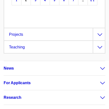
1
2
3
4
5
6
7
…
21
Projects
Teaching
News
For Applicants
Research