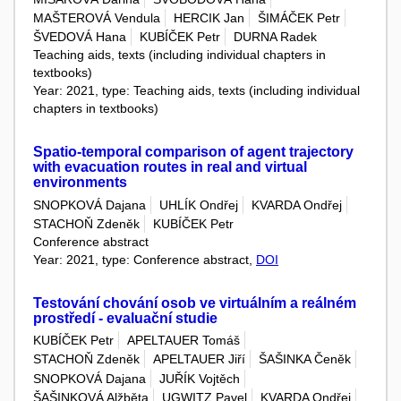
MAŠTEROVÁ Vendula
HERCIK Jan
ŠIMÁČEK Petr
ŠVEDOVÁ Hana
KUBÍČEK Petr
DURNA Radek
Teaching aids, texts (including individual chapters in
textbooks)
Year: 2021, type: Teaching aids, texts (including individual
chapters in textbooks)
Spatio-temporal comparison of agent trajectory
with evacuation routes in real and virtual
environments
SNOPKOVÁ Dajana
UHLÍK Ondřej
KVARDA Ondřej
STACHOŇ Zdeněk
KUBÍČEK Petr
Conference abstract
Year: 2021, type: Conference abstract,
DOI
Testování chování osob ve virtuálním a reálném
prostředí - evaluační studie
KUBÍČEK Petr
APELTAUER Tomáš
STACHOŇ Zdeněk
APELTAUER Jiří
ŠAŠINKA Čeněk
SNOPKOVÁ Dajana
JUŘÍK Vojtěch
ŠAŠINKOVÁ Alžběta
UGWITZ Pavel
KVARDA Ondřej