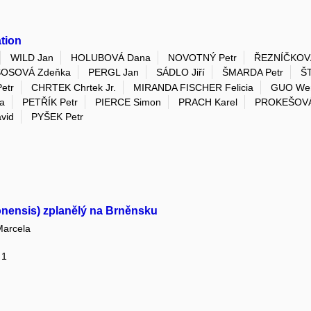
tion
WILD Jan
HOLUBOVÁ Dana
NOVOTNÝ Petr
ŘEZNÍČKOVÁ
OSOVÁ Zdeňka
PERGL Jan
SÁDLO Jiří
ŠMARDA Petr
Š
etr
CHRTEK Chrtek Jr.
MIRANDA FISCHER Felicia
GUO We
a
PETŘÍK Petr
PIERCE Simon
PRACH Karel
PROKEŠOVÁ
vid
PYŠEK Petr
onensis) zplanělý na Brněnsku
arcela
 1