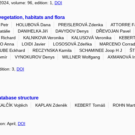
 2024, volume: 96, edition: 1,
DOI
getation, habitats and flora
Petr
HOLUBOVÁ Dana
PREISLEROVÁ Zdenka
ATTORRE F
tálie
DANIHELKA Jiří
DAVYDOV Denys
DŘEVOJAN Pavel
Richard
KALNIKOVA Veronika
KALUSOVÁ Veronika
KEBERT
O Anna
LOIDI Javier
LOSOSOVÁ Zdeňka
MARCENO Corra
UBE Eckhard
RECZYNSKA Kamila
SCHAMINEE Joop H J
ŠT
omír
VYNOKUROV Denys
WILLNER Wolfgang
AXMANOVÁ Ir
ition: 3,
DOI
database structure
KALČÍK Vojtěch
KAPLAN Zdeněk
KEBERT Tomáš
ROHN Mart
on: April,
DOI