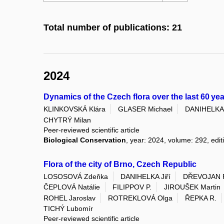
Total number of publications: 21
2024
Dynamics of the Czech flora over the last 60 y
KLINKOVSKÁ Klára
GLASER Michael
DANIHELKA 
CHYTRÝ Milan
Peer-reviewed scientific article
Biological Conservation
, year: 2024, volume: 292, editi
Flora of the city of Brno, Czech Republic
LOSOSOVÁ Zdeňka
DANIHELKA Jiří
DŘEVOJAN P
ČEPLOVÁ Natálie
FILIPPOV P.
JIROUŠEK Martin
ROHEL Jaroslav
ROTREKLOVÁ Olga
ŘEPKA R.
TICHÝ Lubomír
Peer-reviewed scientific article