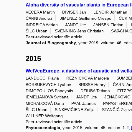
Alpha diversity of vascular plants in European 
VEČEŘA Martin
DIVÍŠEK Jan
LENOIR Jonathan
ČARNI Andraž
JIMÉNEZ Guillermo Crespo
ĆUK Mi
INDREICA Adrian
JANDT Ute
JANSEN Florian
ŠILC Urban
SVENNING Jens Christian
SWACHA G
Peer-reviewed scientific article
Journal of Biogeography
, year: 2019, volume: 46, edit
2015
WetVegEurope: a database of aquatic and wetla
LANDUCCI Flavia
ŘEZNÍČKOVÁ Marcela
ŠUMBER
BORSUKEVYCH Lyubov
BRISSE Henry
ČARNI An
DIMOPOULOS Panayotis
DZIUBA Tetiana
FITZPA
IEMELIANOVA Svitlana
JANDT Ute
JENAČKOVIĆ 
MICHALCOVÁ Dana
PAAL Jaanus
PAPASTERGIA
ŠILC Urban
SINKEVIČIENE Zofija
STANČIĆ Zvjez
WILLNER Wolfgang
Peer-reviewed scientific article
Phytocoenologia
, year: 2015, volume: 45, edition: 1-2,