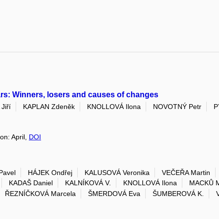
ears: Winners, losers and causes of changes
Jiří
KAPLAN Zdeněk
KNOLLOVÁ Ilona
NOVOTNÝ Petr
P
on: April,
DOI
avel
HÁJEK Ondřej
KALUSOVÁ Veronika
VEČEŘA Martin
KADAŠ Daniel
KALNÍKOVÁ V.
KNOLLOVÁ Ilona
MACKŮ 
ŘEZNÍČKOVÁ Marcela
ŠMERDOVÁ Eva
ŠUMBEROVÁ K.