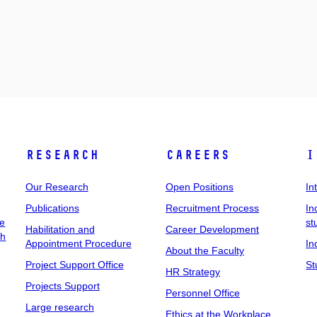
Research
Careers
I
Our Research
Open Positions
In
Publications
Recruitment Process
In
ee
st
Habilitation and
Career Development
ch
Appointment Procedure
In
About the Faculty
Project Support Office
St
HR Strategy
Projects Support
Personnel Office
Large research
Ethics at the Workplace