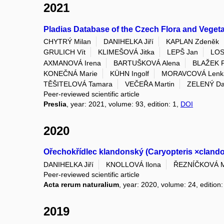
2021
Pladias Database of the Czech Flora and Vegeta
CHYTRÝ Milan
DANIHELKA Jiří
KAPLAN Zdeněk
GRULICH Vít
KLIMEŠOVÁ Jitka
LEPŠ Jan
LOS
AXMANOVÁ Irena
BARTUŠKOVÁ Alena
BLAŽEK P
KONEČNÁ Marie
KÜHN Ingolf
MORAVCOVÁ Lenk
TĚŠITELOVÁ Tamara
VEČEŘA Martin
ZELENÝ Da
Peer-reviewed scientific article
Preslia
, year: 2021, volume: 93, edition: 1,
DOI
2020
Ořechokřídlec klandonský (Caryopteris ×cland
DANIHELKA Jiří
KNOLLOVÁ Ilona
ŘEZNÍČKOVÁ M
Peer-reviewed scientific article
Acta rerum naturalium
, year: 2020, volume: 24, edition:
2019