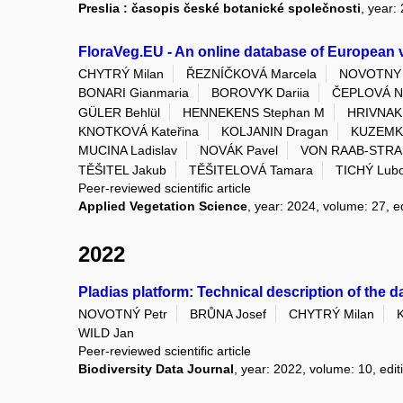
Preslia : časopis české botanické společnosti
, year:
FloraVeg.EU - An online database of European ve
CHYTRÝ Milan
ŘEZNÍČKOVÁ Marcela
NOVOTNY 
BONARI Gianmaria
BOROVYK Dariia
ČEPLOVÁ Na
GÜLER Behlül
HENNEKENS Stephan M
HRIVNAK 
KNOTKOVÁ Kateřina
KOLJANIN Dragan
KUZEMK
MUCINA Ladislav
NOVÁK Pavel
VON RAAB-STRA
TĚŠITEL Jakub
TĚŠITELOVÁ Tamara
TICHÝ Lub
Peer-reviewed scientific article
Applied Vegetation Science
, year: 2024, volume: 27, ed
2022
Pladias platform: Technical description of the 
NOVOTNÝ Petr
BRŮNA Josef
CHYTRÝ Milan
WILD Jan
Peer-reviewed scientific article
Biodiversity Data Journal
, year: 2022, volume: 10, editi