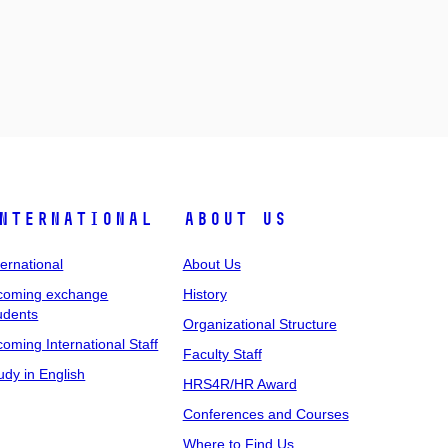
nternational
About Us
ternational
About Us
coming exchange
History
udents
Organizational Structure
coming International Staff
Faculty Staff
udy in English
HRS4R/HR Award
Conferences and Courses
Where to Find Us