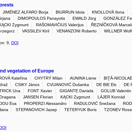
forests
JIMÉNEZ ALFARO Borja
BIURRUN Idoia
KNOLLOVÁ Ilona
rjana
DIMOPOULOS Panayotis
EWALD Jörg
GONZÁLEZ Fed
KĄCKI Zygmunt
RAŠOMAVIČIUS Valerijus
ŘEZNÍČKOVÁ Marcel
rzegorz
VASSILEV Kiril
VENANZONI Roberto
WILLNER Wolf
ion: 9,
DOI
nd vegetation of Europe
OVÁ Kateřina
CHYTRÝ Milan
AUNINA Liene
BIŢĂ-NICOLAE
draž
CSIKY János
CVIJANOVIĆ Dušanka
DE BIE Els
DE 
TRICK Una
FONT Xavier
GIGANTE Daniela
GOLUB Valentin
Dragana
JANSEN Florian
KĄCKI Zygmunt
LÁJER Konrád
DOU Eva
PROPERZI Alessandro
RADULOVIĆ Snežana
ROD
dana
STEPANOVICH Jazep
TETERYUK Boris
TZONEV Ross
DOI