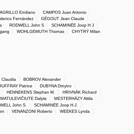
AGRILLO Emiliano
CAMPOS Juan Antonio
erico Fernández
GÉGOUT Jean Claude
a
RODWELL John S
SCHAMINÉE Joop H J
gang
WOHLGEMUTH Thomas
CHYTRÝ Milan
 Claudia
BOBROV Alexander
RUFFRAY Patrice
DUBYNA Dmytro
HENNEKENS Stephan M.
HRIVNÁK Richard
MATULEVIČIUTE Dalyte
MESTERHÁZY Attila
WELL John S.
SCHAMINÉE Joop H.J.
en
VENANZONI Roberto
WEEKES Lynda