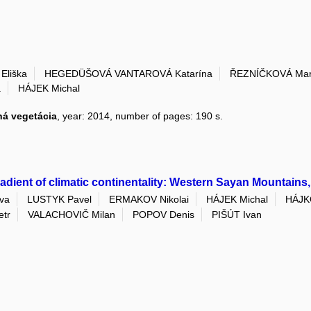
Eliška
HEGEDÜŠOVÁ VANTAROVÁ Katarína
ŘEZNÍČKOVÁ Mar
a
HÁJEK Michal
ná vegetácia
, year: 2014, number of pages: 190 s.
radient of climatic continentality: Western Sayan Mountains
va
LUSTYK Pavel
ERMAKOV Nikolai
HÁJEK Michal
HÁJK
tr
VALACHOVIČ Milan
POPOV Denis
PIŠÚT Ivan