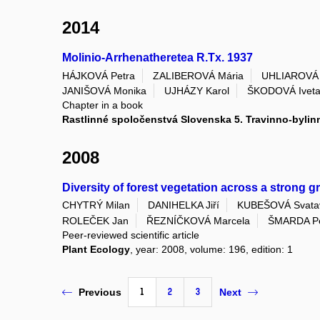
2014
Molinio-Arrhenatheretea R.Tx. 1937
HÁJKOVÁ Petra
ZALIBEROVÁ Mária
UHLIAROVÁ 
JANIŠOVÁ Monika
UJHÁZY Karol
ŠKODOVÁ Ivet
Chapter in a book
Rastlinné spoločenstvá Slovenska 5. Travinno-bylin
2008
Diversity of forest vegetation across a strong g
CHYTRÝ Milan
DANIHELKA Jiří
KUBEŠOVÁ Svata
ROLEČEK Jan
ŘEZNÍČKOVÁ Marcela
ŠMARDA Pe
Peer-reviewed scientific article
Plant Ecology
, year: 2008, volume: 196, edition: 1
1
2
3
Previous
Next