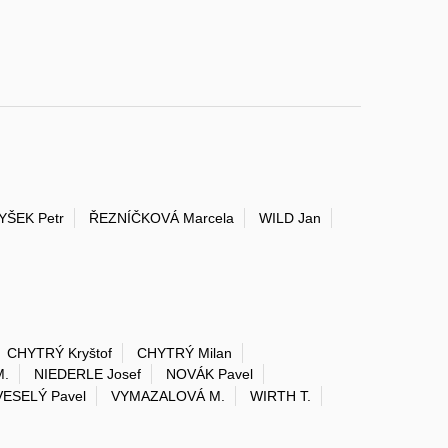
YŠEK Petr
ŘEZNÍČKOVÁ Marcela
WILD Jan
CHYTRÝ Kryštof
CHYTRÝ Milan
M.
NIEDERLE Josef
NOVÁK Pavel
VESELÝ Pavel
VYMAZALOVÁ M.
WIRTH T.