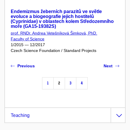
Endemizmus žeberních parazitů ve světle
evoluce a biogeografie jejich hostitelů
(Cyprinidae) v oblastech kolem Středozemního
moře (GA15-19382S)
prof. RNDr. Andrea Vetešníková Šimková, PhD.
Faculty of Science
1/2015 — 12/2017
Czech Science Foundation / Standard Projects
Previous
Next
1
2
3
4
Teaching