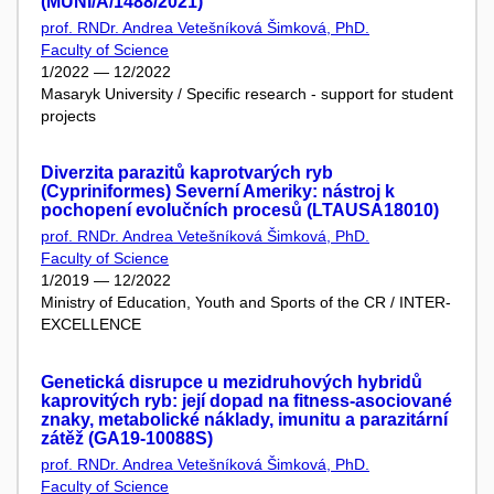
(MUNI/A/1488/2021)
prof. RNDr. Andrea Vetešníková Šimková, PhD.
Faculty of Science
1/2022 — 12/2022
Masaryk University / Specific research - support for student
projects
Diverzita parazitů kaprotvarých ryb
(Cypriniformes) Severní Ameriky: nástroj k
pochopení evolučních procesů (LTAUSA18010)
prof. RNDr. Andrea Vetešníková Šimková, PhD.
Faculty of Science
1/2019 — 12/2022
Ministry of Education, Youth and Sports of the CR / INTER-
EXCELLENCE
Genetická disrupce u mezidruhových hybridů
kaprovitých ryb: její dopad na fitness-asociované
znaky, metabolické náklady, imunitu a parazitární
zátěž (GA19-10088S)
prof. RNDr. Andrea Vetešníková Šimková, PhD.
Faculty of Science