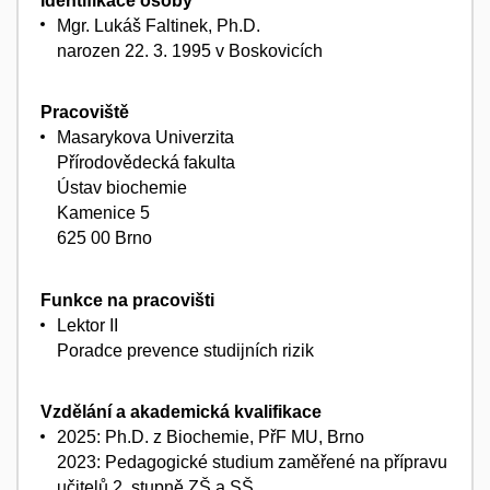
Identifikace osoby
Mgr. Lukáš Faltinek, Ph.D.
narozen 22. 3. 1995 v Boskovicích
Pracoviště
Masarykova Univerzita
Přírodovědecká fakulta
Ústav biochemie
Kamenice 5
625 00 Brno
Funkce na pracovišti
Lektor II
Poradce prevence studijních rizik
Vzdělání a akademická kvalifikace
2025: Ph.D. z Biochemie, PřF MU, Brno
2023: Pedagogické studium zaměřené na přípravu
učitelů 2. stupně ZŠ a SŠ