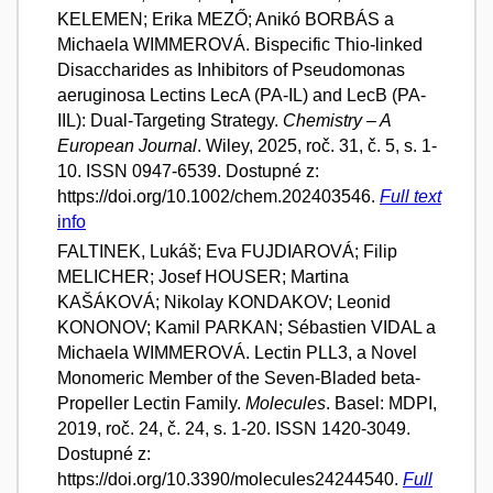
KELEMEN; Erika MEZŐ; Anikó BORBÁS a
Michaela WIMMEROVÁ. Bispecific Thio-linked
Disaccharides as Inhibitors of Pseudomonas
aeruginosa Lectins LecA (PA-IL) and LecB (PA-
IIL): Dual-Targeting Strategy.
Chemistry – A
European Journal
. Wiley, 2025, roč. 31, č. 5, s. 1-
10. ISSN 0947-6539. Dostupné z:
https://doi.org/10.1002/chem.202403546.
Full text
info
FALTINEK, Lukáš; Eva FUJDIAROVÁ; Filip
MELICHER; Josef HOUSER; Martina
KAŠÁKOVÁ; Nikolay KONDAKOV; Leonid
KONONOV; Kamil PARKAN; Sébastien VIDAL a
Michaela WIMMEROVÁ. Lectin PLL3, a Novel
Monomeric Member of the Seven-Bladed beta-
Propeller Lectin Family.
Molecules
. Basel: MDPI,
2019, roč. 24, č. 24, s. 1-20. ISSN 1420-3049.
Dostupné z:
https://doi.org/10.3390/molecules24244540.
Full