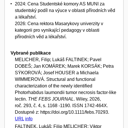
2024: Cena Studentské komory AS MUNI za
studentský podíl na výuce v oblasti přírodních věd
a lékařství.
2026: Cena rektora Masarykovy univerzity v
kategorii pro vynikající pedagogy v oblasti
přírodních věd a lékařství.
Vybrané publikace
MELICHER, Filip; Lukáš FALTINEK; Pavel
DOBEŠ; Jan KOMÁREK; Marek KORSÁK; Petra
SÝKOROVÁ; Josef HOUSER a Michaela
WIMMEROVÁ. Structural and functional
characterization of the newly identified
Photorhabdus laumondii tumor necrosis factor-like
lectin.
THE FEBS JOURNAL
. Wiley, 2026,
roč. 293, č. 4, s. 1168 -1190. ISSN 1742-464X.
Dostupné z: https://doi.org/10.1111/febs.70293.
URL
info
FALTINEK, Lukáš; Filip MELICHER; Viktor