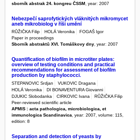
sborník abstrak 24. kongreu ČSSM
, year: 2007
Nebezpečí saprofytických vláknitých mikromycet
aneb mikrobiolog v říši umění
RŮŽIČKA Filip
HOLÁ Veronika
FOGAŠ Igor
Paper in proceedings
Sborník abstraktů XVI. Tomáškovy dny
, year: 2007
Quantification of biofilm in microtiter plates:
overview of testing conditions and practical
recommendations for assessment of biofilm
production by staphylococci.
STEPANOVIC Srdjan
VUKOVIC Dragana
HOLÁ Veronika
DI BONAVENTURA Giovanni
DJUKIC Slobodanka
CIRKOVIC Ivana
RŮŽIČKA Filip
Peer-reviewed scientific article
APMIS : acta pathologica, microbiologica, et
immunologica Scandinavica
, year: 2007, volume: 115,
edition: 8
Separation and detection of yeasts by