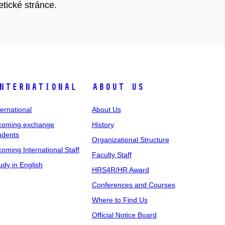
etické stránce.
nternational
About Us
ternational
About Us
coming exchange
History
udents
Organizational Structure
coming International Staff
Faculty Staff
udy in English
HRS4R/HR Award
Conferences and Courses
Where to Find Us
Official Notice Board