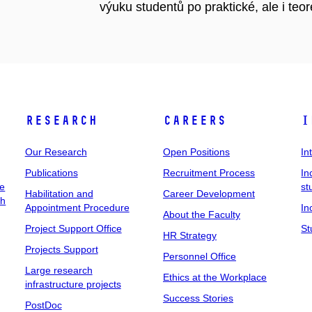
výuku studentů po praktické, ale i teor
Research
Careers
I
Our Research
Open Positions
In
Publications
Recruitment Process
In
ee
st
Habilitation and
Career Development
ch
Appointment Procedure
In
About the Faculty
Project Support Office
St
HR Strategy
Projects Support
Personnel Office
Large research
Ethics at the Workplace
infrastructure projects
Success Stories
PostDoc