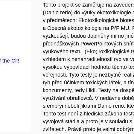
Tento projekt se zaměřuje na zavede
(Danio rerio) do výuky ekotoxikologie 
v předmětech: Ekotoxikologické biote
a Obecná ekotoxikologie na PřF MU. Pr
vyzkoušejí, budou doplněny mimo jiné 
přednáškových PowerPointových sním
výukového textu. (Eko)Toxikologické t
vzhledem k nenahraditelnosti ryb ve 
f the CR
vysokou vypovídací hodnotu těchto tes
veřejnosti. Tyto testy je nezbytné real
ryb před účinkem toxických látek, a tí
konzumenty, tedy i lidi. Testy na dosp
využívání obratlovců. V nedávné době
s embryi neboli jikrami Danio rerio, kt
Tento test není z hlediska zákona tes
vývojová stádia a proto je v soulad
zvířatech. Právě proto je velmi dobrý