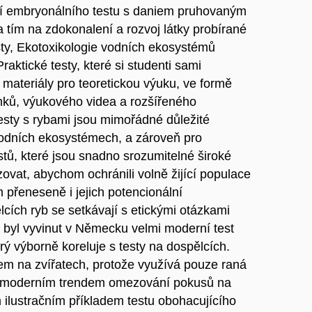
ní embryonálního testu s daniem pruhovaným
a tím na zdokonalení a rozvoj látky probírané
sty, Ekotoxikologie vodních ekosystémů
aktické testy, které si studenti sami
materiály pro teoretickou výuku, ve formě
ků, výukového videa a rozšířeného
esty s rybami jsou mimořádné důležité
vodních ekosystémech, a zároveň pro
tů, které jsou snadno srozumitelné široké
izovat, abychom ochránili volně žijící populace
m přeneseně i jejich potencionální
ělcích ryb se setkávají s etickými otázkami
 byl vyvinut v Německu velmi moderní test
erý výborně koreluje s testy na dospělcích.
tem na zvířatech, protože využívá pouze raná
u s moderním trendem omezování pokusů na
m ilustračním příkladem testu obohacujícího