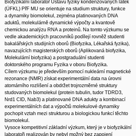
Biofyzikální laboratoř Ústavu fyziky kondenzovaných látek
(ÚFKL) PřF MU se orientuje na studium struktury, funkce
a dynamiky biomolekul, zejména platinovaných DNA
aduktů, molekulárně dynamické výpočty a kvantově
chemickou analýzu RNA a proteinů. Na tomto výzkumu se
vedle akademických pracovníků podílejí rovněž studenti
bakalářských studijních oborů (Biofyzika, Lékařská fyzika),
navazujících magisterských oborů (Aplikovaná biofyzika,
Molekulární biofyzika) a postgraduální studenti
doktorského programu Fyzika v oboru Biofyzika.
Cílem výzkumu je především pomocí nukleární magnetické
rezonance (NMR) získat experimentální data na úrovni
atomárního rozlišení a obdržet trojrozměrné struktury
studovaných biomolekul (protein tubulin, tudor TDRD3,
Nrd1 CID, Nab3) a platinované DNA adukty a kombinací
experimentálních dat a výpočtů molekulové dynamiky
pochopit vztah mezi strukturou a biologickou funkcí těchto
biomolekul.
Vysoce kompetitivní základní výzkum, který je v biofyzikální
laboratoři realizován by nebyl možný bez zapojení