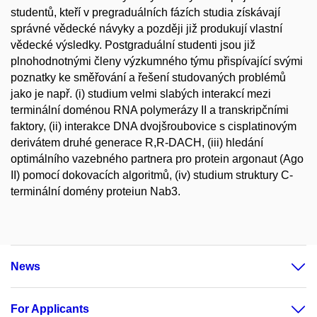
studentů, kteří v pregraduálních fázích studia získávají
správné vědecké návyky a později již produkují vlastní
vědecké výsledky. Postgraduální studenti jsou již
plnohodnotnými členy výzkumného týmu přispívající svými
poznatky ke směřování a řešení studovaných problémů
jako je např. (i) studium velmi slabých interakcí mezi
terminální doménou RNA polymerázy II a transkripčními
faktory, (ii) interakce DNA dvojšroubovice s cisplatinovým
derivátem druhé generace R,R-DACH, (iii) hledání
optimálního vazebného partnera pro protein argonaut (Ago
II) pomocí dokovacích algoritmů, (iv) studium struktury C-
terminální domény proteiun Nab3.
News
For Applicants