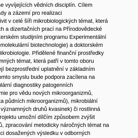
e vyvíjejících vědních disciplín. Cílem
ady a zázemí pro realizaci
t v celé šíři mikrobiologických témat, která
h a dizertačních prací na Přírodovědecké
sterském studijním programu Experimentální
a molekulární biotechnologie) a doktorském
ikrobiologie. Přidělené finanční prostředky
mných témat, která patří v tomto oboru
ejí bezprostřední uplatnění v základním
tomto smyslu bude podpora zacílena na
lární diagnostiky patogenních
omie pro vědu nových mikroorganizmů,
ita půdních mikroorganizmů), mikrobiální
 významných druhů kvasinek) či rostlinná
projektu umožní dílčím způsobem zvýšit
tů, zpracování metodicky náročných témat na
taci dosažených výsledku v odborných