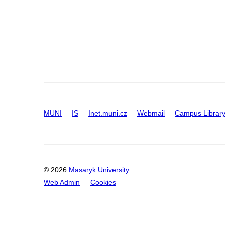
MUNI
IS
Inet.muni.cz
Webmail
Campus Librar
© 2026
Masaryk University
Web Admin
Cookies