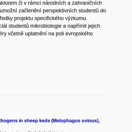
ktorem či v rámci národních a zahraničních
 umožní začlenění perspektivních studentů do
edky projektu specifického výzkumu
l studentů mikrobiologie a napřímit jejich
riéry včetně uplatnění na poli evropského
athogens in sheep keds (Melophagus ovinus),