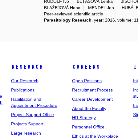
RUDOLF Ivo
BETÁŠOVÁ Lenka
BISCHOF 
BLAŽEJOVÁ Hana
MENDEL Jan
HUBÁLE
Peer-reviewed scientific article
Parasitology Research
, year: 2016, volume: 11
Research
Careers
I
Our Research
Open Positions
In
Publications
Recruitment Process
In
ee
st
Habilitation and
Career Development
ch
Appointment Procedure
In
About the Faculty
Project Support Office
St
HR Strategy
Projects Support
Personnel Office
Large research
Ethics at the Workplace