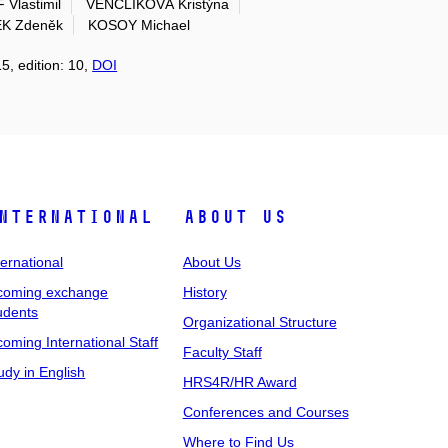
Vlastimil
VENCLÍKOVÁ Kristýna
K Zdeněk
KOSOY Michael
5, edition: 10,
DOI
nternational
About Us
ternational
About Us
coming exchange
History
udents
Organizational Structure
coming International Staff
Faculty Staff
udy in English
HRS4R/HR Award
Conferences and Courses
Where to Find Us