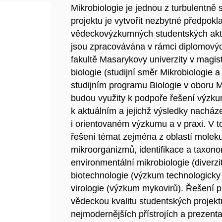
Mikrobiologie je jednou z turbulentně s
projektu je vytvořit nezbytné předpokl
vědeckovýzkumných studentských aktivi
jsou zpracovávána v rámci diplomovýc
fakultě Masarykovy univerzity v magi
biologie (studijní směr Mikrobiologie 
studijním programu Biologie v oboru M
budou využity k podpoře řešení výzku
k aktuálním a jejichž výsledky nacház
i orientovaném výzkumu a v praxi. V 
řešení témat zejména z oblastí moleku
mikroorganizmů, identifikace a taxon
environmentální mikrobiologie (diverz
biotechnologie (výzkum technologicky
virologie (výzkum mykovirů). Řešení 
vědeckou kvalitu studentských projek
nejmodernějších přístrojích a prezen