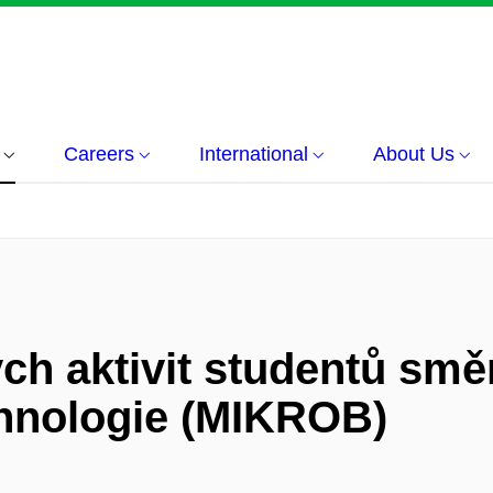
Careers
International
About Us
h aktivit studentů směr
chnologie (MIKROB)