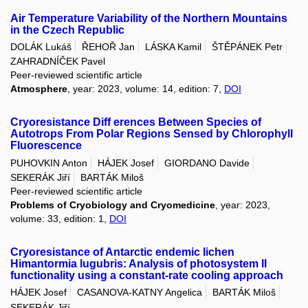
Air Temperature Variability of the Northern Mountains
in the Czech Republic
DOLÁK Lukáš
ŘEHOŘ Jan
LÁSKA Kamil
ŠTĚPÁNEK Petr
ZAHRADNÍČEK Pavel
Peer-reviewed scientific article
Atmosphere
, year: 2023, volume: 14, edition: 7,
DOI
Cryoresistance Diff erences Between Species of
Autotrops From Polar Regions Sensed by Chlorophyll
Fluorescence
PUHOVKIN Anton
HÁJEK Josef
GIORDANO Davide
SEKERÁK Jiří
BARTÁK Miloš
Peer-reviewed scientific article
Problems of Cryobiology and Cryomedicine
, year: 2023,
volume: 33, edition: 1,
DOI
Cryoresistance of Antarctic endemic lichen
Himantormia lugubris: Analysis of photosystem II
functionality using a constant-rate cooling approach
HÁJEK Josef
CASANOVA-KATNY Angelica
BARTÁK Miloš
SEKERÁK Jiří