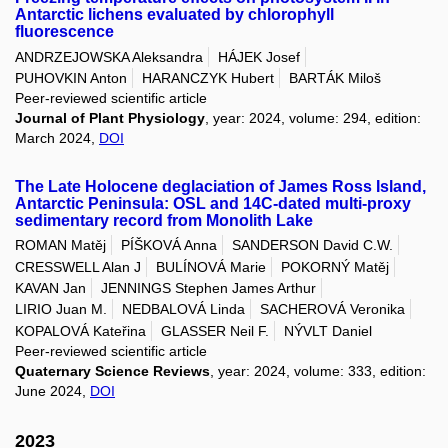
Antarctic lichens evaluated by chlorophyll
fluorescence
ANDRZEJOWSKA Aleksandra
HÁJEK Josef
PUHOVKIN Anton
HARANCZYK Hubert
BARTÁK Miloš
Peer-reviewed scientific article
Journal of Plant Physiology
, year: 2024, volume: 294, edition:
March 2024,
DOI
The Late Holocene deglaciation of James Ross Island,
Antarctic Peninsula: OSL and 14C-dated multi-proxy
sedimentary record from Monolith Lake
ROMAN Matěj
PÍŠKOVÁ Anna
SANDERSON David C.W.
CRESSWELL Alan J
BULÍNOVÁ Marie
POKORNÝ Matěj
KAVAN Jan
JENNINGS Stephen James Arthur
LIRIO Juan M.
NEDBALOVÁ Linda
SACHEROVÁ Veronika
KOPALOVÁ Kateřina
GLASSER Neil F.
NÝVLT Daniel
Peer-reviewed scientific article
Quaternary Science Reviews
, year: 2024, volume: 333, edition:
June 2024,
DOI
2023