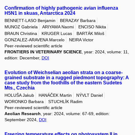
Confirmation of highly pathogenic avian influenza
H5N1 in skuas, Antarctica 2024
BENNETT-LASO Benjamin
BERAZAY Barbara
MUNOZ Gabriela
ARIYAMA Naomi
ENCISO Nikita
BRAUN Christina
KRUGER Lucas
BARTÁK Miloš
GONZALEZ-ARAVENA Marcelo
NEIRA Victor
Peer-reviewed scientific article
FRONTIERS IN VETERINARY SCIENCE
, year: 2024, volume: 11,
edition: December,
DOI
Evolution of Weichselian aeolian strata on a coarse-
grained substrate in a rugged piedmont topography: A
case study from the foothills of the eastern Sudetes
Mts., Czechia
HOLUŠA Jakub
HANÁČEK Martin
NÝVLT Daniel
WORONKO Barbara
STUCHLÍK Radim
Peer-reviewed scientific article
Aeolian Research
, year: 2024, volume: 67-69, edition:
September 2024,
DOI
Freezing temperature effects on photosystem II in