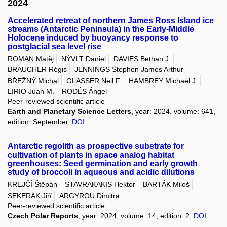
2024
Accelerated retreat of northern James Ross Island ice
streams (Antarctic Peninsula) in the Early-Middle
Holocene induced by buoyancy response to
postglacial sea level rise
ROMAN Matěj
NÝVLT Daniel
DAVIES Bethan J.
BRAUCHER Régis
JENNINGS Stephen James Arthur
BŘEŽNÝ Michal
GLASSER Neil F.
HAMBREY Michael J.
LIRIO Juan M.
RODÉS Ángel
Peer-reviewed scientific article
Earth and Planetary Science Letters
, year: 2024, volume: 641,
edition: September,
DOI
Antarctic regolith as prospective substrate for
cultivation of plants in space analog habitat
greenhouses: Seed germination and early growth
study of broccoli in aqueous and acidic dilutions
KREJČÍ Štěpán
STAVRAKAKIS Hektor
BARTÁK Miloš
SEKERÁK Jiří
ARGYROU Dimitra
Peer-reviewed scientific article
Czech Polar Reports
, year: 2024, volume: 14, edition: 2,
DOI