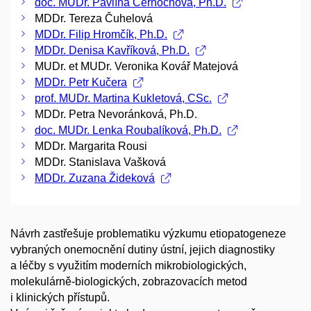
doc. MUDr. Pavlína Černochová, Ph.D.
MDDr. Tereza Čuhelová
MDDr. Filip Hromčík, Ph.D.
MDDr. Denisa Kavříková, Ph.D.
MUDr. et MUDr. Veronika Kovář Matejová
MDDr. Petr Kučera
prof. MUDr. Martina Kukletová, CSc.
MDDr. Petra Nevoránková, Ph.D.
doc. MUDr. Lenka Roubalíková, Ph.D.
MDDr. Margarita Rousi
MDDr. Stanislava Vašková
MDDr. Zuzana Žideková
Návrh zastřešuje problematiku výzkumu etiopatogeneze
vybraných onemocnění dutiny ústní, jejich diagnostiky
a léčby s využitím moderních mikrobiologických,
molekulárně-biologických, zobrazovacích metod
i klinických přístupů.