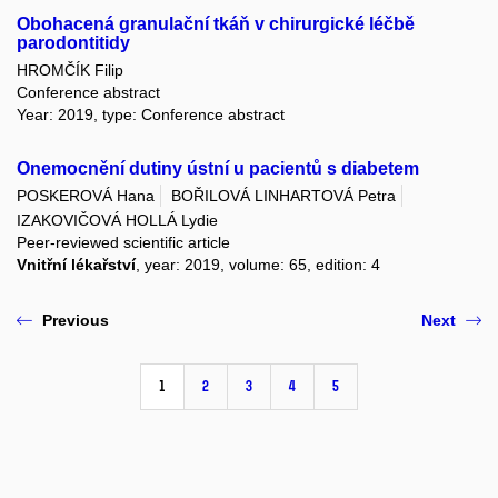
Obohacená granulační tkáň v chirurgické léčbě
parodontitidy
HROMČÍK Filip
Conference abstract
Year: 2019, type: Conference abstract
Onemocnění dutiny ústní u pacientů s diabetem
POSKEROVÁ Hana
BOŘILOVÁ LINHARTOVÁ Petra
IZAKOVIČOVÁ HOLLÁ Lydie
Peer-reviewed scientific article
Vnitřní lékařství
, year: 2019, volume: 65, edition: 4
Previous
Next
1
2
3
4
5