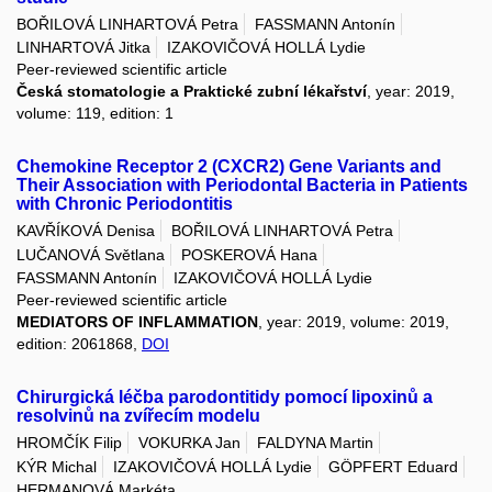
BOŘILOVÁ LINHARTOVÁ Petra
FASSMANN Antonín
LINHARTOVÁ Jitka
IZAKOVIČOVÁ HOLLÁ Lydie
Peer-reviewed scientific article
Česká stomatologie a Praktické zubní lékařství
, year: 2019,
volume: 119, edition: 1
Chemokine Receptor 2 (CXCR2) Gene Variants and
Their Association with Periodontal Bacteria in Patients
with Chronic Periodontitis
KAVŘÍKOVÁ Denisa
BOŘILOVÁ LINHARTOVÁ Petra
LUČANOVÁ Světlana
POSKEROVÁ Hana
FASSMANN Antonín
IZAKOVIČOVÁ HOLLÁ Lydie
Peer-reviewed scientific article
MEDIATORS OF INFLAMMATION
, year: 2019, volume: 2019,
edition: 2061868,
DOI
Chirurgická léčba parodontitidy pomocí lipoxinů a
resolvinů na zvířecím modelu
HROMČÍK Filip
VOKURKA Jan
FALDYNA Martin
KÝR Michal
IZAKOVIČOVÁ HOLLÁ Lydie
GÖPFERT Eduard
HERMANOVÁ Markéta