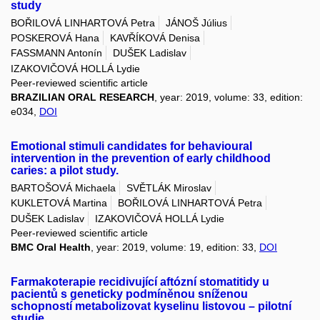
study
BOŘILOVÁ LINHARTOVÁ Petra
JÁNOŠ Július
POSKEROVÁ Hana
KAVŘÍKOVÁ Denisa
FASSMANN Antonín
DUŠEK Ladislav
IZAKOVIČOVÁ HOLLÁ Lydie
Peer-reviewed scientific article
BRAZILIAN ORAL RESEARCH
, year: 2019, volume: 33, edition:
e034,
DOI
Emotional stimuli candidates for behavioural
intervention in the prevention of early childhood
caries: a pilot study.
BARTOŠOVÁ Michaela
SVĚTLÁK Miroslav
KUKLETOVÁ Martina
BOŘILOVÁ LINHARTOVÁ Petra
DUŠEK Ladislav
IZAKOVIČOVÁ HOLLÁ Lydie
Peer-reviewed scientific article
BMC Oral Health
, year: 2019, volume: 19, edition: 33,
DOI
Farmakoterapie recidivující aftózní stomatitidy u
pacientů s geneticky podmíněnou sníženou
schopností metabolizovat kyselinu listovou – pilotní
studie