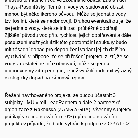
Thaya-Pasohlávky. Termální vody ve studované oblasti
mohou být několikerého původu. Může se jednat o vody
tzv. fosilní, které se neobnovují. Druhou eventualitou je, že
se jedná o vody, které se infiltrací průběžně doplňují.
Zjištění původu vod příp. rychlosti jejich doplňování a dále
posouzení možných rizik této geotermální struktury bude
mít zásadní dopad pro doporučení variant jejich dalšího
využívání. V případě, že se při řešení projektu zjistí, že se
vody v dostatečné míře obnovují, může se jednat
o obnovitelný zdroj energie, jehož využití bude mít výrazný
ekologický dopad na zájmový region.
Řešení navrhovaného projektu se budou účastnit 3
subjekty - MU v roli LeadPartnera a dále 2 partnerské
organizace z Rakouska (ZAMG a GBA). Všechny subjekty
počítají s kofinancováním (10%) i předfinancováním
projektu v případě, že bude vybrán k podpoře z OP AT-CZ.