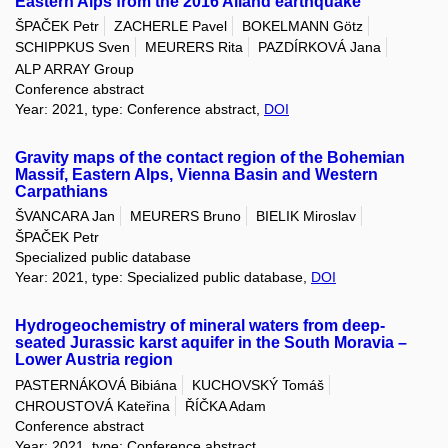
Eastern Alps from the 2016 Alland earthquake
ŠPAČEK Petr
ZACHERLE Pavel
BOKELMANN Götz
SCHIPPKUS Sven
MEURERS Rita
PAZDÍRKOVÁ Jana
ALP ARRAY Group
Conference abstract
Year: 2021, type: Conference abstract,
DOI
Gravity maps of the contact region of the Bohemian
Massif, Eastern Alps, Vienna Basin and Western
Carpathians
ŠVANCARA Jan
MEURERS Bruno
BIELIK Miroslav
ŠPAČEK Petr
Specialized public database
Year: 2021, type: Specialized public database,
DOI
Hydrogeochemistry of mineral waters from deep-
seated Jurassic karst aquifer in the South Moravia –
Lower Austria region
PASTERNÁKOVÁ Bibiána
KUCHOVSKÝ Tomáš
CHROUSTOVÁ Kateřina
ŘÍČKA Adam
Conference abstract
Year: 2021, type: Conference abstract