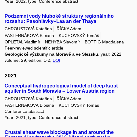
Year: 2022, type: Conference abstract
Podzemní vody hluboké struktury regionálního
rozsahu: Pasohlávky–Laa an der Thaya
CHROUSTOVÁ Kateřina
ŘÍČKA Adam
PASTERNÁKOVÁ Bibiána
KUCHOVSKÝ Tomáš
OPLETAL Vladimír
NEHYBA Slavomír
BOTTIG Magdalena
Peer-reviewed scientific article
Geologické výzkumy na Moravě a ve Slezsku
, year: 2022,
volume: 29, edition: 1-2,
DOI
2021
Conceptual hydrogeological model of deep karst
aquifer in South Moravia – Lower Austria region
CHROUSTOVÁ Kateřina
ŘÍČKA Adam
PASTERNÁKOVÁ Bibiána
KUCHOVSKÝ Tomáš
Conference abstract
Year: 2021, type: Conference abstract
Crustal shear wave blockage in and around the