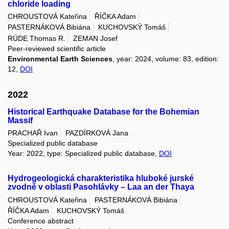
chloride loading
CHROUSTOVÁ Kateřina
ŘÍČKA Adam
PASTERNÁKOVÁ Bibiána
KUCHOVSKÝ Tomáš
RÜDE Thomas R.
ZEMAN Josef
Peer-reviewed scientific article
Environmental Earth Sciences
, year: 2024, volume: 83, edition:
12,
DOI
2022
Historical Earthquake Database for the Bohemian
Massif
PRACHAŘ Ivan
PAZDÍRKOVÁ Jana
Specialized public database
Year: 2022, type: Specialized public database,
DOI
Hydrogeologická charakteristika hluboké jurské
zvodně v oblasti Pasohlávky – Laa an der Thaya
CHROUSTOVÁ Kateřina
PASTERNÁKOVÁ Bibiána
ŘÍČKA Adam
KUCHOVSKÝ Tomáš
Conference abstract