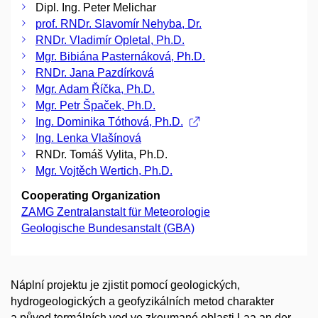
Dipl. Ing. Peter Melichar
prof. RNDr. Slavomír Nehyba, Dr.
RNDr. Vladimír Opletal, Ph.D.
Mgr. Bibiána Pasternáková, Ph.D.
RNDr. Jana Pazdírková
Mgr. Adam Říčka, Ph.D.
Mgr. Petr Špaček, Ph.D.
Ing. Dominika Tóthová, Ph.D.
Ing. Lenka Vlašínová
RNDr. Tomáš Vylita, Ph.D.
Mgr. Vojtěch Wertich, Ph.D.
Cooperating Organization
ZAMG Zentralanstalt für Meteorologie
Geologische Bundesanstalt (GBA)
Náplní projektu je zjistit pomocí geologických,
hydrogeologických a geofyzikálních metod charakter
a původ termálních vod ve zkoumané oblasti Laa an der