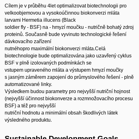
Cílem je v průběhu 4let optimalizovat biotechnologii pro
velkoobjemovou a vysokoúčinnou biokonverzi mláta
larvami Hermetia illucens (Black
soldier fly - BSF) na - hmyzí moučku - nutričně bohatý zdroj
proteinů. Současně bude vyvinuto technologické řešení
dávkovacího zařízení
nutnéhopro maximální biokonverzi mláta.Celá
biotechnologie bude optimalizována jako uzavřený cyklus
BSF v plně izolovaných podmínkách se
vstupem upraveného mláta a výstupem hmyzí moučky
s jasným záměrem zapojení do průmyslového řešení - plně
automatizované linky.
Výsledkem budou parametry pro nejvyšší nutriční hojnost
(nejvyšší účinnost biokonverze a rozmnožovacího procesu
BSF) a též pro nejvyšší
nutriční hodnotu a minimální obsah škodlivých látek
výsledného produktu.
Sustainable Development Goals