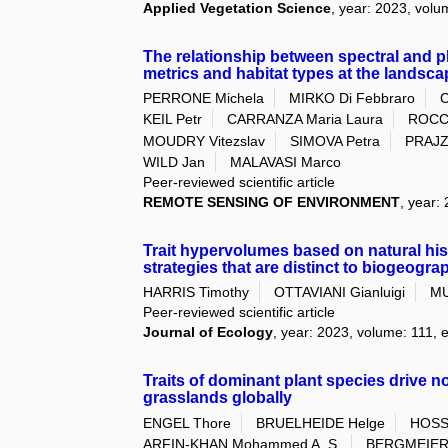
Applied Vegetation Science
, year: 2023, volu
The relationship between spectral and pl
metrics and habitat types at the landsca
PERRONE Michela
MIRKO Di Febbraro
C
KEIL Petr
CARRANZA Maria Laura
ROCCH
MOUDRY Vitezslav
SIMOVA Petra
PRAJZ
WILD Jan
MALAVASI Marco
Peer-reviewed scientific article
REMOTE SENSING OF ENVIRONMENT
, year:
Trait hypervolumes based on natural his
strategies that are distinct to biogeogra
HARRIS Timothy
OTTAVIANI Gianluigi
MU
Peer-reviewed scientific article
Journal of Ecology
, year: 2023, volume: 111, e
Traits of dominant plant species drive n
grasslands globally
ENGEL Thore
BRUELHEIDE Helge
HOSS
ARFIN-KHAN Mohammed A. S.
BERGMEIER 