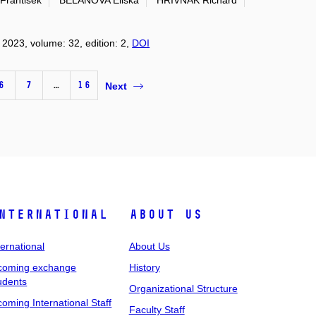
Frantisek
BELANOVA Eliska
HRIVNAK Richard
: 2023, volume: 32, edition: 2,
DOI
6
7
…
16
Next
nternational
About Us
ternational
About Us
coming exchange
History
udents
Organizational Structure
coming International Staff
Faculty Staff