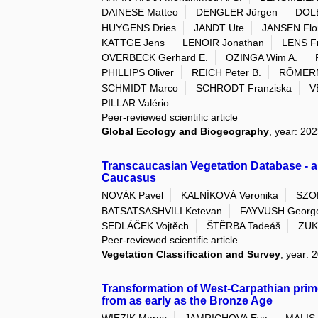
DAINESE Matteo
DENGLER Jürgen
DOLE
HUYGENS Dries
JANDT Ute
JANSEN Flo
KATTGE Jens
LENOIR Jonathan
LENS Fr
OVERBECK Gerhard E.
OZINGA Wim A.
PHILLIPS Oliver
REICH Peter B.
RÖMERM
SCHMIDT Marco
SCHRODT Franziska
V
PILLAR Valério
Peer-reviewed scientific article
Global Ecology and Biogeography
, year: 202
Transcaucasian Vegetation Database - a
Caucasus
NOVÁK Pavel
KALNÍKOVÁ Veronika
SZOK
BATSATSASHVILI Ketevan
FAYVUSH Georg
SEDLÁČEK Vojtěch
ŠTĚRBA Tadeáš
ZUK
Peer-reviewed scientific article
Vegetation Classification and Survey
, year: 
Transformation of West-Carpathian prim
from as early as the Bronze Age