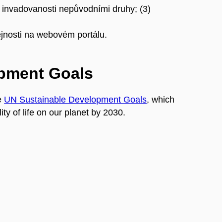
h invadovanosti nepůvodními druhy; (3)
ejnosti na webovém portálu.
opment Goals
e
UN Sustainable Development Goals
, which
ty of life on our planet by 2030.