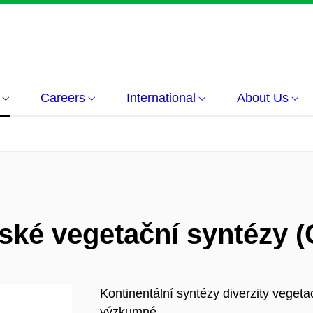
Careers
International
About Us
ské vegetační syntézy 
Kontinentální syntézy diverzity veget
výzkumné