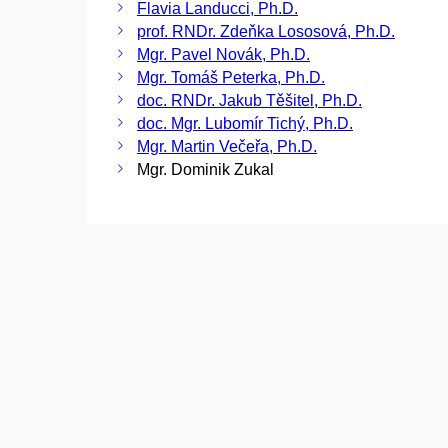
Flavia Landucci, Ph.D.
prof. RNDr. Zdeňka Lososová, Ph.D.
Mgr. Pavel Novák, Ph.D.
Mgr. Tomáš Peterka, Ph.D.
doc. RNDr. Jakub Těšitel, Ph.D.
doc. Mgr. Lubomír Tichý, Ph.D.
Mgr. Martin Večeřa, Ph.D.
Mgr. Dominik Zukal