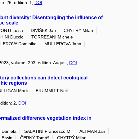
me: 26, edition: 1,
DOI
ant diversity: Disentangling the influence of
pe scale
ONTI Luisa
DIVÍŠEK Jan
CHYTRÝ Milan
INI Duccio
TORRESANI Michele
LEROVA Dominika
MULLEROVA Jana
 2023, volume: 293, edition: August,
DOI
tory collections can detect ecological
phic regions
LLIGAN Mark
BRUMMITT Neil
dition: 2,
DOI
ormalized difference vegetation index in
 Daniela
SABATINI Francesco M.
ALTMAN Jan
Erwin
ČERNÝ Tomáš
CHYTRÝ Milan