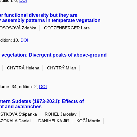
edition: 6,
DOI
r functional diversity but they are
 assembly patterns in temperate vegetation
OSOSOVÁ Zdeňka
GOTZENBERGER Lars
dition: 10,
DOI
d vegetation: Divergent peaks of above-ground
CHYTRÁ Helena
CHYTRÝ Milan
lume: 34, edition: 2,
DOI
tern Sudetes (1973-2021): Effects of
t and avalanches
STKOVÁ Štěpánka
ROHEL Jaroslav
SZOKALA Daniel
DANIHELKA Jiří
KOČÍ Martin