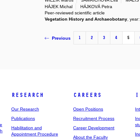
WIEZIK Maros
JAMRICHOVA Eva
MALIS 
HÁJEK Michal
HÁJKOVÁ Petra
Peer-reviewed scientific article
Vegetation History and Archaeobotany
, year
1
2
3
4
5
Previous
Research
Careers
I
Our Research
Open Positions
In
Publications
Recruitment Process
In
ee
st
Habilitation and
Career Development
ch
Appointment Procedure
In
About the Faculty