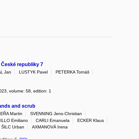
České republiky 7
L Jan
LUSTYK Pavel
PETERKA Tomáš
2023, volume: 58, edition: 1
ands and scrub
EŘA Martin
SVENNING Jens-Christian
ILLO Emiliano
CARLI Emanuela
ECKER Klaus
ŠILC Urban
AXMANOVÁ Irena