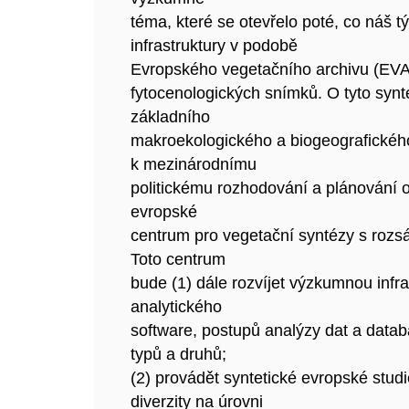
téma, které se otevřelo poté, co náš t
infrastruktury v podobě
Evropského vegetačního archivu (EVA)
fytocenologických snímků. O tyto synte
základního
makroekologického a biogeografického 
k mezinárodnímu
politickému rozhodování a plánování oc
evropské
centrum pro vegetační syntézy s rozs
Toto centrum
bude (1) dále rozvíjet výzkumnou infr
analytického
software, postupů analýzy dat a data
typů a druhů;
(2) provádět syntetické evropské studi
diverzity na úrovni