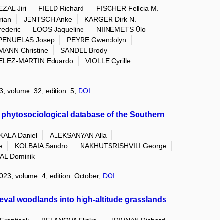
ZAL Jiri
FIELD Richard
FISCHER Felícia M.
rian
JENTSCH Anke
KARGER Dirk N.
ederic
LOOS Jaqueline
NIINEMETS Ülo
PENUELAS Josep
PEYRE Gwendolyn
ANN Christine
SANDEL Brody
ELEZ-MARTIN Eduardo
VIOLLE Cyrille
3, volume: 32, edition: 5,
DOI
 phytosociological database of the Southern
ALA Daniel
ALEKSANYAN Alla
e
KOLBAIA Sandro
NAKHUTSRISHVILI George
AL Dominik
2023, volume: 4, edition: October,
DOI
eval woodlands into high-altitude grasslands