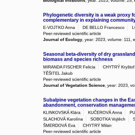
Biological Invasions
, year: 2023, volume: 25, 
Phylogenetic diversity is a weak proxy fo
complementary in explaining community
E-VOJTKO Anna
DE BELLO Francesco
L
Peer-reviewed scientific article
Journal of Ecology
, year: 2023, volume: 111, e
Seasonal beta-diversity of dry grasslan
biomass and species richness
MIRANDA FISCHER Felicia
CHYTRÝ Kryštof
TĚŠITEL Jakub
Peer-reviewed scientific article
Journal of Vegetation Science
, year: 2023, vo
Subalpine vegetation changes in the Eas
abandonment, conservation managemen
KLINKOVSKÁ Klára
KUČEROVÁ Anna
PU
SLACHOVÁ Karolína
SOBOTKA Vojtěch
ŠMERDOVÁ Eva
CHYTRÝ Milan
Peer-reviewed scientific article