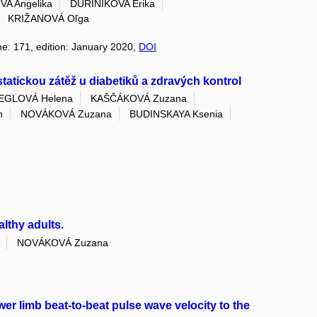
A Angelika
DURINIKOVA Erika
KRIŽANOVÁ Oľga
me: 171, edition: January 2020,
DOI
tatickou zátěž u diabetiků a zdravých kontrol
IEGLOVÁ Helena
KAŠČÁKOVÁ Zuzana
n
NOVÁKOVÁ Zuzana
BUDINSKAYA Ksenia
lthy adults.
NOVÁKOVÁ Zuzana
wer limb beat-to-beat pulse wave velocity to the