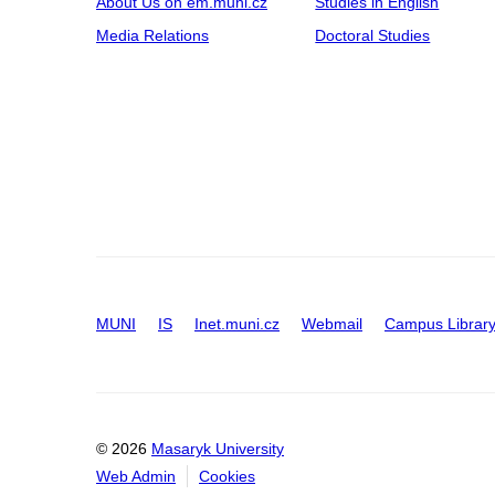
About Us on em.muni.cz
Studies in English
Media Relations
Doctoral Studies
MUNI
IS
Inet.muni.cz
Webmail
Campus Librar
© 2026
Masaryk University
Web Admin
Cookies