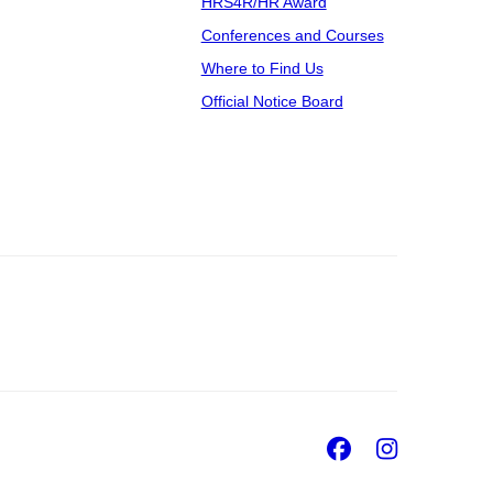
HRS4R/HR Award
Conferences and Courses
Where to Find Us
Official Notice Board
Facebook
Insta