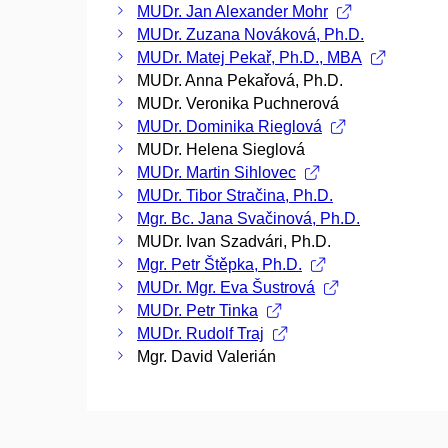
MUDr. Jan Alexander Mohr
MUDr. Zuzana Nováková, Ph.D.
MUDr. Matej Pekař, Ph.D., MBA
MUDr. Anna Pekařová, Ph.D.
MUDr. Veronika Puchnerová
MUDr. Dominika Rieglová
MUDr. Helena Sieglová
MUDr. Martin Sihlovec
MUDr. Tibor Stračina, Ph.D.
Mgr. Bc. Jana Svačinová, Ph.D.
MUDr. Ivan Szadvári, Ph.D.
Mgr. Petr Štěpka, Ph.D.
MUDr. Mgr. Eva Šustrová
MUDr. Petr Tinka
MUDr. Rudolf Traj
Mgr. David Valerián