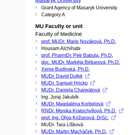
Masaryk University
Grant Agency of Masaryk University
Category A
MU Faculty or unit
Faculty of Medicine
prof. MUDr. Marie Nováková, Ph.D.
Housam Alchihabi
prof. PharmDr. Petr Babula, Ph.D.
doc. MUDr. Markéta Bébarová, Ph.D.
Xenie Budínská, Ph.D.
MUDr. David Dufek
MUDr. Samuel Hricko
MUDr. Daniela Charwátová
Ing. Juraj Jakubík
MUDr. Magdaléna Korbelová
RNDr. Monika Kratochvílová, Ph.D.
prof. Ing. Oľga Križanová, DrSc.
MUDr. Tara Líšková
MUDr. Martin Macháček, Ph.D.