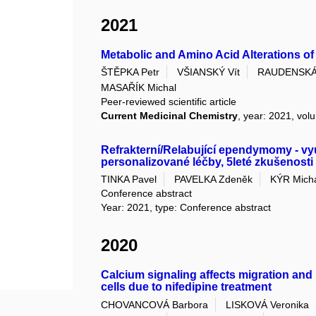
2021
Metabolic and Amino Acid Alterations o
ŠTĚPKA Petr
VŠIANSKÝ Vít
RAUDENSKÁ 
MASAŘÍK Michal
Peer-reviewed scientific article
Current Medicinal Chemistry
, year: 2021, vol
Refrakterní/Relabující ependymomy - vyu
personalizované léčby, 5leté zkušenosti 
TINKA Pavel
PAVELKA Zdeněk
KÝR Mich
Conference abstract
Year: 2021, type: Conference abstract
2020
Calcium signaling affects migration and p
cells due to nifedipine treatment
CHOVANCOVÁ Barbora
LISKOVÁ Veronika