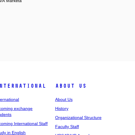
Á Markéta
nternational
About Us
ternational
About Us
coming exchange
History
udents
Organizational Structure
coming International Staff
Faculty Staff
udy in English