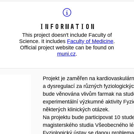
Information
This project doesn't include Faculty of
Science. It includes
Faculty of Medicine
.
Official project website can be found on
muni.cz
.
Projekt je zaměřen na kardiovaskulár
a dysregulací za různých fyziologickýc
bude věnována vlivům farmak na studo
experimentální výzkumné aktivity Fyz
některých klinických otázek.
Na projektu bude participovat 10 stud
magisterského studia Všeobecného lék
Fyziologický ústav se danou problem