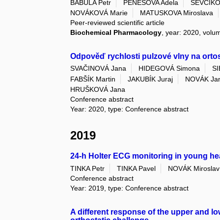
BABULA Petr
PENESOVA Adela
SEVCIKOV
NOVÁKOVÁ Marie
MATUSKOVA Miroslava
Peer-reviewed scientific article
Biochemical Pharmacology
, year: 2020, volu
Odpověď rychlosti pulzové vlny na ortos
SVAČINOVÁ Jana
HIDEGOVÁ Simona
S
FABŠÍK Martin
JAKUBÍK Juraj
NOVÁK Ja
HRUŠKOVÁ Jana
Conference abstract
Year: 2020, type: Conference abstract
2019
24-h Holter ECG monitoring in young hea
TINKA Petr
TINKA Pavel
NOVÁK Miroslav
Conference abstract
Year: 2019, type: Conference abstract
A different response of the upper and lo