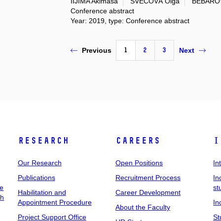
IIJIMA Akimasa
ŠVECOVÁ Olga
BÉBAROV
Conference abstract
Year: 2019, type: Conference abstract
1
2
3
Previous
Next
Research
Careers
I
Our Research
Open Positions
In
Publications
Recruitment Process
In
ee
st
Habilitation and
Career Development
ch
Appointment Procedure
In
About the Faculty
Project Support Office
St