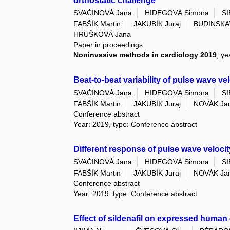
orthostatic challenge
SVAČINOVÁ Jana
HIDEGOVÁ Simona
S
FABŠÍK Martin
JAKUBÍK Juraj
BUDINSKAY
HRUŠKOVÁ Jana
Paper in proceedings
Noninvasive methods in cardiology 2019
, ye
Beat-to-beat variability of pulse wave vel
SVAČINOVÁ Jana
HIDEGOVÁ Simona
S
FABŠÍK Martin
JAKUBÍK Juraj
NOVÁK Ja
Conference abstract
Year: 2019, type: Conference abstract
Different response of pulse wave velocity
SVAČINOVÁ Jana
HIDEGOVÁ Simona
S
FABŠÍK Martin
JAKUBÍK Juraj
NOVÁK Ja
Conference abstract
Year: 2019, type: Conference abstract
Effect of sildenafil on expressed human 