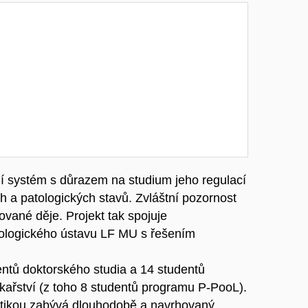
ní systém s důrazem na studium jeho regulací
h a patologických stavů. Zvláštní pozornost
vané děje. Projekt tak spojuje
iologického ústavu LF MU s řešením
entů doktorského studia a 14 studentů
ařství (z toho 8 studentů programu P-PooL).
atikou zabývá dlouhodobě a navrhovaný