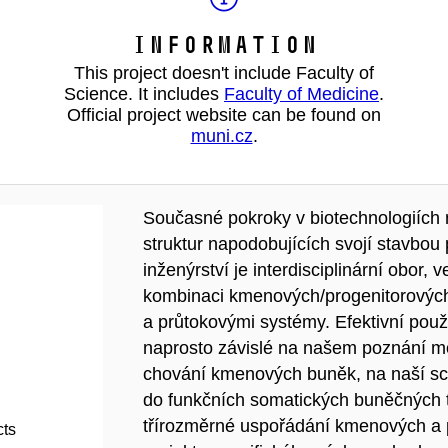
Information
This project doesn't include Faculty of
Science. It includes
Faculty of Medicine
.
Official project website can be found on
muni.cz
.
Současné pokroky v biotechnologiích n
struktur napodobujících svojí stavbou 
inženýrství je interdisciplinární obor,
kombinaci kmenových/progenitorových 
a průtokovými systémy. Efektivní použ
naprosto závislé na našem poznání m
chování kmenových buněk, na naší sch
do funkčních somatických buněčných ty
třírozměrné uspořádání kmenových a 
cts