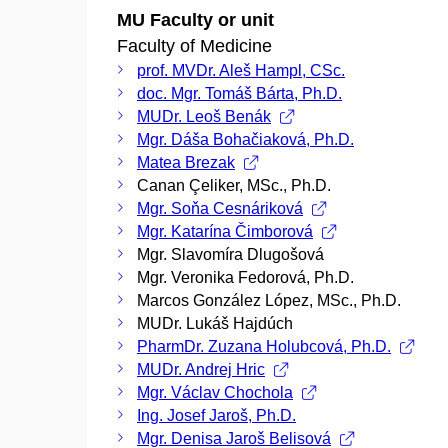
MU Faculty or unit
Faculty of Medicine
prof. MVDr. Aleš Hampl, CSc.
doc. Mgr. Tomáš Bárta, Ph.D.
MUDr. Leoš Benák
Mgr. Dáša Bohačiaková, Ph.D.
Matea Brezak
Canan Çeliker, MSc., Ph.D.
Mgr. Soňa Cesnáriková
Mgr. Katarína Čimborová
Mgr. Slavomíra Dlugošová
Mgr. Veronika Fedorová, Ph.D.
Marcos González López, MSc., Ph.D.
MUDr. Lukáš Hajdúch
PharmDr. Zuzana Holubcová, Ph.D.
MUDr. Andrej Hric
Mgr. Václav Chochola
Ing. Josef Jaroš, Ph.D.
Mgr. Denisa Jaroš Belisová