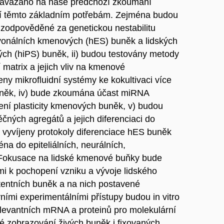
navázáno na naše předchozí zkoumání
í těmto základním potřebám. Zejména budou
zodpověděné za genetickou nestabilitu
yonálních kmenových (hES) buněk a lidských
ch (hiPS) buněk, ii) budou testovány metody
í matrix a jejich vliv na kmenové
eny mikrofluidní systémy ke kokultivaci více
uněk, iv) bude zkoumána účast miRNA
vení plasticity kmenových buněk, v) budou
čných agregátů a jejich diferenciaci do
e vyvíjeny protokoly diferenciace hES buněk
na do epiteliálních, neurálních,
. Fokusace na lidské kmenové buňky bude
i k pochopení vzniku a vývoje lidského
otentních buněk a na nich postavené
ními experimentálními přístupy budou in vitro
elevantních mRNA a proteinů pro molekulární
é zobrazování živých buněk i fixovaných