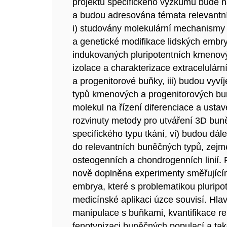
projektu specifického výzkumu bude 
a budou adresována témata relevantn
i) studovány molekulární mechanismy 
a genetické modifikace lidských embr
indukovaných pluripotentních kmenový
izolace a charakterizace extracelulárn
a progenitorové buňky, iii) budou vyvíj
typů kmenových a progenitorových b
molekul na řízení diferenciace a usta
rozvinuty metody pro utváření 3D buně
specifického typu tkání, vi) budou dál
do relevantních buněčných typů, zejmé
osteogenních a chondrogenních linií
nově doplněna experimenty směřujícím
embrya, které s problematikou plurip
medicínské aplikaci úzce souvisí. Hlav
manipulace s buňkami, kvantifikace r
fenotypizaci buněčných populací a tak