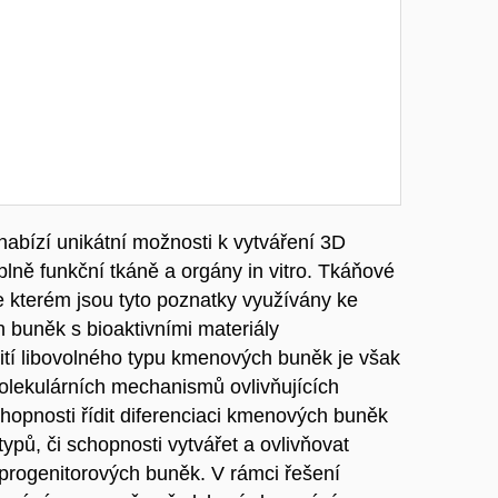
abízí unikátní možnosti k vytváření 3D
plně funkční tkáně a orgány in vitro. Tkáňové
 ve kterém jsou tyto poznatky využívány ke
buněk s bioaktivními materiály
ití libovolného typu kmenových buněk je však
olekulárních mechanismů ovlivňujících
opnosti řídit diferenciaci kmenových buněk
pů, či schopnosti vytvářet a ovlivňovat
progenitorových buněk. V rámci řešení