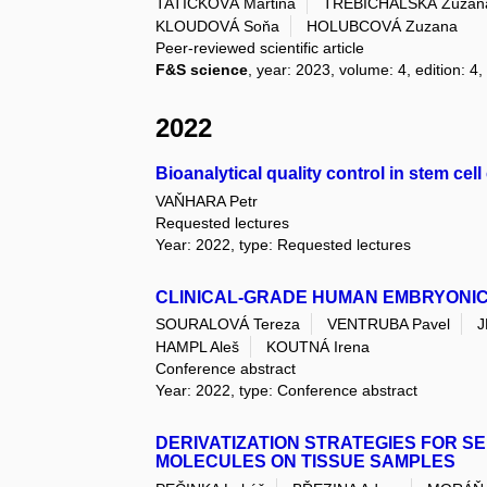
TATÍČKOVÁ Martina
TREBICHALSKÁ Zuzan
KLOUDOVÁ Soňa
HOLUBCOVÁ Zuzana
Peer-reviewed scientific article
F&S science
, year: 2023, volume: 4, edition: 4
2022
Bioanalytical quality control in stem cell
VAŇHARA Petr
Requested lectures
Year: 2022, type: Requested lectures
CLINICAL-GRADE HUMAN EMBRYONIC
SOURALOVÁ Tereza
VENTRUBA Pavel
J
HAMPL Aleš
KOUTNÁ Irena
Conference abstract
Year: 2022, type: Conference abstract
DERIVATIZATION STRATEGIES FOR SE
MOLECULES ON TISSUE SAMPLES