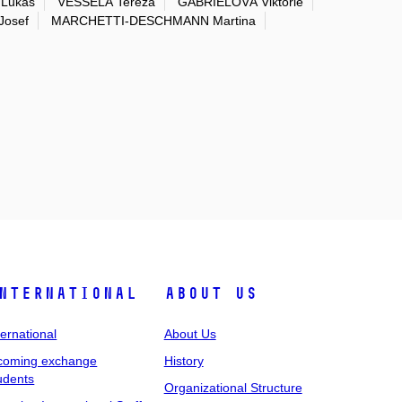
Lukáš
VESSELÁ Tereza
GABRIELOVÁ Viktorie
Josef
MARCHETTI-DESCHMANN Martina
nternational
About Us
ternational
About Us
coming exchange
History
udents
Organizational Structure