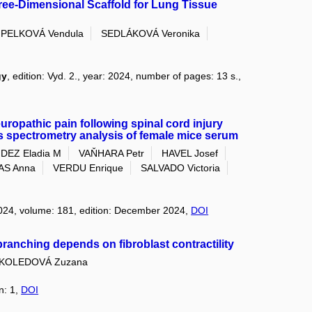
hree-Dimensional Scaffold for Lung Tissue
PELKOVÁ Vendula
SEDLÁKOVÁ Veronika
gy
, edition: Vyd. 2., year: 2024, number of pages: 13 s.,
europathic pain following spinal cord injury
ss spectrometry analysis of female mice serum
DEZ Eladia M
VAŇHARA Petr
HAVEL Josef
S Anna
VERDU Enrique
SALVADO Victoria
2024, volume: 181, edition: December 2024,
DOI
ranching depends on fibroblast contractility
KOLEDOVÁ Zuzana
n: 1,
DOI