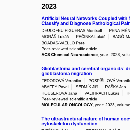
2023
Artificial Neural Networks Coupled wit
Classify and Diagnose Pathological Pain
DEULOFEU FIGUERAS Meritxell
PENA-MÉND
MORÁŇ Lukáš
PEČINKA Lukáš
BAGÓ-MA
BOADAS-VAELLO Pere
Peer-reviewed scientific article
ACS Chemical Neuroscience
, year: 2023, vol
Glioblastoma and cerebral organoids: de
glioblastoma migration
FEDOROVÁ Veronika
POSPÍŠILOVÁ Veroni
ABAFFY Pavel
SEDMÍK Jiří
RAŠKA Jan
HOUSEROVÁ Jana
VALIHRACH Lukáš
H
Peer-reviewed scientific article
MOLECULAR ONCOLOGY
, year: 2023, volume
The ultrastructural nature of human oocy
cytoskeleton dysfunction