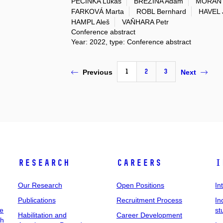
PEČINKA Lukáš
BŘEZINA Adam
MORÁŇ 
FARKOVÁ Marta
ROBL Bernhard
HAVEL 
HAMPL Aleš
VAŇHARA Petr
Conference abstract
Year: 2022, type: Conference abstract
1
2
3
Previous
Next
Research
Careers
I
Our Research
Open Positions
In
Publications
Recruitment Process
In
ee
st
Habilitation and
Career Development
ch