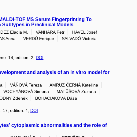
h MALDI-TOF MS Serum Fingerprinting To
 Subtypes in Preclinical Models
EZ Eladia M.
VAŇHARA Petr
HAVEL Josef
S Anna
VERDÚ Enrique
SALVADÓ Victoria
ume: 14, edition: 2,
DOI
velopment and analysis of an in vitro model for
ka
VÁŇOVÁ Tereza
AMRUZ ČERNÁ Kateřina
VOCHYÁNOVÁ Simona
MATŮŠOVÁ Zuzana
ODNÝ Zdeněk
BOHAČIAKOVÁ Dáša
: 17, edition: 4,
DOI
tes' cytoplasmic abnormalities and the role of