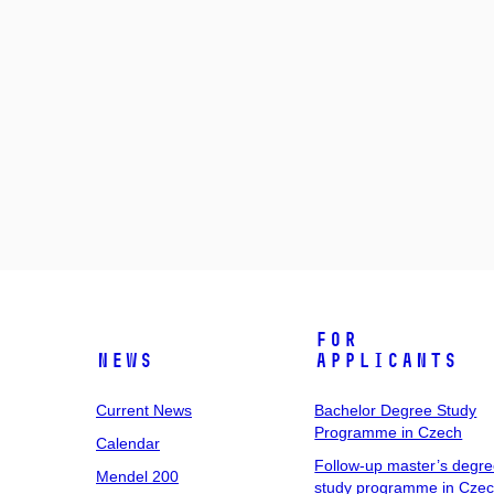
For
News
Applicants
Current News
Bachelor Degree Study
Programme in Czech
Calendar
Follow-up master’s degr
Mendel 200
study programme in Cze