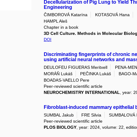
Decellularization of Pig Lung to Yield T
Engineering
ČIMBOROVÁ Katarína
KOTASOVÁ Hana
HAMPL Aleš
Chapter in a book
3D Cell Culture. Methods in Molecular Biolo
DOI
Discriminating fingerprints of chronic n
using artificial neural networks and ma
DEULOFEU FIGUERAS Meritxell
PENA-MEN
MORÁŇ Lukáš
PEČINKA Lukáš
BAGO-MA
BOADAS-VAELLO Pere
Peer-reviewed scientific article
NEUROCHEMISTRY INTERNATIONAL
, year: 
Fibroblast-induced mammary epithelial b
SUMBAL Jakub
FRE Silvia
SUMBALOVÁ 
Peer-reviewed scientific article
PLOS BIOLOGY
, year: 2024, volume: 22, editio