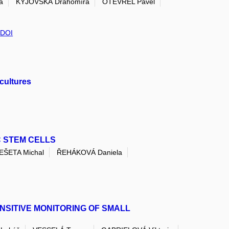
a
KYJOVSKÁ Drahomíra
OTEVŘEL Pavel
,
DOI
 cultures
 STEM CELLS
EŠETA Michal
ŘEHÁKOVÁ Daniela
NSITIVE MONITORING OF SMALL