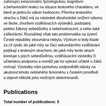
zahrnující emocionální, fyziologickou, kognitivní
a behaviorální reakci na situace testového charakteru, ve
které je jedincův výkon hodnocen. Přemíra testového
strachu u žáků má za následek dlouhodobé snížení výkonu
ve škole, zhoršení vzdělávacích výsledků, podstatný
pokles žákovy sebedůvěry a sebehodnocení, a nebo také
záškoláctví. Rozsáhleji však tato problematika na území
České republiky zkoumána nebyla. Výzkum si tedy klade
za cíl zjistit, do jaké míry se žáci sekundárního vzdělávání
potýkají s testovým strachem, do jaké míry tento strach
koreluje s jejich sebedůvěrou, vzdělávacími výsledky či
učitelskou podporou a rovněž jak ho vybraní učitelé u žáků
vnímají. Výsledky nám pomohou zodpovědět otázky na
akutnost tohoto neblahého fenoménu v českém prostředí
a objevit několik jeho možných determinantů.
Publications
Total number of publications: 5