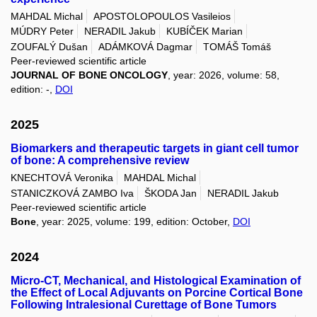
MAHDAL Michal
APOSTOLOPOULOS Vasileios
MÚDRY Peter
NERADIL Jakub
KUBÍČEK Marian
ZOUFALÝ Dušan
ADÁMKOVÁ Dagmar
TOMÁŠ Tomáš
Peer-reviewed scientific article
JOURNAL OF BONE ONCOLOGY
, year: 2026, volume: 58,
edition: -,
DOI
2025
Biomarkers and therapeutic targets in giant cell tumor
of bone: A comprehensive review
KNECHTOVÁ Veronika
MAHDAL Michal
STANICZKOVÁ ZAMBO Iva
ŠKODA Jan
NERADIL Jakub
Peer-reviewed scientific article
Bone
, year: 2025, volume: 199, edition: October,
DOI
2024
Micro-CT, Mechanical, and Histological Examination of
the Effect of Local Adjuvants on Porcine Cortical Bone
Following Intralesional Curettage of Bone Tumors