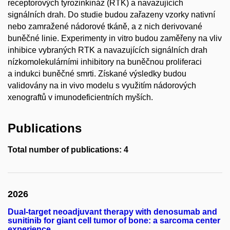
receptorových tyrozinkináz (RTK) a navazujících
signálních drah. Do studie budou zařazeny vzorky nativní
nebo zamražené nádorové tkáně, a z nich derivované
buněčné linie. Experimenty in vitro budou zaměřeny na vliv
inhibice vybraných RTK a navazujících signálních drah
nízkomolekulárními inhibitory na buněčnou proliferaci
a indukci buněčné smrti. Získané výsledky budou
validovány na in vivo modelu s využitím nádorových
xenograftů v imunodeficientních myších.
Publications
Total number of publications: 4
2026
Dual-target neoadjuvant therapy with denosumab and
sunitinib for giant cell tumor of bone: a sarcoma center
experience