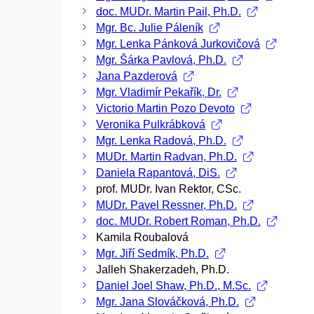
doc. MUDr. Martin Pail, Ph.D.
Mgr. Bc. Julie Páleník
Mgr. Lenka Pánková Jurkovičová
Mgr. Šárka Pavlová, Ph.D.
Jana Pazderová
Mgr. Vladimír Pekařík, Dr.
Victorio Martin Pozo Devoto
Veronika Pulkrábková
Mgr. Lenka Radová, Ph.D.
MUDr. Martin Radvan, Ph.D.
Daniela Rapantová, DiS.
prof. MUDr. Ivan Rektor, CSc.
MUDr. Pavel Ressner, Ph.D.
doc. MUDr. Robert Roman, Ph.D.
Kamila Roubalová
Mgr. Jiří Sedmík, Ph.D.
Jalleh Shakerzadeh, Ph.D.
Daniel Joel Shaw, Ph.D., M.Sc.
Mgr. Jana Slováčková, Ph.D.