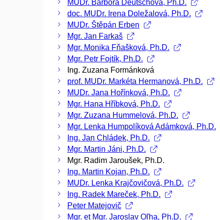
MUDr. Barbora Deutschová, Ph.D.
doc. MUDr. Irena Doležalová, Ph.D.
MUDr. Štěpán Erben
Mgr. Jan Farkaš
Mgr. Monika Fňašková, Ph.D.
Mgr. Petr Fojtík, Ph.D.
Ing. Zuzana Formánková
prof. MUDr. Markéta Hermanová, Ph.D.
MUDr. Jana Hořínková, Ph.D.
Mgr. Hana Hříbková, Ph.D.
Mgr. Zuzana Hummelová, Ph.D.
Mgr. Lenka Humpolíková Adámková, Ph.D.
Ing. Jan Chládek, Ph.D.
Mgr. Martin Jáni, Ph.D.
Mgr. Radim Jaroušek, Ph.D.
Ing. Martin Kojan, Ph.D.
MUDr. Lenka Krajčovičová, Ph.D.
Ing. Radek Mareček, Ph.D.
Peter Matejovič
Mgr. et Mgr. Jaroslav Oľha, Ph.D.