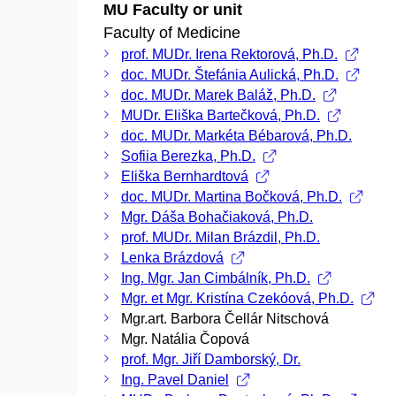
MU Faculty or unit
Faculty of Medicine
prof. MUDr. Irena Rektorová, Ph.D.
doc. MUDr. Štefánia Aulická, Ph.D.
doc. MUDr. Marek Baláž, Ph.D.
MUDr. Eliška Bartečková, Ph.D.
doc. MUDr. Markéta Bébarová, Ph.D.
Sofiia Berezka, Ph.D.
Eliška Bernhardtová
doc. MUDr. Martina Bočková, Ph.D.
Mgr. Dáša Bohačiaková, Ph.D.
prof. MUDr. Milan Brázdil, Ph.D.
Lenka Brázdová
Ing. Mgr. Jan Cimbálník, Ph.D.
Mgr. et Mgr. Kristína Czekóová, Ph.D.
Mgr.art. Barbora Čellár Nitschová
Mgr. Natália Čopová
prof. Mgr. Jiří Damborský, Dr.
Ing. Pavel Daniel