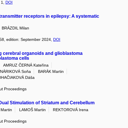
: 1,
DOI
ansmitter receptors in epilepsy: A systematic
BRÁZDIL Milan
158, edition: September 2024,
DOI
g cerebral organoids and glioblastoma
blastoma cells
AMRUZ ČERNÁ Kateřina
NÁRIKOVÁ Soňa
BARÁK Martin
OHAČIAKOVÁ Dáša
out Proceedings
ual Stimulation of Striatum and Cerebellum
Martin
LAMOŠ Martin
REKTOROVÁ Irena
out Proceedings