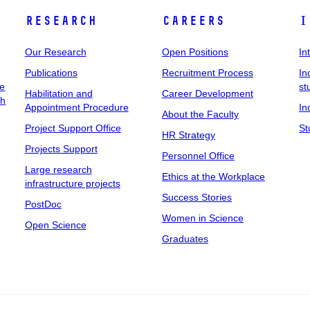
Research
Careers
I
Our Research
Open Positions
In
Publications
Recruitment Process
In
ee
st
Habilitation and
Career Development
ch
Appointment Procedure
In
About the Faculty
Project Support Office
St
HR Strategy
Projects Support
Personnel Office
Large research
Ethics at the Workplace
infrastructure projects
Success Stories
PostDoc
Women in Science
Open Science
Graduates