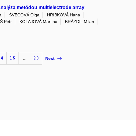
 analýza metódou multielectrode array
a
ŠVECOVÁ Olga
HŘÍBKOVÁ Hana
Š Petr
KOLAJOVÁ Martina
BRÁZDIL Milan
14
15
…
20
Next