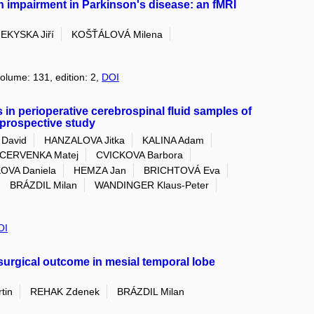
 impairment in Parkinson's disease: an fMRI
EKYSKA Jiří
KOŠŤÁLOVÁ Milena
volume: 131, edition: 2,
DOI
 in perioperative cerebrospinal fluid samples of
 prospective study
David
HANZALOVA Jitka
KALINA Adam
CERVENKA Matej
CVICKOVA Barbora
VA Daniela
HEMZA Jan
BRICHTOVÁ Eva
BRÁZDIL Milan
WANDINGER Klaus-Peter
OI
 surgical outcome in mesial temporal lobe
tin
REHAK Zdenek
BRÁZDIL Milan