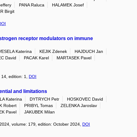
effery
PANA Raluca
HALAMEK Josef
 Birgit
DOI
f estrogen receptor modulators on immune
VESELA Katerina
KEJIK Zdenek
HAJDUCH Jan
C David
PACAK Karel
MARTASEK Pavel
 14, edition: 1,
DOI
ntial and limitations
A Katerina
DYTRYCH Petr
HOSKOVEC David
 Robert
PRIBYL Tomas
ZELENKA Jaroslav
K Pavel
JAKUBEK Milan
 2024, volume: 179, edition: October 2024,
DOI