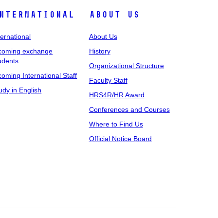
nternational
About Us
ternational
About Us
coming exchange
History
udents
Organizational Structure
coming International Staff
Faculty Staff
udy in English
HRS4R/HR Award
Conferences and Courses
Where to Find Us
Official Notice Board