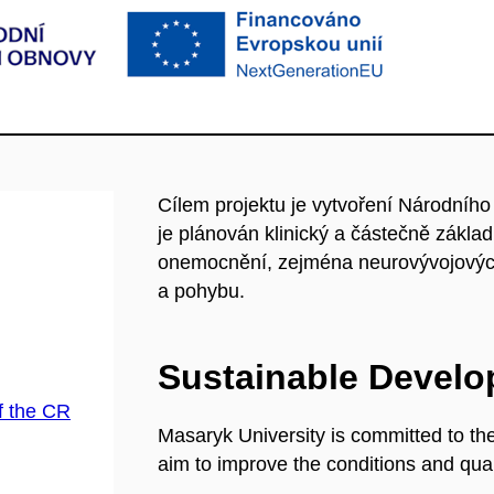
Cílem projektu je vytvoření Národního
je plánován klinický a částečně zákla
onemocnění, zejména neurovývojových
a pohybu.
Sustainable Devel
f the CR
Masaryk University is committed to th
aim to improve the conditions and quali