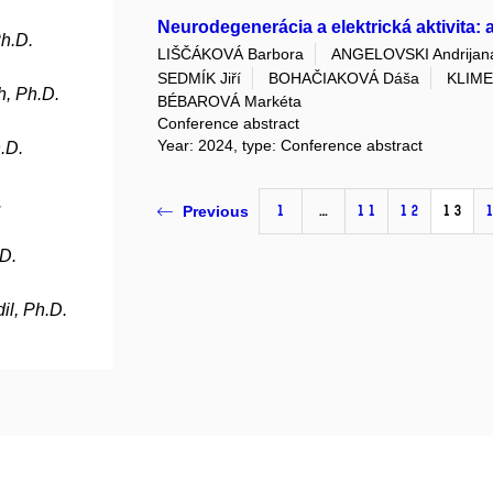
Neurodegenerácia a elektrická aktivita:
h.D.
LIŠČÁKOVÁ Barbora
ANGELOVSKI Andrijan
SEDMÍK Jiří
BOHAČIAKOVÁ Dáša
KLIME
h, Ph.D.
BÉBAROVÁ Markéta
Conference abstract
Year: 2024, type: Conference abstract
.D.
.
1
…
11
12
13
Previous
.D.
il, Ph.D.