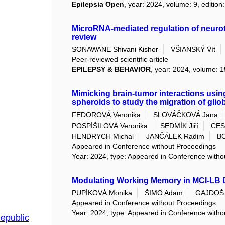
Epilepsia Open
, year: 2024, volume: 9, edition
MicroRNA-mediated regulation of neurotr
review
SONAWANE Shivani Kishor
VŠIANSKÝ Vít
Peer-reviewed scientific article
EPILEPSY & BEHAVIOR
, year: 2024, volume: 
Mimicking brain-tumor interactions usin
spheroids to study the migration of glio
FEDOROVÁ Veronika
SLOVÁČKOVÁ Jana
POSPÍŠILOVÁ Veronika
SEDMÍK Jiří
CES
HENDRYCH Michal
JANČÁLEK Radim
B
Appeared in Conference without Proceedings
Year: 2024, type: Appeared in Conference with
Modulating Working Memory in MCI-LB D
PUPÍKOVÁ Monika
ŠIMO Adam
GAJDOŠ 
Appeared in Conference without Proceedings
Year: 2024, type: Appeared in Conference with
epublic