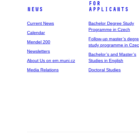
For
News
Applicants
Current News
Bachelor Degree Study
Programme in Czech
Calendar
Follow-up master’s degr
Mendel 200
study programme in Cze
Newsletters
Bachelor’s and Master’s
About Us on em.muni.cz
Studies in English
Media Relations
Doctoral Studies