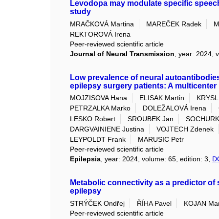
Levodopa may modulate specific speech
study
MRAČKOVÁ Martina
MAREČEK Radek
M
REKTOROVÁ Irena
Peer-reviewed scientific article
Journal of Neural Transmission
, year: 2024, 
Low prevalence of neural autoantibodies
epilepsy surgery patients: A multicenter
MOJZISOVA Hana
ELISAK Martin
KRYSL 
PETRZALKA Marko
DOLEŽALOVÁ Irena
LESKO Robert
SROUBEK Jan
SOCHURKO
DARGVAINIENE Justina
VOJTECH Zdenek
LEYPOLDT Frank
MARUSIC Petr
Peer-reviewed scientific article
Epilepsia
, year: 2024, volume: 65, edition: 3,
D
Metabolic connectivity as a predictor of
epilepsy
STRÝČEK Ondřej
ŘÍHA Pavel
KOJAN Mar
Peer-reviewed scientific article