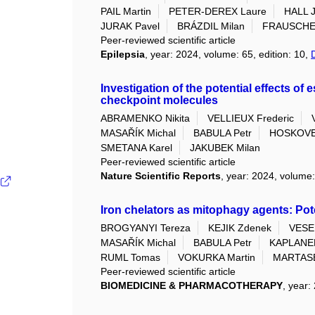
PAIL Martin
PETER-DEREX Laure
HALL J
JURAK Pavel
BRÁZDIL Milan
FRAUSCHER
Peer-reviewed scientific article
Epilepsia
, year: 2024, volume: 65, edition: 10,
Investigation of the potential effects o
checkpoint molecules
ABRAMENKO Nikita
VELLIEUX Frederic
MASAŘÍK Michal
BABULA Petr
HOSKOVE
SMETANA Karel
JAKUBEK Milan
Peer-reviewed scientific article
Nature Scientific Reports
, year: 2024, volume:
Iron chelators as mitophagy agents: Pote
BROGYANYI Tereza
KEJIK Zdenek
VESEL
MASAŘÍK Michal
BABULA Petr
KAPLANEK
RUML Tomas
VOKURKA Martin
MARTASE
Peer-reviewed scientific article
BIOMEDICINE & PHARMACOTHERAPY
, year: