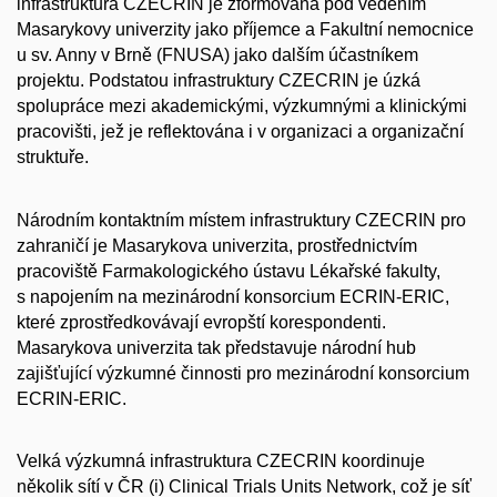
infrastruktura CZECRIN je zformována pod vedením
Masarykovy univerzity jako příjemce a Fakultní nemocnice
u sv. Anny v Brně (FNUSA) jako dalším účastníkem
projektu. Podstatou infrastruktury CZECRIN je úzká
spolupráce mezi akademickými, výzkumnými a klinickými
pracovišti, jež je reflektována i v organizaci a organizační
struktuře.
Národním kontaktním místem infrastruktury CZECRIN pro
zahraničí je Masarykova univerzita, prostřednictvím
pracoviště Farmakologického ústavu Lékařské fakulty,
s napojením na mezinárodní konsorcium ECRIN-ERIC,
které zprostředkovávají evropští korespondenti.
Masarykova univerzita tak představuje národní hub
zajišťující výzkumné činnosti pro mezinárodní konsorcium
ECRIN-ERIC.
Velká výzkumná infrastruktura CZECRIN koordinuje
několik sítí v ČR (i) Clinical Trials Units Network, což je síť