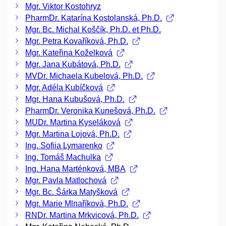
Mgr. Viktor Kostohryz
PharmDr. Katarína Kostolanská, Ph.D.
Mgr. Bc. Michal Koščík, Ph.D. et Ph.D.
Mgr. Petra Kovaříková, Ph.D.
Mgr. Kateřina Koželková
Mgr. Jana Kubátová, Ph.D.
MVDr. Michaela Kubelová, Ph.D.
Mgr. Adéla Kubíčková
Mgr. Hana Kubušová, Ph.D.
PharmDr. Veronika Kunešová, Ph.D.
MUDr. Martina Kyseláková
Mgr. Martina Lojová, Ph.D.
Ing. Sofiia Lymarenko
Ing. Tomáš Machulka
Ing. Hana Marténková, MBA
Mgr. Pavla Matlochová
Mgr. Bc. Šárka Matyšková
Mgr. Marie Mlnaříková, Ph.D.
RNDr. Martina Mrkvicová, Ph.D.