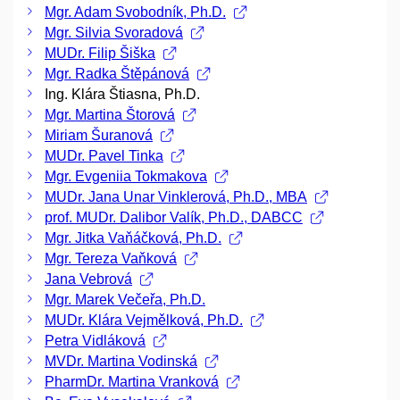
Mgr. Adam Svobodník, Ph.D.
Mgr. Silvia Svoradová
MUDr. Filip Šiška
Mgr. Radka Štěpánová
Ing. Klára Štiasna, Ph.D.
Mgr. Martina Štorová
Miriam Šuranová
MUDr. Pavel Tinka
Mgr. Evgeniia Tokmakova
MUDr. Jana Unar Vinklerová, Ph.D., MBA
prof. MUDr. Dalibor Valík, Ph.D., DABCC
Mgr. Jitka Vaňáčková, Ph.D.
Mgr. Tereza Vaňková
Jana Vebrová
Mgr. Marek Večeřa, Ph.D.
MUDr. Klára Vejmělková, Ph.D.
Petra Vidláková
MVDr. Martina Vodinská
PharmDr. Martina Vranková