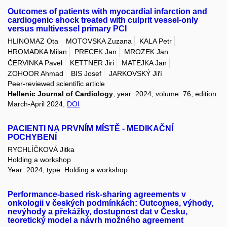
Outcomes of patients with myocardial infarction and
cardiogenic shock treated with culprit vessel-only
versus multivessel primary PCI
HLINOMAZ Ota
MOTOVSKA Zuzana
KALA Petr
HROMADKA Milan
PRECEK Jan
MROZEK Jan
ČERVINKA Pavel
KETTNER Jiri
MATEJKA Jan
ZOHOOR Ahmad
BIS Josef
JARKOVSKÝ Jiří
Peer-reviewed scientific article
Hellenic Journal of Cardiology
, year: 2024, volume: 76, edition:
March-April 2024,
DOI
PACIENTI NA PRVNÍM MÍSTĚ - MEDIKAČNÍ
POCHYBENÍ
RYCHLÍČKOVÁ Jitka
Holding a workshop
Year: 2024, type: Holding a workshop
Performance-based risk-sharing agreements v
onkologii v českých podmínkách: Outcomes, výhody,
nevýhody a překážky, dostupnost dat v Česku,
teoretický model a návrh možného agreement