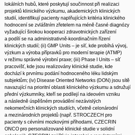
lokálních hubů, které poskytují součinnost při realizaci
projektů klinického výzkumu, akademických klinických
studií, identifikují pacienty naplňujících kritéria klinického
hodnocení se zvláštním zřetelem na méně časné diagnózy
vyžadující širokou kooperaci zdravotnických zařízení
a podílí se na administrativně-koordinačním řízení
klinických studií; (ii) GMP Units – je síť, kde probíhá vývoj,
výzkum a výroba přípravků pro moderní terapie (ATMP)
v režimu správné výrobní praxe; (iii) Phase I Units – síť
pracovišť, kde jsou realizovány klinické studie, kde
dochází k prvnímu podání hodnoceného léku lidským
subjektům; (iv) Disease Oriented Networks (DON) jsou sítě
navazující na prioritní oblasti klinického výzkumu a sdružují
přední výzkumníky, kteří se podílejí na ideovém vzniku
a následně úspěšném provádění nezávislých
nekomerčních klinických studiích, včetně celonárodní
a mezinárodních projektů (např. STROCZECH pro
pacienty s cévními mozkovými příhodami, CZECRIN
ONCO pro personalizované klinické studie v solidní