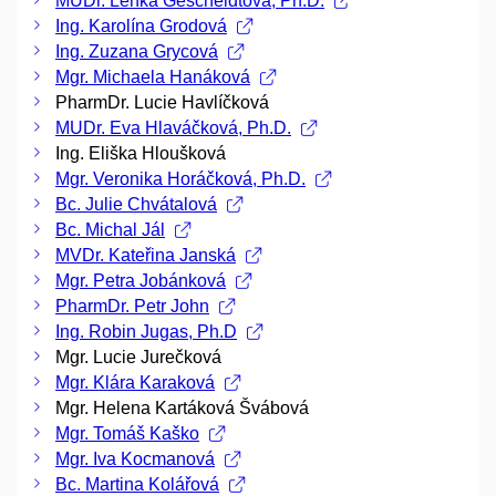
MUDr. Lenka Gescheidtová, Ph.D.
Ing. Karolína Grodová
Ing. Zuzana Grycová
Mgr. Michaela Hanáková
PharmDr. Lucie Havlíčková
MUDr. Eva Hlaváčková, Ph.D.
Ing. Eliška Hloušková
Mgr. Veronika Horáčková, Ph.D.
Bc. Julie Chvátalová
Bc. Michal Jál
MVDr. Kateřina Janská
Mgr. Petra Jobánková
PharmDr. Petr John
Ing. Robin Jugas, Ph.D
Mgr. Lucie Jurečková
Mgr. Klára Karaková
Mgr. Helena Kartáková Švábová
Mgr. Tomáš Kaško
Mgr. Iva Kocmanová
Bc. Martina Kolářová