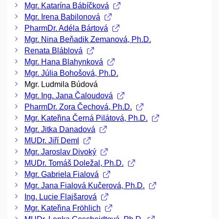
Mgr. Katarína Bábíčková
Mgr. Irena Babilonová
PharmDr. Adéla Bártová
Mgr. Nina Beňadik Zemanová, Ph.D.
Renata Bláblová
Mgr. Hana Blahynková
Mgr. Júlia Bohošová, Ph.D.
Mgr. Ludmila Búdová
Mgr. Ing. Jana Čaloudová
PharmDr. Zora Čechová, Ph.D.
Mgr. Kateřina Černá Pilátová, Ph.D.
Mgr. Jitka Danadová
MUDr. Jiří Deml
Mgr. Jaroslav Divoký
MUDr. Tomáš Doležal, Ph.D.
Mgr. Gabriela Fialová
Mgr. Jana Fialová Kučerová, Ph.D.
Ing. Lucie Flajšarová
Mgr. Kateřina Fröhlich