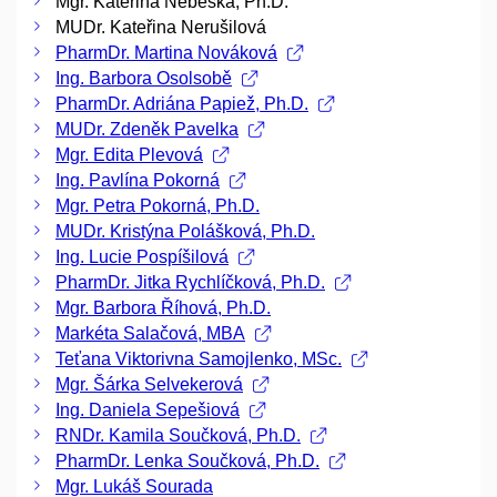
Mgr. Kateřina Nebeská, Ph.D.
MUDr. Kateřina Nerušilová
PharmDr. Martina Nováková
Ing. Barbora Osolsobě
PharmDr. Adriána Papiež, Ph.D.
MUDr. Zdeněk Pavelka
Mgr. Edita Plevová
Ing. Pavlína Pokorná
Mgr. Petra Pokorná, Ph.D.
MUDr. Kristýna Polášková, Ph.D.
Ing. Lucie Pospíšilová
PharmDr. Jitka Rychlíčková, Ph.D.
Mgr. Barbora Říhová, Ph.D.
Markéta Salačová, MBA
Teťana Viktorivna Samojlenko, MSc.
Mgr. Šárka Selvekerová
Ing. Daniela Sepešiová
RNDr. Kamila Součková, Ph.D.
PharmDr. Lenka Součková, Ph.D.
Mgr. Lukáš Sourada