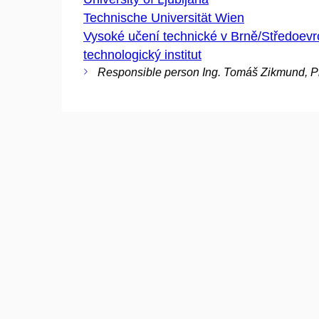
Technische Universität Wien
Vysoké učení technické v Brně/Středoev
technologický institut
Responsible person Ing. Tomáš Zikmund, 