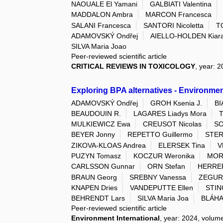
NAOUALE El Yamani
GALBIATI Valentina
MADDALON Ambra
MARCON Francesca
SALANI Francesca
SANTORI Nicoletta
T
ADAMOVSKÝ Ondřej
AIELLO-HOLDEN Kiar
SILVA Maria Joao
Peer-reviewed scientific article
CRITICAL REVIEWS IN TOXICOLOGY
, year: 
Exploring BPA alternatives - Environment
ADAMOVSKÝ Ondřej
GROH Ksenia J.
BI
BEAUDOUIN R.
LAGARES Liadys Mora
T
MULKIEWICZ Ewa
CREUSOT Nicolas
SO
BEYER Jonny
REPETTO Guillermo
STER
ZIKOVA-KLOAS Andrea
ELERSEK Tina
V
PUZYN Tomasz
KOCZUR Weronika
MOR
CARLSSON Gunnar
ORN Stefan
HERRE
BRAUN Georg
SREBNY Vanessa
ZEGURA
KNAPEN Dries
VANDEPUTTE Ellen
STIN
BEHRENDT Lars
SILVA Maria Joa
BLÁHA
Peer-reviewed scientific article
Environment International
, year: 2024, volume