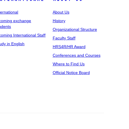
ternational
About Us
coming exchange
History
udents
Organizational Structure
coming International Staff
Faculty Staff
udy in English
HRS4R/HR Award
Conferences and Courses
Where to Find Us
Official Notice Board