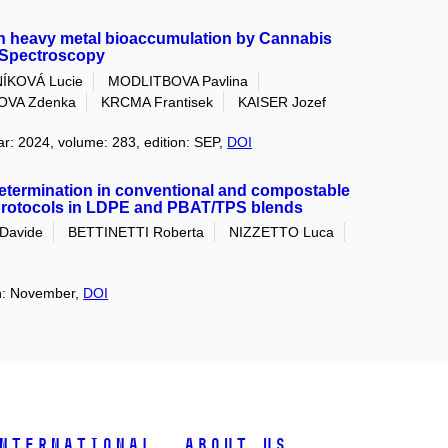
 on heavy metal bioaccumulation by Cannabis
 Spectroscopy
ÍKOVÁ Lucie
MODLITBOVA Pavlina
OVA Zdenka
KRCMA Frantisek
KAISER Jozef
ar: 2024, volume: 283, edition: SEP,
DOI
determination in conventional and compostable
 protocols in LDPE and PBAT/TPS blends
Davide
BETTINETTI Roberta
NIZZETTO Luca
on: November,
DOI
nternational
About Us