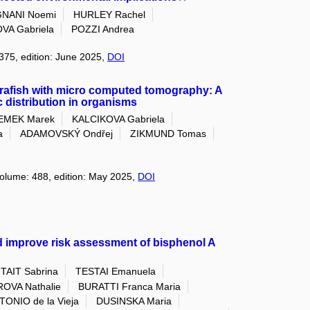
GNANI Noemi
HURLEY Rachel
VA Gabriela
POZZI Andrea
 375, edition: June 2025,
DOI
brafish with micro computed tomography: A
c distribution in organisms
EMEK Marek
KALCIKOVA Gabriela
a
ADAMOVSKÝ Ondřej
ZIKMUND Tomas
volume: 488, edition: May 2025,
DOI
and improve risk assessment of bisphenol A
TAIT Sabrina
TESTAI Emanuela
OVA Nathalie
BURATTI Franca Maria
TONIO de la Vieja
DUSINSKA Maria