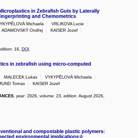
Microplastics in Zebrafish Guts by Laterally
ingerprinting and Chemometrics
YKYPĚLOVÁ Michaela
VRLIKOVA Lucie
ADAMOVSKÝ Ondřej
KAISER Jozef
edition: 16,
DOI
tics in zebrafish using micro-computed
MALECEK Lukas
VYKYPĚLOVÁ Michaela
MUND Tomas
KAISER Jozef
ANCES
, year: 2026, volume: 23, edition: August 2026,
onventional and compostable plastic polymers:
nected environmental implications☆