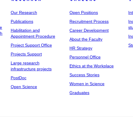
Our Research
Open Positions
In
Publications
Recruitment Process
In
ee
st
Habilitation and
Career Development
ch
Appointment Procedure
In
About the Faculty
Project Support Office
St
HR Strategy
Projects Support
Personnel Office
Large research
Ethics at the Workplace
infrastructure projects
Success Stories
PostDoc
Women in Science
Open Science
Graduates