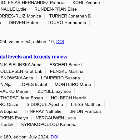
IGLESIAS-HERNANDEZ Patricia
KOHL Yvonne
NAULE Lydie
RUNDEN-PRAN Elise
ORRES-RUIZ Monica
TURNER Jonathan D.
a
DIRVEN Hubert
LOURO Henriqueta
2024, volume: 54, edition: 10,
DOI
al levels and toxicity review
ALK-BIELINSKA Anna
ESCHER Beate I.
OLLEFSEN Knut Erik
FENSKE Martina
SNOWSKA Anita
LOUREIRO Susana
N Alja
LOPES Isabel
MONTEIRO Marta
RACKO Marjan
ZDYBEL Szymon
THORST Jane Ebsen
HOLBECH Henrik
RO Oscar
SIDDIQUE Ayesha
LIESS Matthias
 Bojana
HINFRAY Nathalie
BRION Francois
CKENS Evelyn
VERGAUWEN Lucia
 Luděk
KYRIAKOPOULOU Katerina
: 189, edition: July 2024,
DOI