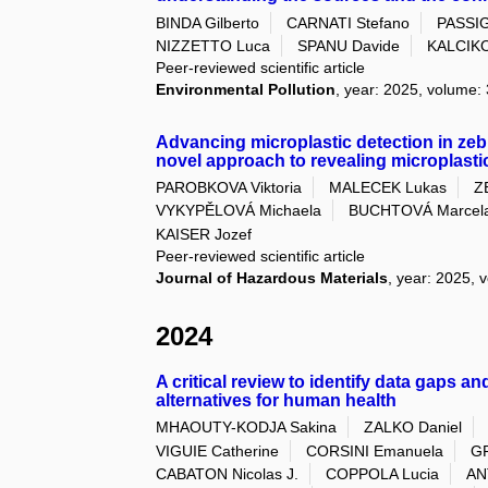
BINDA Gilberto
CARNATI Stefano
PASSI
NIZZETTO Luca
SPANU Davide
KALCIKO
Peer-reviewed scientific article
Environmental Pollution
, year: 2025, volume:
Advancing microplastic detection in ze
novel approach to revealing microplasti
PAROBKOVA Viktoria
MALECEK Lukas
Z
VYKYPĚLOVÁ Michaela
BUCHTOVÁ Marcel
KAISER Jozef
Peer-reviewed scientific article
Journal of Hazardous Materials
, year: 2025, 
2024
A critical review to identify data gaps 
alternatives for human health
MHAOUTY-KODJA Sakina
ZALKO Daniel
VIGUIE Catherine
CORSINI Emanuela
GR
CABATON Nicolas J.
COPPOLA Lucia
AN