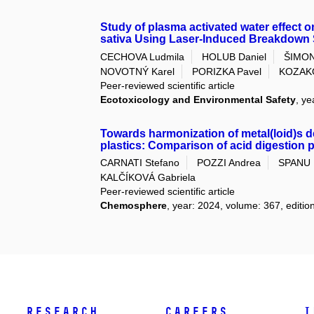
Study of plasma activated water effect
sativa Using Laser-Induced Breakdown
CECHOVA Ludmila
HOLUB Daniel
ŠIMON
NOVOTNÝ Karel
PORIZKA Pavel
KOZAK
Peer-reviewed scientific article
Ecotoxicology and Environmental Safety
, ye
Towards harmonization of metal(loid)s 
plastics: Comparison of acid digestion
CARNATI Stefano
POZZI Andrea
SPANU 
KALČÍKOVÁ Gabriela
Peer-reviewed scientific article
Chemosphere
, year: 2024, volume: 367, editi
Research
Careers
I