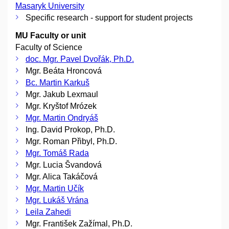
Masaryk University
Specific research - support for student projects
MU Faculty or unit
Faculty of Science
doc. Mgr. Pavel Dvořák, Ph.D.
Mgr. Beáta Hroncová
Bc. Martin Karkuš
Mgr. Jakub Lexmaul
Mgr. Kryštof Mrózek
Mgr. Martin Ondryáš
Ing. David Prokop, Ph.D.
Mgr. Roman Přibyl, Ph.D.
Mgr. Tomáš Rada
Mgr. Lucia Švandová
Mgr. Alica Takáčová
Mgr. Martin Učík
Mgr. Lukáš Vrána
Leila Zahedi
Mgr. František Zažímal, Ph.D.